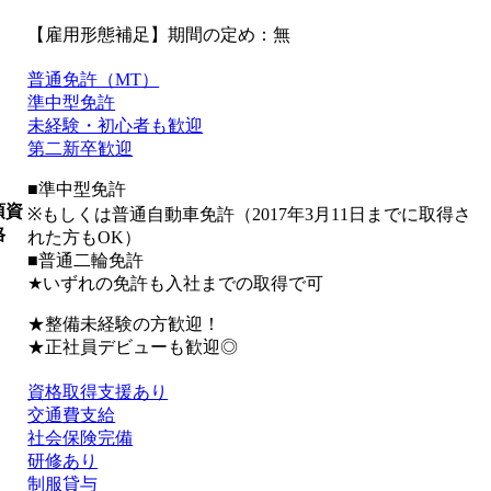
【雇用形態補足】期間の定め：無
普通免許（MT）
準中型免許
未経験・初心者も歓迎
第二新卒歓迎
■準中型免許
須資
※もしくは普通自動車免許（2017年3月11日までに取得さ
格
れた方もOK）
■普通二輪免許
★いずれの免許も入社までの取得で可
★整備未経験の方歓迎！
★正社員デビューも歓迎◎
資格取得支援あり
交通費支給
社会保険完備
研修あり
制服貸与