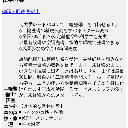
物流・配送
整備士
＼大手レッドバロンで二輪整備士を目指せる！／
◇二輪整備の基礎技術を学べるスクールあり
◇全国305店舗の安定基盤◎福利厚生も充実
◇最新設備や空調完備！快適な環境で整備できる
◇残業少なめ◎月13時間程度
店舗配属前に整備研修を受け、実務経験を積みなが
ら整備士資格の取得を目指します。未経験のまま、
いきなり現場に出ることはありません！まずは最長
90日間、独自の「二輪整備専門スクール」で基礎か
ら学習。工具の使い方や整備知識をイチから身に付
二輪整
けられます◎現在活躍するサービススタッフの多く
備士/
が、未経験からのスタートです。
国産
【具体的な業務内容】
車〜外
■バイクの点検・整備
車の点
■修理・メンテナンス
検・修
■車検対応
理