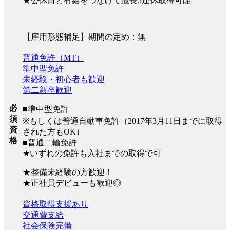
★公休日と有給をつなげて最長5連休取得可能
【雇用形態補足】期間の定め：無
普通免許（MT）
準中型免許
未経験・初心者も歓迎
第二新卒歓迎
必
■準中型免許
須
※もしくは普通自動車免許（2017年3月11日までに取得
資
された方もOK）
格
■普通二輪免許
★いずれの免許も入社までの取得で可
★整備未経験の方歓迎！
★正社員デビューも歓迎◎
資格取得支援あり
交通費支給
社会保険完備