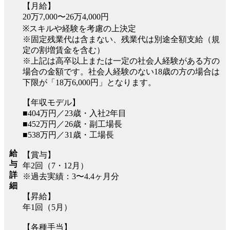
【月給】
20万7,000〜26万4,000円
※スキルや経験を考慮の上決定
※固定残業代は含まない、残業代は別途全額支給（規
定の割増賃金を含む）
※上記は高卒以上または一定の社会人経験がある方の
場合の金額です。社会人経験のない18歳の方の場合は
下限が「18万6,000円」となります。
【年収モデル】
■404万円／23歳・入社2年目
■452万円／26歳・副工場長
■538万円／31歳・工場長
給
【賞与】
与
年2回（7・12月）
詳
※過去実績：3〜4.4ヶ月分
細
【昇給】
年1回（5月）
【各種手当】