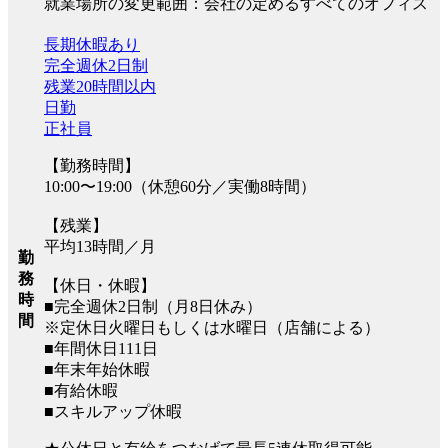
就業場所の変更範囲：会社の定めるすべてのオフィス
長期休暇あり
完全週休2日制
残業20時間以内
日勤
正社員
【勤務時間】
10:00〜19:00（休憩60分／実働8時間）
【残業】
平均13時間／月
勤
務
【休日・休暇】
時
■完全週休2日制（月8日休み）
間
※定休日火曜日もしくは水曜日（店舗による）
■年間休日111日
■年末年始休暇
■有給休暇
■スキルアップ休暇