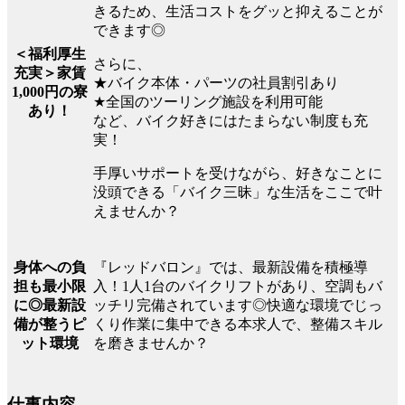
きるため、生活コストをグッと抑えることが
できます◎
＜福利厚生
さらに、
充実＞家賃
★バイク本体・パーツの社員割引あり
1,000円の寮
★全国のツーリング施設を利用可能
あり！
など、バイク好きにはたまらない制度も充
実！
手厚いサポートを受けながら、好きなことに
没頭できる「バイク三昧」な生活をここで叶
えませんか？
『レッドバロン』では、最新設備を積極導
身体への負
入！1人1台のバイクリフトがあり、空調もバ
担も最小限
ッチリ完備されています◎快適な環境でじっ
に◎最新設
くり作業に集中できる本求人で、整備スキル
備が整うピ
を磨きませんか？
ット環境
仕事内容