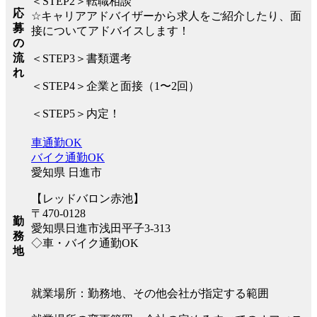
＜STEP2＞転職相談
応
☆キャリアアドバイザーから求人をご紹介したり、面
募
接についてアドバイスします！
の
流
＜STEP3＞書類選考
れ
＜STEP4＞企業と面接（1〜2回）
＜STEP5＞内定！
車通勤OK
バイク通勤OK
愛知県 日進市
【レッドバロン赤池】
〒470-0128
勤
愛知県日進市浅田平子3-313
務
◇車・バイク通勤OK
地
就業場所：勤務地、その他会社が指定する範囲