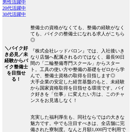
男性活躍中
20代活躍中
30代活躍中
整備士の資格がなくても、整備の経験がなく
ても、バイクの整備士になれる求人がこちら
◎
＼バイク好
『株式会社レッドバロン』では、入社後いき
き必見／未
なり店舗へ配属されるのではなく、最長90日
経験からバ
間の「二輪整備専門スクール」からスター
イク整備士
ト。工具の使い方や整備の基礎をゼロから学
を目指せ
んで、整備士資格の取得を目指します◎
る！
大手企業の安定した経営基盤のもと、未経験
から国家資格取得を目指せる環境です。バイ
ク好きを「仕事」に変えたい方は、このチャ
ンスをお見逃しなく！
充実した福利厚生も、同社ならではの大きな
魅力です。中でも注目すべきは、全店舗に完
備された寮制度。なんと月額1,000円で利用で