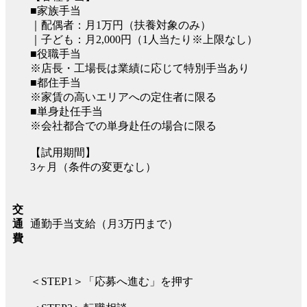
■家族手当
｜配偶者：月1万円（扶養対象のみ）
｜子ども：月2,000円（1人当たり※上限なし）
■役職手当
※店長・工場長は業績に応じて特別手当あり
■都住手当
※家賃の高いエリアへの定住者に限る
■単身赴任手当
※会社都合での単身赴任の場合に限る
【試用期間】
3ヶ月（条件の変更なし）
交
通勤手当支給（月3万円まで）
通
費
＜STEP1＞「応募へ進む」を押す