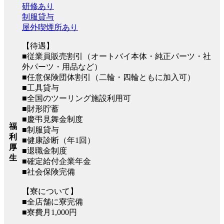
研修あり
制服貸与
屋外喫煙所あり
【待遇】
■従業員販売割引（オートバイ本体・純正パーツ・社
外パーツ・用品など）
■任意保険団体割引（二輪・四輪ともに加入可）
■工具貸与
■全国のツーリング施設利用可
■財形貯蓄
■慶弔見舞金制度
福
■制服貸与
利
■健康診断（年1回）
厚
■退職金制度
生
■確定給付企業年金
■社会保険完備
【寮について】
■全店舗に寮完備
■寮費月1,000円