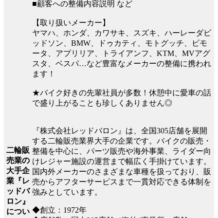
■顧客への整備内容説明 など
【取り扱いメーカー】
ヤマハ、ホンダ、カワサキ、スズキ、ハーレーダビ
ッドソン、BMW、ドゥカティ、モトグッチ、ビモ
ータ、アプリリア、トライアンフ、KTM、MVアグ
スタ、ベスパ…など豊富なメーカーの整備に携われ
ます！
★バイク好きの先輩社員が多数！休憩中に愛車の話
で盛り上がることも珍しくありません◎
『株式会社レッドバロン』は、全国305店舗を展開
する二輪販売業界大手の企業です。バイクの販売・
二輪販
整備を中心に、パーツ販売や海外事業、ライダー向
売業の
けレジャー施設の運営まで幅広く手掛けています。
大手企
国内外メーカーのさまざまな車種を扱っており、販
業『レ
売からアフターサービスまで一貫対応できる体制を
ッドバ
強みとしています。
ロン』
◆創立：1972年
につい