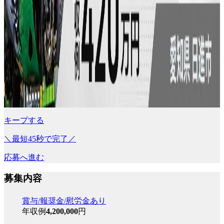
キープする
＼最短45秒で完了／
応募へ進む
募集内容
賞与/報奨金/慰労金あり
年収例
4,200,000
円