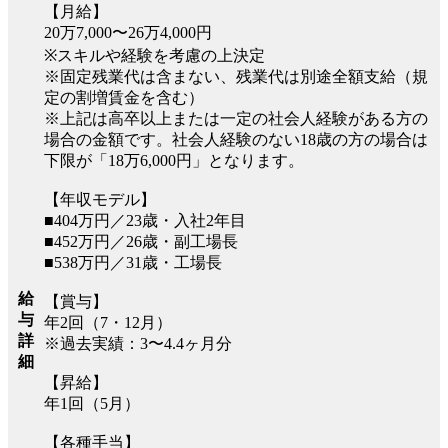
【月給】
20万7,000〜26万4,000円
※スキルや経験を考慮の上決定
※固定残業代は含まない、残業代は別途全額支給（規
定の割増賃金を含む）
※上記は高卒以上または一定の社会人経験がある方の
場合の金額です。社会人経験のない18歳の方の場合は
下限が「18万6,000円」となります。
【年収モデル】
■404万円／23歳・入社2年目
■452万円／26歳・副工場長
■538万円／31歳・工場長
給
【賞与】
与
年2回（7・12月）
詳
※過去実績：3〜4.4ヶ月分
細
【昇給】
年1回（5月）
【各種手当】