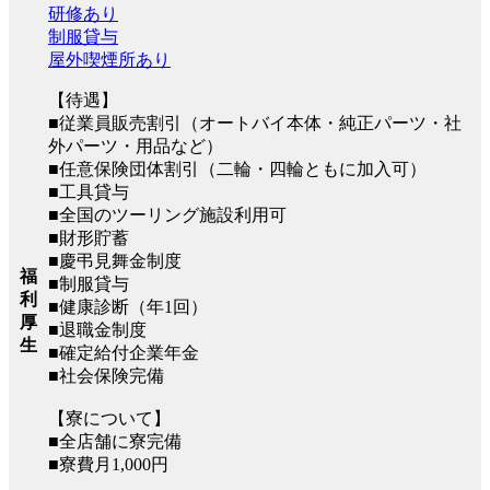
研修あり
制服貸与
屋外喫煙所あり
【待遇】
■従業員販売割引（オートバイ本体・純正パーツ・社
外パーツ・用品など）
■任意保険団体割引（二輪・四輪ともに加入可）
■工具貸与
■全国のツーリング施設利用可
■財形貯蓄
■慶弔見舞金制度
福
■制服貸与
利
■健康診断（年1回）
厚
■退職金制度
生
■確定給付企業年金
■社会保険完備
【寮について】
■全店舗に寮完備
■寮費月1,000円