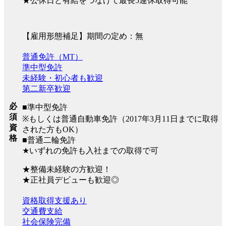
★公休日と有給をつなげて最長5連休取得可能
【雇用形態補足】期間の定め：無
普通免許（MT）
準中型免許
未経験・初心者も歓迎
第二新卒歓迎
必
■準中型免許
須
※もしくは普通自動車免許（2017年3月11日までに取得
資
された方もOK）
格
■普通二輪免許
★いずれの免許も入社までの取得で可
★整備未経験の方歓迎！
★正社員デビューも歓迎◎
資格取得支援あり
交通費支給
社会保険完備