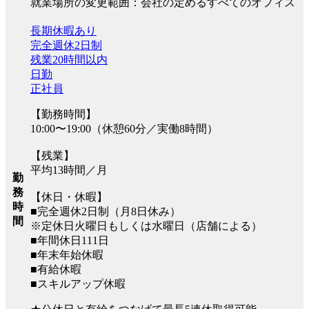
就業場所の変更範囲：会社の定めるすべてのオフィス
長期休暇あり
完全週休2日制
残業20時間以内
日勤
正社員
【勤務時間】
10:00〜19:00（休憩60分／実働8時間）
【残業】
平均13時間／月
勤
務
【休日・休暇】
時
■完全週休2日制（月8日休み）
間
※定休日火曜日もしくは水曜日（店舗による）
■年間休日111日
■年末年始休暇
■有給休暇
■スキルアップ休暇