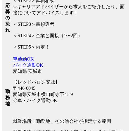
＜STEP2＞転職相談
応
☆キャリアアドバイザーから求人をご紹介したり、面
募
接についてアドバイスします！
の
流
＜STEP3＞書類選考
れ
＜STEP4＞企業と面接（1〜2回）
＜STEP5＞内定！
車通勤OK
バイク通勤OK
愛知県 安城市
【レッドバロン安城】
〒446-0045
勤
愛知県安城市横山町寺下41-9
務
◇車・バイク通勤OK
地
就業場所：勤務地、その他会社が指定する範囲