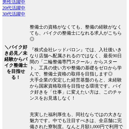
男性活躍中
20代活躍中
30代活躍中
整備士の資格がなくても、整備の経験がなく
ても、バイクの整備士になれる求人がこちら
◎
＼バイク好
『株式会社レッドバロン』では、入社後いき
き必見／未
なり店舗へ配属されるのではなく、最長90日
経験からバ
間の「二輪整備専門スクール」からスター
イク整備士
ト。工具の使い方や整備の基礎をゼロから学
を目指せ
んで、整備士資格の取得を目指します◎
る！
大手企業の安定した経営基盤のもと、未経験
から国家資格取得を目指せる環境です。バイ
ク好きを「仕事」に変えたい方は、このチャ
ンスをお見逃しなく！
充実した福利厚生も、同社ならではの大きな
魅力です。中でも注目すべきは、全店舗に完
備された寮制度。なんと月額1,000円で利用で