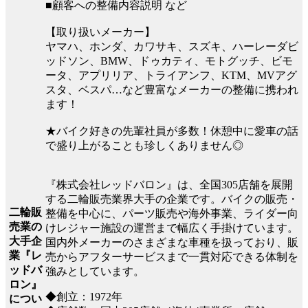
■顧客への整備内容説明 など
【取り扱いメーカー】
ヤマハ、ホンダ、カワサキ、スズキ、ハーレーダビ
ッドソン、BMW、ドゥカティ、モトグッチ、ビモ
ータ、アプリリア、トライアンフ、KTM、MVアグ
スタ、ベスパ…など豊富なメーカーの整備に携われ
ます！
★バイク好きの先輩社員が多数！休憩中に愛車の話
で盛り上がることも珍しくありません◎
『株式会社レッドバロン』は、全国305店舗を展開
する二輪販売業界大手の企業です。バイクの販売・
二輪販
整備を中心に、パーツ販売や海外事業、ライダー向
売業の
けレジャー施設の運営まで幅広く手掛けています。
大手企
国内外メーカーのさまざまな車種を扱っており、販
業『レ
売からアフターサービスまで一貫対応できる体制を
ッドバ
強みとしています。
ロン』
◆創立：1972年
につい