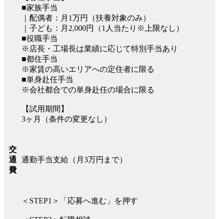
■家族手当
｜配偶者：月1万円（扶養対象のみ）
｜子ども：月2,000円（1人当たり※上限なし）
■役職手当
※店長・工場長は業績に応じて特別手当あり
■都住手当
※家賃の高いエリアへの定住者に限る
■単身赴任手当
※会社都合での単身赴任の場合に限る
【試用期間】
3ヶ月（条件の変更なし）
交
通勤手当支給（月3万円まで）
通
費
＜STEP1＞「応募へ進む」を押す