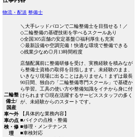
物流・配送
整備士
＼大手レッドバロンで二輪整備士を目指せる！／
◇二輪整備の基礎技術を学べるスクールあり
◇全国305店舗の安定基盤◎福利厚生も充実
◇最新設備や空調完備！快適な環境で整備できる
◇残業少なめ◎月13時間程度
店舗配属前に整備研修を受け、実務経験を積みなが
ら整備士資格の取得を目指します。未経験のまま、
いきなり現場に出ることはありません！まずは最長
90日間、独自の「二輪整備専門スクール」で基礎か
ら学習。工具の使い方や整備知識をイチから身に付
二輪整
けられます◎現在活躍するサービススタッフの多く
備士/
が、未経験からのスタートです。
国産
【具体的な業務内容】
車〜外
■バイクの点検・整備
車の点
■修理・メンテナンス
検・修
■車検対応
理