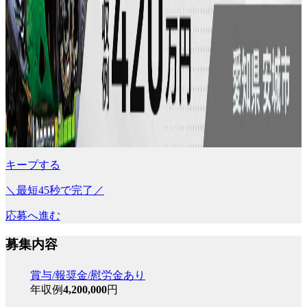
キープする
＼最短45秒で完了／
応募へ進む
募集内容
賞与/報奨金/慰労金あり
年収例
4,200,000
円