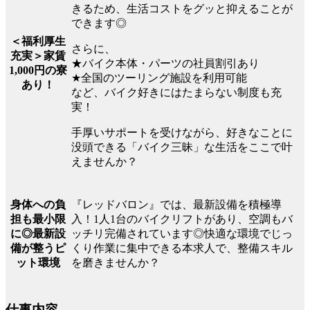
きるため、生活コストをグッと抑えることが
できます◎
＜福利厚生
さらに、
充実＞家賃
★バイク本体・パーツの社員割引あり
1,000円の寮
★全国のツーリング施設を利用可能
あり！
など、バイク好きにはたまらない制度も充
実！
手厚いサポートを受けながら、好きなことに
没頭できる「バイク三昧」な生活をここで叶
えませんか？
『レッドバロン』では、最新設備を積極導
身体への負
入！1人1台のバイクリフトがあり、空調もバ
担も最小限
ッチリ完備されています◎快適な環境でじっ
に◎最新設
くり作業に集中できる本求人で、整備スキル
備が整うピ
を磨きませんか？
ット環境
仕事内容