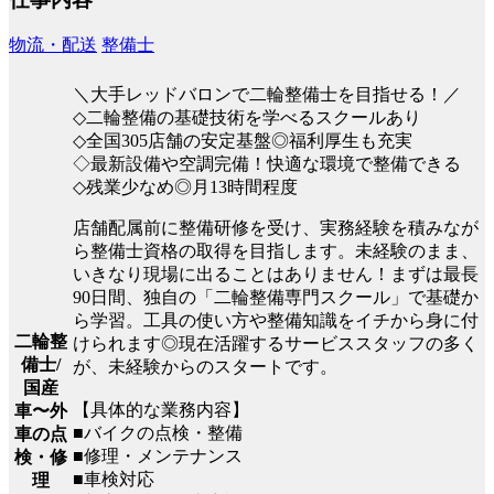
物流・配送
整備士
＼大手レッドバロンで二輪整備士を目指せる！／
◇二輪整備の基礎技術を学べるスクールあり
◇全国305店舗の安定基盤◎福利厚生も充実
◇最新設備や空調完備！快適な環境で整備できる
◇残業少なめ◎月13時間程度
店舗配属前に整備研修を受け、実務経験を積みなが
ら整備士資格の取得を目指します。未経験のまま、
いきなり現場に出ることはありません！まずは最長
90日間、独自の「二輪整備専門スクール」で基礎か
ら学習。工具の使い方や整備知識をイチから身に付
二輪整
けられます◎現在活躍するサービススタッフの多く
備士/
が、未経験からのスタートです。
国産
【具体的な業務内容】
車〜外
■バイクの点検・整備
車の点
■修理・メンテナンス
検・修
■車検対応
理