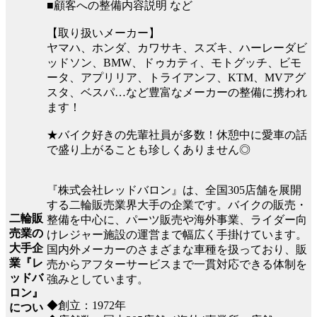
■顧客への整備内容説明 など
【取り扱いメーカー】
ヤマハ、ホンダ、カワサキ、スズキ、ハーレーダビ
ッドソン、BMW、ドゥカティ、モトグッチ、ビモ
ータ、アプリリア、トライアンフ、KTM、MVアグ
スタ、ベスパ…など豊富なメーカーの整備に携われ
ます！
★バイク好きの先輩社員が多数！休憩中に愛車の話
で盛り上がることも珍しくありません◎
『株式会社レッドバロン』は、全国305店舗を展開
する二輪販売業界大手の企業です。バイクの販売・
二輪販
整備を中心に、パーツ販売や海外事業、ライダー向
売業の
けレジャー施設の運営まで幅広く手掛けています。
大手企
国内外メーカーのさまざまな車種を扱っており、販
業『レ
売からアフターサービスまで一貫対応できる体制を
ッドバ
強みとしています。
ロン』
◆創立：1972年
につい