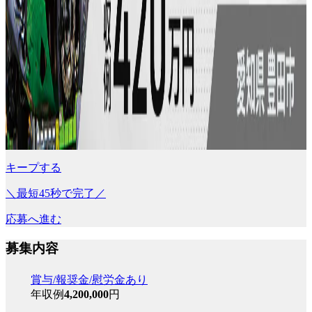
キープする
＼最短45秒で完了／
応募へ進む
募集内容
賞与/報奨金/慰労金あり
年収例
4,200,000
円