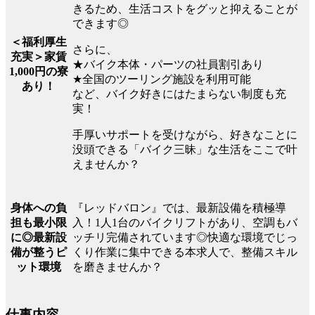
きるため、生活コストをグッと抑えることが
できます◎
＜福利厚生
さらに、
充実＞家賃
★バイク本体・パーツの社員割引あり
1,000円の寮
★全国のツーリング施設を利用可能
あり！
など、バイク好きにはたまらない制度も充
実！
手厚いサポートを受けながら、好きなことに
没頭できる「バイク三昧」な生活をここで叶
えませんか？
『レッドバロン』では、最新設備を積極導
身体への負
入！1人1台のバイクリフトがあり、空調もバ
担も最小限
ッチリ完備されています◎快適な環境でじっ
に◎最新設
くり作業に集中できる本求人で、整備スキル
備が整うピ
を磨きませんか？
ット環境
仕事内容