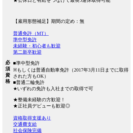
★公休日と有給をつなげて最長5連休取得可能
【雇用形態補足】期間の定め：無
普通免許（MT）
準中型免許
未経験・初心者も歓迎
第二新卒歓迎
必
■準中型免許
須
※もしくは普通自動車免許（2017年3月11日までに取得
資
された方もOK）
格
■普通二輪免許
★いずれの免許も入社までの取得で可
★整備未経験の方歓迎！
★正社員デビューも歓迎◎
資格取得支援あり
交通費支給
社会保険完備