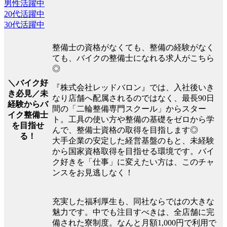
男性活躍中
20代活躍中
30代活躍中
整備士の資格がなくても、整備の経験がなく
ても、バイクの整備士になれる求人がこちら
◎
＼バイク好
『株式会社レッドバロン』では、入社後いき
き必見／未
なり店舗へ配属されるのではなく、最長90日
経験からバ
間の「二輪整備専門スクール」からスター
イク整備士
ト。工具の使い方や整備の基礎をゼロから学
を目指せ
んで、整備士資格の取得を目指します◎
る！
大手企業の安定した経営基盤のもと、未経験
から国家資格取得を目指せる環境です。バイ
ク好きを「仕事」に変えたい方は、このチャ
ンスをお見逃しなく！
充実した福利厚生も、同社ならではの大きな
魅力です。中でも注目すべきは、全店舗に完
備された寮制度。なんと月額1,000円で利用で