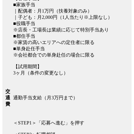
■家族手当
｜配偶者：月1万円（扶養対象のみ）
｜子ども：月2,000円（1人当たり※上限なし）
■役職手当
※店長・工場長は業績に応じて特別手当あり
■都住手当
※家賃の高いエリアへの定住者に限る
■単身赴任手当
※会社都合での単身赴任の場合に限る
【試用期間】
3ヶ月（条件の変更なし）
交
通勤手当支給（月3万円まで）
通
費
＜STEP1＞「応募へ進む」を押す