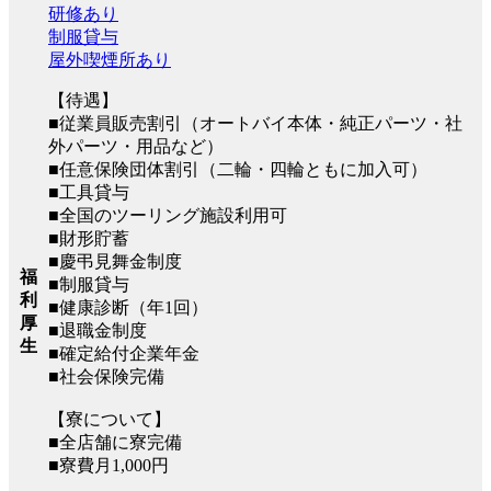
研修あり
制服貸与
屋外喫煙所あり
【待遇】
■従業員販売割引（オートバイ本体・純正パーツ・社
外パーツ・用品など）
■任意保険団体割引（二輪・四輪ともに加入可）
■工具貸与
■全国のツーリング施設利用可
■財形貯蓄
■慶弔見舞金制度
福
■制服貸与
利
■健康診断（年1回）
厚
■退職金制度
生
■確定給付企業年金
■社会保険完備
【寮について】
■全店舗に寮完備
■寮費月1,000円