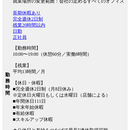
就業場所の変更範囲：会社の定めるすべてのオフィス
長期休暇あり
完全週休2日制
残業20時間以内
日勤
正社員
【勤務時間】
10:00〜19:00（休憩60分／実働8時間）
【残業】
平均13時間／月
勤
務
【休日・休暇】
時
■完全週休2日制（月8日休み）
間
※定休日火曜日もしくは水曜日（店舗による）
■年間休日111日
■年末年始休暇
■有給休暇
■スキルアップ休暇