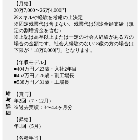
【月給】
20万7,000〜26万4,000円
※スキルや経験を考慮の上決定
※固定残業代は含まない、残業代は別途全額支給（規
定の割増賃金を含む）
※上記は高卒以上または一定の社会人経験がある方の
場合の金額です。社会人経験のない18歳の方の場合は
下限が「18万6,000円」となります。
【年収モデル】
■404万円／23歳・入社2年目
■452万円／26歳・副工場長
■538万円／31歳・工場長
給
【賞与】
与
年2回（7・12月）
詳
※過去実績：3〜4.4ヶ月分
細
【昇給】
年1回（5月）
【各種手当】