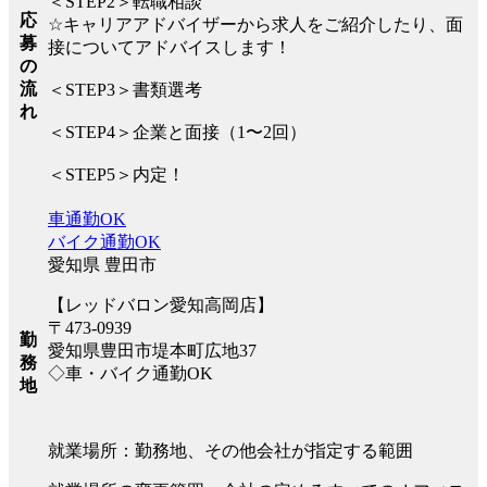
＜STEP2＞転職相談
応
☆キャリアアドバイザーから求人をご紹介したり、面
募
接についてアドバイスします！
の
流
＜STEP3＞書類選考
れ
＜STEP4＞企業と面接（1〜2回）
＜STEP5＞内定！
車通勤OK
バイク通勤OK
愛知県 豊田市
【レッドバロン愛知高岡店】
〒473-0939
勤
愛知県豊田市堤本町広地37
務
◇車・バイク通勤OK
地
就業場所：勤務地、その他会社が指定する範囲