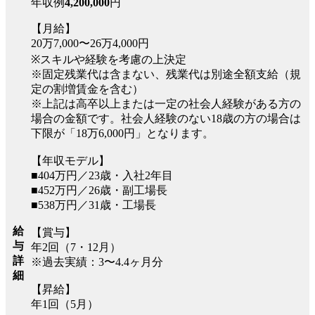
年収例
4,200,000
円
【月給】
20万7,000〜26万4,000円
※スキルや経験を考慮の上決定
※固定残業代は含まない、残業代は別途全額支給（規
定の割増賃金を含む）
※上記は高卒以上または一定の社会人経験がある方の
場合の金額です。社会人経験のない18歳の方の場合は
下限が「18万6,000円」となります。
【年収モデル】
■404万円／23歳・入社2年目
■452万円／26歳・副工場長
■538万円／31歳・工場長
給
【賞与】
与
年2回（7・12月）
詳
※過去実績：3〜4.4ヶ月分
細
【昇給】
年1回（5月）