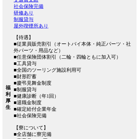
社会保険完備
研修あり
制服貸与
屋外喫煙所あり
【待遇】
■従業員販売割引（オートバイ本体・純正パーツ・社
外パーツ・用品など）
■任意保険団体割引（二輪・四輪ともに加入可）
■工具貸与
■全国のツーリング施設利用可
■財形貯蓄
■慶弔見舞金制度
福
■制服貸与
利
■健康診断（年1回）
厚
■退職金制度
生
■確定給付企業年金
■社会保険完備
【寮について】
■全店舗に寮完備