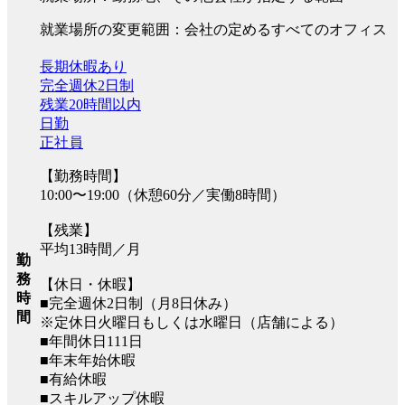
就業場所の変更範囲：会社の定めるすべてのオフィス
長期休暇あり
完全週休2日制
残業20時間以内
日勤
正社員
【勤務時間】
10:00〜19:00（休憩60分／実働8時間）
【残業】
平均13時間／月
勤
務
【休日・休暇】
時
■完全週休2日制（月8日休み）
間
※定休日火曜日もしくは水曜日（店舗による）
■年間休日111日
■年末年始休暇
■有給休暇
■スキルアップ休暇