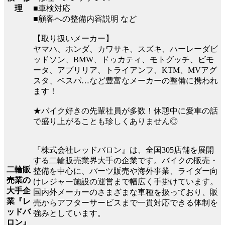
■車検対応
理
■顧客への整備内容説明 など
【取り扱いメーカー】
ヤマハ、ホンダ、カワサキ、スズキ、ハーレーダビ
ッドソン、BMW、ドゥカティ、モトグッチ、ビモ
ータ、アプリリア、トライアンフ、KTM、MVアグ
スタ、ベスパ…など豊富なメーカーの整備に携われ
ます！
★バイク好きの先輩社員が多数！休憩中に愛車の話
で盛り上がることも珍しくありません◎
『株式会社レッドバロン』は、全国305店舗を展開
する二輪販売業界大手の企業です。バイクの販売・
二輪販
整備を中心に、パーツ販売や海外事業、ライダー向
売業の
けレジャー施設の運営まで幅広く手掛けています。
大手企
国内外メーカーのさまざまな車種を扱っており、販
業『レ
売からアフターサービスまで一貫対応できる体制を
ッドバ
強みとしています。
ロン』