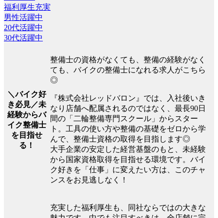
福利厚生充実
男性活躍中
20代活躍中
30代活躍中
整備士の資格がなくても、整備の経験がなく
ても、バイクの整備士になれる求人がこちら
◎
＼バイク好
『株式会社レッドバロン』では、入社後いき
き必見／未
なり店舗へ配属されるのではなく、最長90日
経験からバ
間の「二輪整備専門スクール」からスター
イク整備士
ト。工具の使い方や整備の基礎をゼロから学
を目指せ
んで、整備士資格の取得を目指します◎
る！
大手企業の安定した経営基盤のもと、未経験
から国家資格取得を目指せる環境です。バイ
ク好きを「仕事」に変えたい方は、このチャ
ンスをお見逃しなく！
充実した福利厚生も、同社ならではの大きな
魅力です。中でも注目すべきは、全店舗に完