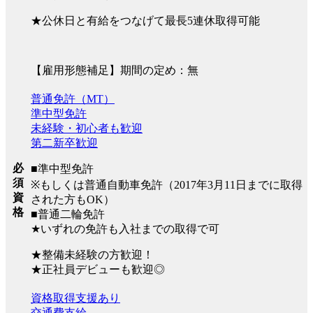
★公休日と有給をつなげて最長5連休取得可能
【雇用形態補足】期間の定め：無
普通免許（MT）
準中型免許
未経験・初心者も歓迎
第二新卒歓迎
必
■準中型免許
須
※もしくは普通自動車免許（2017年3月11日までに取得
資
された方もOK）
格
■普通二輪免許
★いずれの免許も入社までの取得で可
★整備未経験の方歓迎！
★正社員デビューも歓迎◎
資格取得支援あり
交通費支給