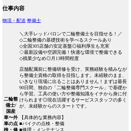
仕事内容
物流・配送
整備士
＼大手レッドバロンで二輪整備士を目指せる！／
◇二輪整備の基礎技術を学べるスクールあり
◇全国305店舗の安定基盤◎福利厚生も充実
◇最新設備や空調完備！快適な環境で整備できる
◇残業少なめ◎月13時間程度
店舗配属前に整備研修を受け、実務経験を積みなが
ら整備士資格の取得を目指します。未経験のまま、
いきなり現場に出ることはありません！まずは最長
90日間、独自の「二輪整備専門スクール」で基礎か
ら学習。工具の使い方や整備知識をイチから身に付
二輪整
けられます◎現在活躍するサービススタッフの多く
備士/
が、未経験からのスタートです。
国産
【具体的な業務内容】
車〜外
■バイクの点検・整備
車の点
■修理・メンテナンス
検・修