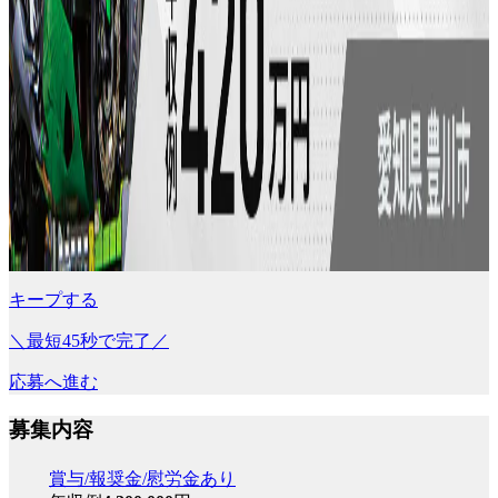
キープする
＼最短45秒で完了／
応募へ進む
募集内容
賞与/報奨金/慰労金あり