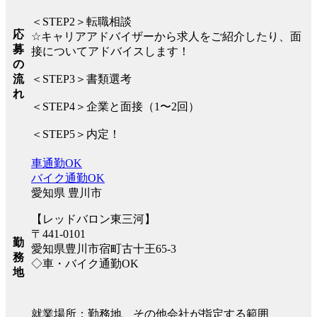
＜STEP2＞転職相談
応
☆キャリアアドバイザーから求人をご紹介したり、面
募
接についてアドバイスします！
の
流
＜STEP3＞書類選考
れ
＜STEP4＞企業と面接（1〜2回）
＜STEP5＞内定！
車通勤OK
バイク通勤OK
愛知県 豊川市
【レッドバロン東三河】
〒441-0101
勤
愛知県豊川市宿町古十王65-3
務
◇車・バイク通勤OK
地
就業場所：勤務地、その他会社が指定する範囲