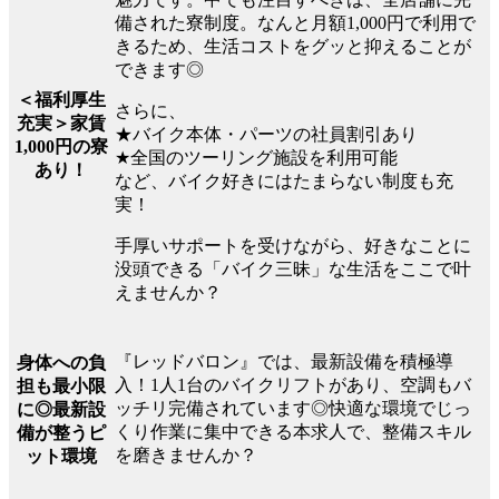
備された寮制度。なんと月額1,000円で利用で
きるため、生活コストをグッと抑えることが
できます◎
＜福利厚生
さらに、
充実＞家賃
★バイク本体・パーツの社員割引あり
1,000円の寮
★全国のツーリング施設を利用可能
あり！
など、バイク好きにはたまらない制度も充
実！
手厚いサポートを受けながら、好きなことに
没頭できる「バイク三昧」な生活をここで叶
えませんか？
『レッドバロン』では、最新設備を積極導
身体への負
入！1人1台のバイクリフトがあり、空調もバ
担も最小限
ッチリ完備されています◎快適な環境でじっ
に◎最新設
くり作業に集中できる本求人で、整備スキル
備が整うピ
を磨きませんか？
ット環境