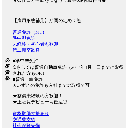
★公休日と有給をつなげて最長5連休取得可能
【雇用形態補足】期間の定め：無
普通免許（MT）
準中型免許
未経験・初心者も歓迎
第二新卒歓迎
必
■準中型免許
須
※もしくは普通自動車免許（2017年3月11日までに取得
資
された方もOK）
格
■普通二輪免許
★いずれの免許も入社までの取得で可
★整備未経験の方歓迎！
★正社員デビューも歓迎◎
資格取得支援あり
交通費支給
社会保険完備