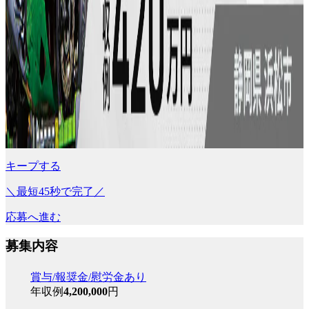
キープする
＼最短45秒で完了／
応募へ進む
募集内容
賞与/報奨金/慰労金あり
年収例
4,200,000
円