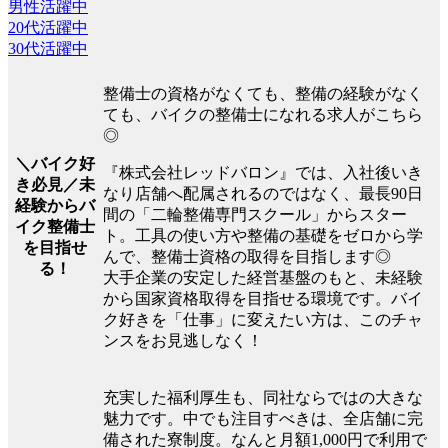
男性活躍中
20代活躍中
30代活躍中
整備士の資格がなくても、整備の経験がなく
ても、バイクの整備士になれる求人がこちら
◎
＼バイク好
『株式会社レッドバロン』では、入社後いき
き必見／未
なり店舗へ配属されるのではなく、最長90日
経験からバ
間の「二輪整備専門スクール」からスター
イク整備士
ト。工具の使い方や整備の基礎をゼロから学
を目指せ
んで、整備士資格の取得を目指します◎
る！
大手企業の安定した経営基盤のもと、未経験
から国家資格取得を目指せる環境です。バイ
ク好きを「仕事」に変えたい方は、このチャ
ンスをお見逃しなく！
充実した福利厚生も、同社ならではの大きな
魅力です。中でも注目すべきは、全店舗に完
備された寮制度。なんと月額1,000円で利用で