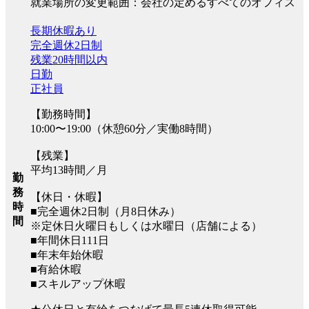
就業場所の変更範囲：会社の定めるすべてのオフィス
長期休暇あり
完全週休2日制
残業20時間以内
日勤
正社員
【勤務時間】
10:00〜19:00（休憩60分／実働8時間）
【残業】
平均13時間／月
勤
務
【休日・休暇】
時
■完全週休2日制（月8日休み）
間
※定休日火曜日もしくは水曜日（店舗による）
■年間休日111日
■年末年始休暇
■有給休暇
■スキルアップ休暇