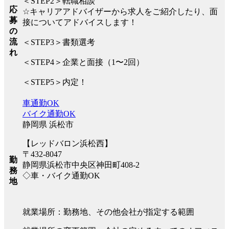
＜STEP2＞転職相談
応
☆キャリアアドバイザーから求人をご紹介したり、面
募
接についてアドバイスします！
の
流
＜STEP3＞書類選考
れ
＜STEP4＞企業と面接（1〜2回）
＜STEP5＞内定！
車通勤OK
バイク通勤OK
静岡県 浜松市
【レッドバロン浜松西】
〒432-8047
勤
静岡県浜松市中央区神田町408-2
務
◇車・バイク通勤OK
地
就業場所：勤務地、その他会社が指定する範囲