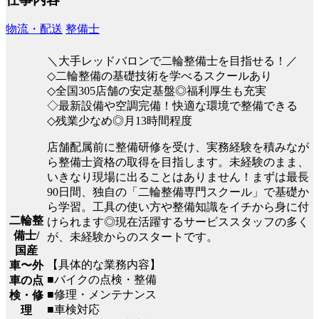
物流・配送
整備士
＼大手レッドバロンで二輪整備士を目指せる！／
◇二輪整備の基礎技術を学べるスクールあり
◇全国305店舗の安定基盤◎福利厚生も充実
◇最新設備や空調完備！快適な環境で整備できる
◇残業少なめ◎月13時間程度
店舗配属前に整備研修を受け、実務経験を積みなが
ら整備士資格の取得を目指します。未経験のまま、
いきなり現場に出ることはありません！まずは最長
90日間、独自の「二輪整備専門スクール」で基礎か
ら学習。工具の使い方や整備知識をイチから身に付
二輪整
けられます◎現在活躍するサービススタッフの多く
備士/
が、未経験からのスタートです。
国産
【具体的な業務内容】
車〜外
■バイクの点検・整備
車の点
■修理・メンテナンス
検・修
■車検対応
理