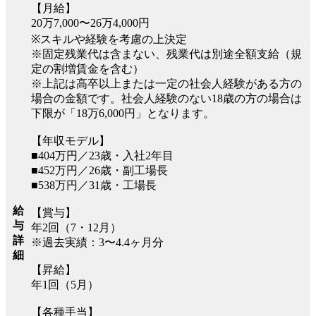
【月給】
20万7,000〜26万4,000円
※スキルや経験を考慮の上決定
※固定残業代は含まない、残業代は別途全額支給（規
定の割増賃金を含む）
※上記は高卒以上または一定の社会人経験がある方の
場合の金額です。社会人経験のない18歳の方の場合は
下限が「18万6,000円」となります。
【年収モデル】
■404万円／23歳・入社2年目
■452万円／26歳・副工場長
■538万円／31歳・工場長
給
【賞与】
与
年2回（7・12月）
詳
※過去実績：3〜4.4ヶ月分
細
【昇給】
年1回（5月）
【各種手当】