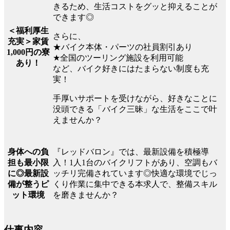
きるため、生活コストをグッと抑えることが
できます◎
＜福利厚生
さらに、
充実＞家賃
★バイク本体・パーツの社員割引あり
1,000円の寮
★全国のツーリング施設を利用可能
あり！
など、バイク好きにはたまらない制度も充
実！
手厚いサポートを受けながら、好きなことに
没頭できる「バイク三昧」な生活をここで叶
えませんか？
『レッドバロン』では、最新設備を積極導
身体への負
入！1人1台のバイクリフトがあり、空調もバ
担も最小限
ッチリ完備されています◎快適な環境でじっ
に◎最新設
くり作業に集中できる本求人で、整備スキル
備が整うピ
を磨きませんか？
ット環境
仕事内容