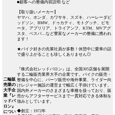
■顧客への整備内容説明 など
【取り扱いメーカー】
ヤマハ、ホンダ、カワサキ、スズキ、ハーレーダビ
ッドソン、BMW、ドゥカティ、モトグッチ、ビモ
ータ、アプリリア、トライアンフ、KTM、MVアグ
スタ、ベスパ…など豊富なメーカーの整備に携われ
ます！
★バイク好きの先輩社員が多数！休憩中に愛車の話
で盛り上がることも珍しくありません◎
『株式会社レッドバロン』は、全国305店舗を展開
する二輪販売業界大手の企業です。バイクの販売・
二輪販
整備を中心に、パーツ販売や海外事業、ライダー向
売業の
けレジャー施設の運営まで幅広く手掛けています。
大手企
国内外メーカーのさまざまな車種を扱っており、販
業『レ
売からアフターサービスまで一貫対応できる体制を
ッドバ
強みとしています。
ロン』
◆創立：1972年
につい