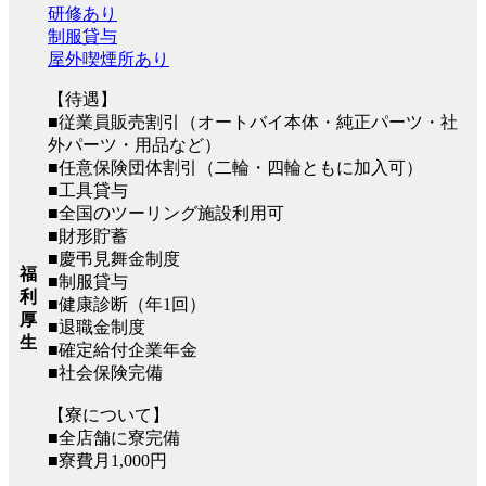
研修あり
制服貸与
屋外喫煙所あり
【待遇】
■従業員販売割引（オートバイ本体・純正パーツ・社
外パーツ・用品など）
■任意保険団体割引（二輪・四輪ともに加入可）
■工具貸与
■全国のツーリング施設利用可
■財形貯蓄
■慶弔見舞金制度
福
■制服貸与
利
■健康診断（年1回）
厚
■退職金制度
生
■確定給付企業年金
■社会保険完備
【寮について】
■全店舗に寮完備
■寮費月1,000円