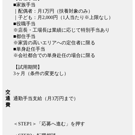
■家族手当
｜配偶者：月1万円（扶養対象のみ）
｜子ども：月2,000円（1人当たり※上限なし）
■役職手当
※店長・工場長は業績に応じて特別手当あり
■都住手当
※家賃の高いエリアへの定住者に限る
■単身赴任手当
※会社都合での単身赴任の場合に限る
【試用期間】
3ヶ月（条件の変更なし）
交
通勤手当支給（月3万円まで）
通
費
＜STEP1＞「応募へ進む」を押す