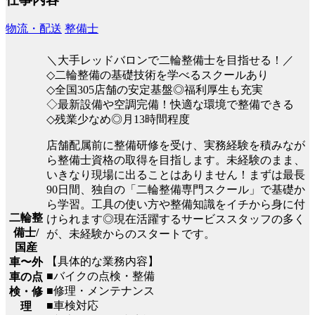
物流・配送
整備士
＼大手レッドバロンで二輪整備士を目指せる！／
◇二輪整備の基礎技術を学べるスクールあり
◇全国305店舗の安定基盤◎福利厚生も充実
◇最新設備や空調完備！快適な環境で整備できる
◇残業少なめ◎月13時間程度
店舗配属前に整備研修を受け、実務経験を積みなが
ら整備士資格の取得を目指します。未経験のまま、
いきなり現場に出ることはありません！まずは最長
90日間、独自の「二輪整備専門スクール」で基礎か
ら学習。工具の使い方や整備知識をイチから身に付
二輪整
けられます◎現在活躍するサービススタッフの多く
備士/
が、未経験からのスタートです。
国産
【具体的な業務内容】
車〜外
■バイクの点検・整備
車の点
■修理・メンテナンス
検・修
■車検対応
理