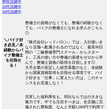
男性活躍中
20代活躍中
30代活躍中
整備士の資格がなくても、整備の経験がなく
ても、バイクの整備士になれる求人がこちら
◎
＼バイク好
『株式会社レッドバロン』では、入社後いき
き必見／未
なり店舗へ配属されるのではなく、最長90日
経験からバ
間の「二輪整備専門スクール」からスター
イク整備士
ト。工具の使い方や整備の基礎をゼロから学
を目指せ
んで、整備士資格の取得を目指します◎
る！
大手企業の安定した経営基盤のもと、未経験
から国家資格取得を目指せる環境です。バイ
ク好きを「仕事」に変えたい方は、このチャ
ンスをお見逃しなく！
充実した福利厚生も、同社ならではの大きな
魅力です。中でも注目すべきは、全店舗に完
備された寮制度。なんと月額1,000円で利用で