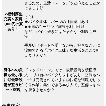
きるため、生活コストをグッと抑えることが
できます◎
＜福利厚生
さらに、
充実＞家賃
★バイク本体・パーツの社員割引あり
1,000円の寮
★全国のツーリング施設を利用可能
あり！
など、バイク好きにはたまらない制度も充
実！
手厚いサポートを受けながら、好きなことに
没頭できる「バイク三昧」な生活をここで叶
えませんか？
『レッドバロン』では、最新設備を積極導
身体への負
入！1人1台のバイクリフトがあり、空調もバ
担も最小限
ッチリ完備されています◎快適な環境でじっ
に◎最新設
くり作業に集中できる本求人で、整備スキル
備が整うピ
を磨きませんか？
ット環境
仕事内容