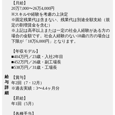
【月給】
20万7,000〜26万4,000円
※スキルや経験を考慮の上決定
※固定残業代は含まない、残業代は別途全額支給（規
定の割増賃金を含む）
※上記は高卒以上または一定の社会人経験がある方の
場合の金額です。社会人経験のない18歳の方の場合は
下限が「18万6,000円」となります。
【年収モデル】
■404万円／23歳・入社2年目
■452万円／26歳・副工場長
■538万円／31歳・工場長
給
【賞与】
与
年2回（7・12月）
詳
※過去実績：3〜4.4ヶ月分
細
【昇給】
年1回（5月）
【各種手当】