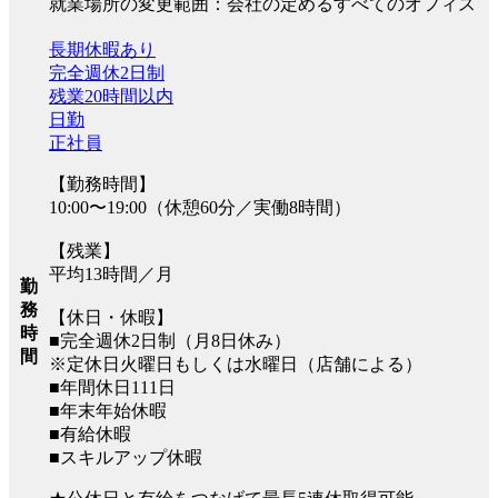
就業場所の変更範囲：会社の定めるすべてのオフィス
長期休暇あり
完全週休2日制
残業20時間以内
日勤
正社員
【勤務時間】
10:00〜19:00（休憩60分／実働8時間）
【残業】
平均13時間／月
勤
務
【休日・休暇】
時
■完全週休2日制（月8日休み）
間
※定休日火曜日もしくは水曜日（店舗による）
■年間休日111日
■年末年始休暇
■有給休暇
■スキルアップ休暇