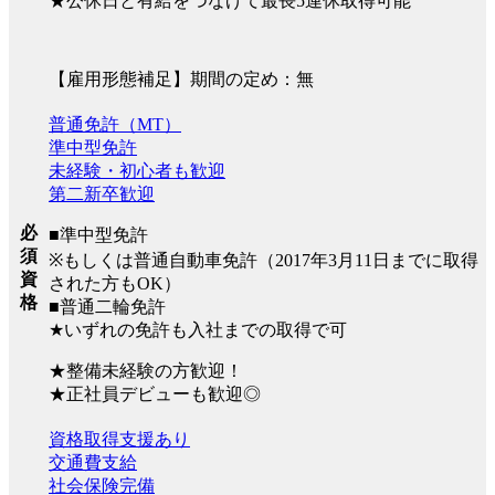
★公休日と有給をつなげて最長5連休取得可能
【雇用形態補足】期間の定め：無
普通免許（MT）
準中型免許
未経験・初心者も歓迎
第二新卒歓迎
必
■準中型免許
須
※もしくは普通自動車免許（2017年3月11日までに取得
資
された方もOK）
格
■普通二輪免許
★いずれの免許も入社までの取得で可
★整備未経験の方歓迎！
★正社員デビューも歓迎◎
資格取得支援あり
交通費支給
社会保険完備