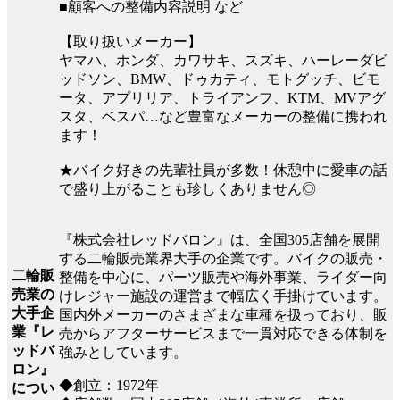
■顧客への整備内容説明 など
【取り扱いメーカー】
ヤマハ、ホンダ、カワサキ、スズキ、ハーレーダビ
ッドソン、BMW、ドゥカティ、モトグッチ、ビモ
ータ、アプリリア、トライアンフ、KTM、MVアグ
スタ、ベスパ…など豊富なメーカーの整備に携われ
ます！
★バイク好きの先輩社員が多数！休憩中に愛車の話
で盛り上がることも珍しくありません◎
『株式会社レッドバロン』は、全国305店舗を展開
する二輪販売業界大手の企業です。バイクの販売・
二輪販
整備を中心に、パーツ販売や海外事業、ライダー向
売業の
けレジャー施設の運営まで幅広く手掛けています。
大手企
国内外メーカーのさまざまな車種を扱っており、販
業『レ
売からアフターサービスまで一貫対応できる体制を
ッドバ
強みとしています。
ロン』
◆創立：1972年
につい