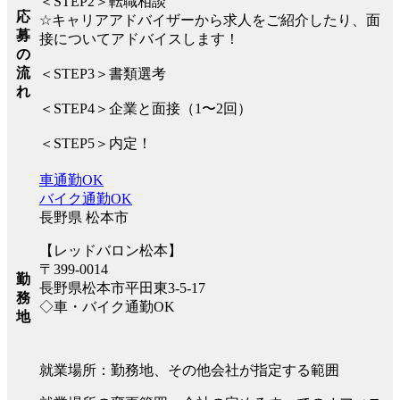
＜STEP2＞転職相談
応
☆キャリアアドバイザーから求人をご紹介したり、面
募
接についてアドバイスします！
の
流
＜STEP3＞書類選考
れ
＜STEP4＞企業と面接（1〜2回）
＜STEP5＞内定！
車通勤OK
バイク通勤OK
長野県 松本市
【レッドバロン松本】
〒399-0014
勤
長野県松本市平田東3-5-17
務
◇車・バイク通勤OK
地
就業場所：勤務地、その他会社が指定する範囲