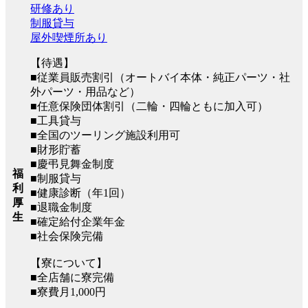
研修あり
制服貸与
屋外喫煙所あり
【待遇】
■従業員販売割引（オートバイ本体・純正パーツ・社
外パーツ・用品など）
■任意保険団体割引（二輪・四輪ともに加入可）
■工具貸与
■全国のツーリング施設利用可
■財形貯蓄
■慶弔見舞金制度
福
■制服貸与
利
■健康診断（年1回）
厚
■退職金制度
生
■確定給付企業年金
■社会保険完備
【寮について】
■全店舗に寮完備
■寮費月1,000円