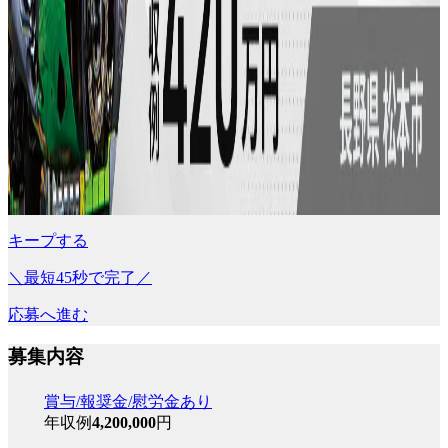
キープする
＼最短45秒で完了／
応募へ進む
募集内容
賞与/報奨金/慰労金あり
年収例
4,200,000
円