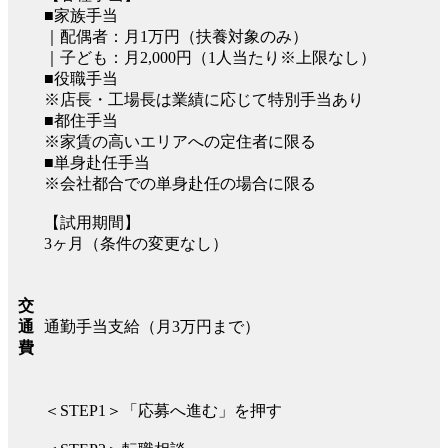
■家族手当
｜配偶者：月1万円（扶養対象のみ）
｜子ども：月2,000円（1人当たり※上限なし）
■役職手当
※店長・工場長は業績に応じて特別手当あり
■都住手当
※家賃の高いエリアへの定住者に限る
■単身赴任手当
※会社都合での単身赴任の場合に限る
【試用期間】
3ヶ月（条件の変更なし）
交
通勤手当支給（月3万円まで）
通
費
＜STEP1＞「応募へ進む」を押す