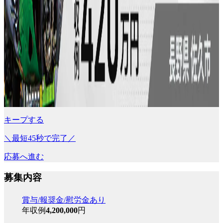
キープする
＼最短45秒で完了／
応募へ進む
募集内容
賞与/報奨金/慰労金あり
年収例
4,200,000
円