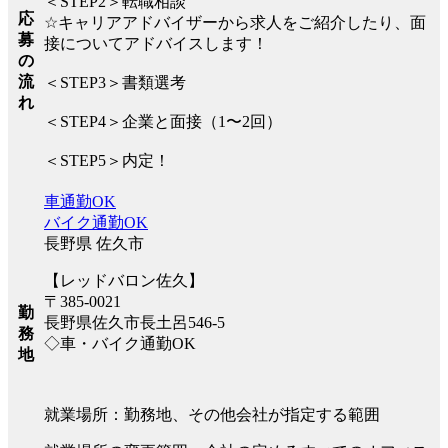
＜STEP2＞転職相談
応
☆キャリアアドバイザーから求人をご紹介したり、面
募
接についてアドバイスします！
の
流
＜STEP3＞書類選考
れ
＜STEP4＞企業と面接（1〜2回）
＜STEP5＞内定！
車通勤OK
バイク通勤OK
長野県 佐久市
【レッドバロン佐久】
〒385-0021
勤
長野県佐久市長土呂546-5
務
◇車・バイク通勤OK
地
就業場所：勤務地、その他会社が指定する範囲