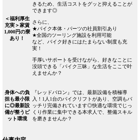
きるため、生活コストをグッと抑えることが
できます◎
＜福利厚生
さらに、
充実＞家賃
★バイク本体・パーツの社員割引あり
1,000円の寮
★全国のツーリング施設を利用可能
あり！
など、バイク好きにはたまらない制度も充
実！
手厚いサポートを受けながら、好きなことに
没頭できる「バイク三昧」な生活をここで叶
えませんか？
『レッドバロン』では、最新設備を積極導
身体への負
入！1人1台のバイクリフトがあり、空調もバ
担も最小限
ッチリ完備されています◎快適な環境でじっ
に◎最新設
くり作業に集中できる本求人で、整備スキル
備が整うピ
を磨きませんか？
ット環境
仕事内容