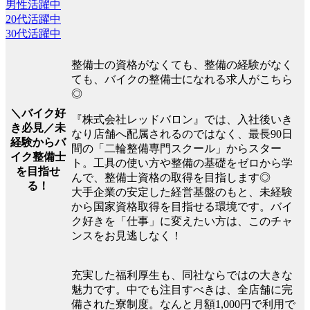
男性活躍中
20代活躍中
30代活躍中
整備士の資格がなくても、整備の経験がなく
ても、バイクの整備士になれる求人がこちら
◎
＼バイク好
『株式会社レッドバロン』では、入社後いき
き必見／未
なり店舗へ配属されるのではなく、最長90日
経験からバ
間の「二輪整備専門スクール」からスター
イク整備士
ト。工具の使い方や整備の基礎をゼロから学
を目指せ
んで、整備士資格の取得を目指します◎
る！
大手企業の安定した経営基盤のもと、未経験
から国家資格取得を目指せる環境です。バイ
ク好きを「仕事」に変えたい方は、このチャ
ンスをお見逃しなく！
充実した福利厚生も、同社ならではの大きな
魅力です。中でも注目すべきは、全店舗に完
備された寮制度。なんと月額1,000円で利用で