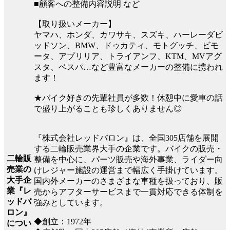
■顧客への整備内容説明 など
【取り扱いメーカー】
ヤマハ、ホンダ、カワサキ、スズキ、ハーレーダビ
ッドソン、BMW、ドゥカティ、モトグッチ、ビモ
ータ、アプリリア、トライアンフ、KTM、MVアグ
スタ、ベスパ…など豊富なメーカーの整備に携われ
ます！
★バイク好きの先輩社員が多数！休憩中に愛車の話
で盛り上がることも珍しくありません◎
『株式会社レッドバロン』は、全国305店舗を展開
する二輪販売業界大手の企業です。バイクの販売・
二輪販
整備を中心に、パーツ販売や海外事業、ライダー向
売業の
けレジャー施設の運営まで幅広く手掛けています。
大手企
国内外メーカーのさまざまな車種を扱っており、販
業『レ
売からアフターサービスまで一貫対応できる体制を
ッドバ
強みとしています。
ロン』
◆創立：1972年
につい