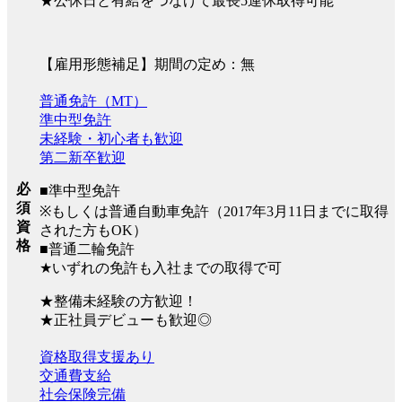
★公休日と有給をつなげて最長5連休取得可能
【雇用形態補足】期間の定め：無
普通免許（MT）
準中型免許
未経験・初心者も歓迎
第二新卒歓迎
必
■準中型免許
須
※もしくは普通自動車免許（2017年3月11日までに取得
資
された方もOK）
格
■普通二輪免許
★いずれの免許も入社までの取得で可
★整備未経験の方歓迎！
★正社員デビューも歓迎◎
資格取得支援あり
交通費支給
社会保険完備