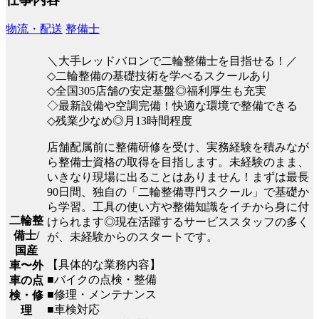
物流・配送
整備士
＼大手レッドバロンで二輪整備士を目指せる！／
◇二輪整備の基礎技術を学べるスクールあり
◇全国305店舗の安定基盤◎福利厚生も充実
◇最新設備や空調完備！快適な環境で整備できる
◇残業少なめ◎月13時間程度
店舗配属前に整備研修を受け、実務経験を積みなが
ら整備士資格の取得を目指します。未経験のまま、
いきなり現場に出ることはありません！まずは最長
90日間、独自の「二輪整備専門スクール」で基礎か
ら学習。工具の使い方や整備知識をイチから身に付
二輪整
けられます◎現在活躍するサービススタッフの多く
備士/
が、未経験からのスタートです。
国産
【具体的な業務内容】
車〜外
■バイクの点検・整備
車の点
■修理・メンテナンス
検・修
■車検対応
理