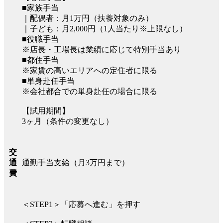
■家族手当
｜配偶者：月1万円（扶養対象のみ）
｜子ども：月2,000円（1人当たり※上限なし）
■役職手当
※店長・工場長は業績に応じて特別手当あり
■都住手当
※家賃の高いエリアへの定住者に限る
■単身赴任手当
※会社都合での単身赴任の場合に限る
【試用期間】
3ヶ月（条件の変更なし）
交
通勤手当支給（月3万円まで）
通
費
＜STEP1＞「応募へ進む」を押す