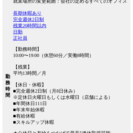
就業場所の変更範囲：会社の定めるすべてのオフィス
長期休暇あり
完全週休2日制
残業20時間以内
日勤
正社員
【勤務時間】
10:00〜19:00（休憩60分／実働8時間）
【残業】
平均13時間／月
勤
務
【休日・休暇】
時
■完全週休2日制（月8日休み）
間
※定休日火曜日もしくは水曜日（店舗による）
■年間休日111日
■年末年始休暇
■有給休暇
■スキルアップ休暇