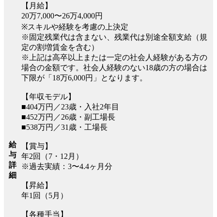
【月給】
20万7,000〜26万4,000円
※スキルや経験を考慮の上決定
※固定残業代は含まない、残業代は別途全額支給（規
定の割増賃金を含む）
※上記は高卒以上または一定の社会人経験がある方の
場合の金額です。社会人経験のない18歳の方の場合は
下限が「18万6,000円」となります。
【年収モデル】
■404万円／23歳・入社2年目
■452万円／26歳・副工場長
■538万円／31歳・工場長
給
【賞与】
与
年2回（7・12月）
詳
※過去実績：3〜4.4ヶ月分
細
【昇給】
年1回（5月）
【各種手当】