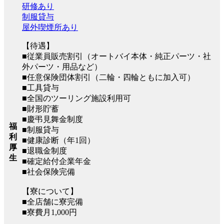
研修あり
制服貸与
屋外喫煙所あり
【待遇】
■従業員販売割引（オートバイ本体・純正パーツ・社
外パーツ・用品など）
■任意保険団体割引（二輪・四輪ともに加入可）
■工具貸与
■全国のツーリング施設利用可
■財形貯蓄
■慶弔見舞金制度
福
■制服貸与
利
■健康診断（年1回）
厚
■退職金制度
生
■確定給付企業年金
■社会保険完備
【寮について】
■全店舗に寮完備
■寮費月1,000円