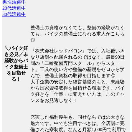
男性活躍中
20代活躍中
30代活躍中
整備士の資格がなくても、整備の経験がなく
ても、バイクの整備士になれる求人がこちら
◎
＼バイク好
『株式会社レッドバロン』では、入社後いき
き必見／未
なり店舗へ配属されるのではなく、最長90日
経験からバ
間の「二輪整備専門スクール」からスター
イク整備士
ト。工具の使い方や整備の基礎をゼロから学
を目指せ
んで、整備士資格の取得を目指します◎
る！
大手企業の安定した経営基盤のもと、未経験
から国家資格取得を目指せる環境です。バイ
ク好きを「仕事」に変えたい方は、このチャ
ンスをお見逃しなく！
充実した福利厚生も、同社ならではの大きな
魅力です。中でも注目すべきは、全店舗に完
備された寮制度。なんと月額1,000円で利用で