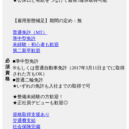
★公休日と有給をつなげて最長5連休取得可能
【雇用形態補足】期間の定め：無
普通免許（MT）
準中型免許
未経験・初心者も歓迎
第二新卒歓迎
必
■準中型免許
須
※もしくは普通自動車免許（2017年3月11日までに取得
資
された方もOK）
格
■普通二輪免許
★いずれの免許も入社までの取得で可
★整備未経験の方歓迎！
★正社員デビューも歓迎◎
資格取得支援あり
交通費支給
社会保険完備