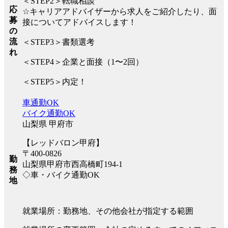
＜STEP2＞転職相談
応
☆キャリアアドバイザーから求人をご紹介したり、面
募
接についてアドバイスします！
の
流
＜STEP3＞書類選考
れ
＜STEP4＞企業と面接（1〜2回）
＜STEP5＞内定！
車通勤OK
バイク通勤OK
山梨県 甲府市
【レッドバロン甲府】
〒400-0826
勤
山梨県甲府市西高橋町194-1
務
◇車・バイク通勤OK
地
就業場所：勤務地、その他会社が指定する範囲