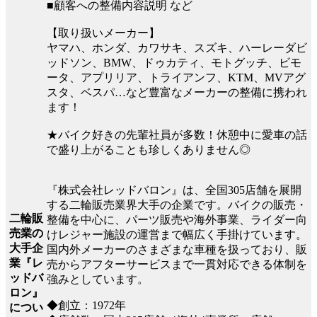
■顧客への整備内容説明 など
【取り扱いメーカー】
ヤマハ、ホンダ、カワサキ、スズキ、ハーレーダビ
ッドソン、BMW、ドゥカティ、モトグッチ、ビモ
ータ、アプリリア、トライアンフ、KTM、MVアグ
スタ、ベスパ…など豊富なメーカーの整備に携われ
ます！
★バイク好きの先輩社員が多数！休憩中に愛車の話
で盛り上がることも珍しくありません◎
『株式会社レッドバロン』は、全国305店舗を展開
する二輪販売業界大手の企業です。バイクの販売・
二輪販
整備を中心に、パーツ販売や海外事業、ライダー向
売業の
けレジャー施設の運営まで幅広く手掛けています。
大手企
国内外メーカーのさまざまな車種を扱っており、販
業『レ
売からアフターサービスまで一貫対応できる体制を
ッドバ
強みとしています。
ロン』
◆創立：1972年
につい