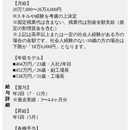
【月給】
20万7,000〜26万4,000円
※スキルや経験を考慮の上決定
※固定残業代は含まない、残業代は別途全額支給（規
定の割増賃金を含む）
※上記は高卒以上または一定の社会人経験がある方の
場合の金額です。社会人経験のない18歳の方の場合は
下限が「18万6,000円」となります。
【年収モデル】
■404万円／23歳・入社2年目
■452万円／26歳・副工場長
■538万円／31歳・工場長
給
【賞与】
与
年2回（7・12月）
詳
※過去実績：3〜4.4ヶ月分
細
【昇給】
年1回（5月）
【各種手当】