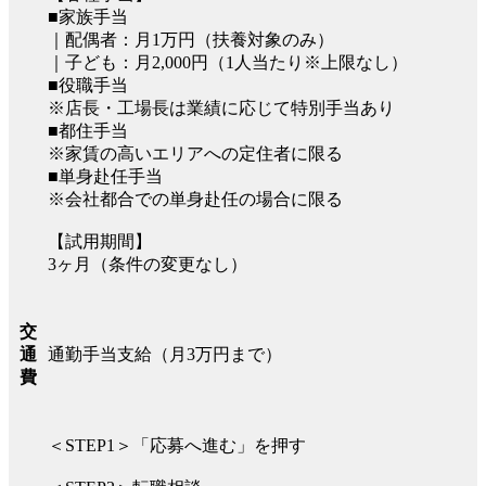
■家族手当
｜配偶者：月1万円（扶養対象のみ）
｜子ども：月2,000円（1人当たり※上限なし）
■役職手当
※店長・工場長は業績に応じて特別手当あり
■都住手当
※家賃の高いエリアへの定住者に限る
■単身赴任手当
※会社都合での単身赴任の場合に限る
【試用期間】
3ヶ月（条件の変更なし）
交
通勤手当支給（月3万円まで）
通
費
＜STEP1＞「応募へ進む」を押す