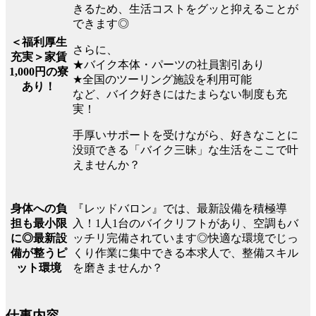
きるため、生活コストをグッと抑えることが
できます◎
＜福利厚生
さらに、
充実＞家賃
★バイク本体・パーツの社員割引あり
1,000円の寮
★全国のツーリング施設を利用可能
あり！
など、バイク好きにはたまらない制度も充
実！
手厚いサポートを受けながら、好きなことに
没頭できる「バイク三昧」な生活をここで叶
えませんか？
『レッドバロン』では、最新設備を積極導
身体への負
入！1人1台のバイクリフトがあり、空調もバ
担も最小限
ッチリ完備されています◎快適な環境でじっ
に◎最新設
くり作業に集中できる本求人で、整備スキル
備が整うピ
を磨きませんか？
ット環境
仕事内容