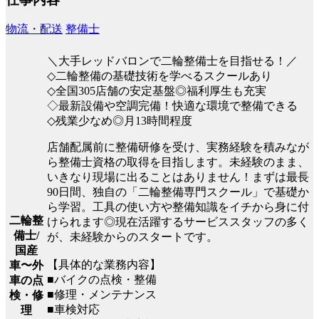
物流・配送
整備士
＼大手レッドバロンで二輪整備士を目指せる！／
◇二輪整備の基礎技術を学べるスクールあり
◇全国305店舗の安定基盤◎福利厚生も充実
◇最新設備や空調完備！快適な環境で整備できる
◇残業少なめ◎月13時間程度
店舗配属前に整備研修を受け、実務経験を積みなが
ら整備士資格の取得を目指します。未経験のまま、
いきなり現場に出ることはありません！まずは最長
90日間、独自の「二輪整備専門スクール」で基礎か
ら学習。工具の使い方や整備知識をイチから身に付
二輪整
けられます◎現在活躍するサービススタッフの多く
備士/
が、未経験からのスタートです。
国産
【具体的な業務内容】
車〜外
■バイクの点検・整備
車の点
■修理・メンテナンス
検・修
■車検対応
理