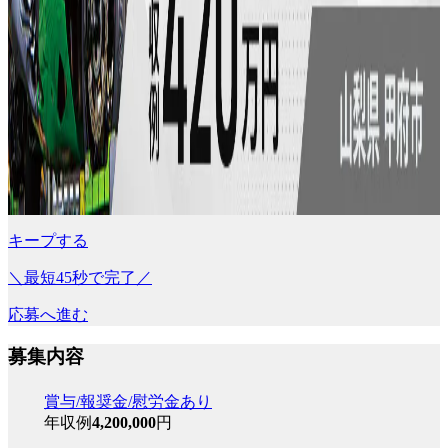
キープする
＼最短45秒で完了／
応募へ進む
募集内容
賞与/報奨金/慰労金あり
年収例
4,200,000
円