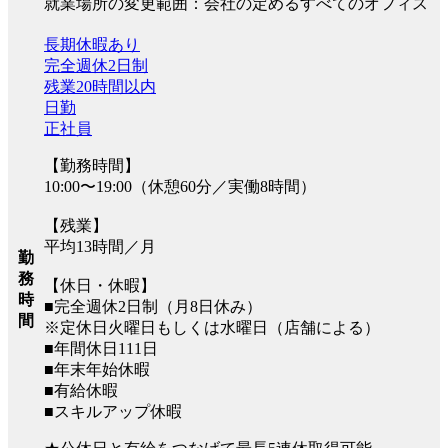
就業場所の変更範囲：会社の定めるすべてのオフィス
長期休暇あり
完全週休2日制
残業20時間以内
日勤
正社員
【勤務時間】
10:00〜19:00（休憩60分／実働8時間）
【残業】
平均13時間／月
勤
務
【休日・休暇】
時
■完全週休2日制（月8日休み）
間
※定休日火曜日もしくは水曜日（店舗による）
■年間休日111日
■年末年始休暇
■有給休暇
■スキルアップ休暇