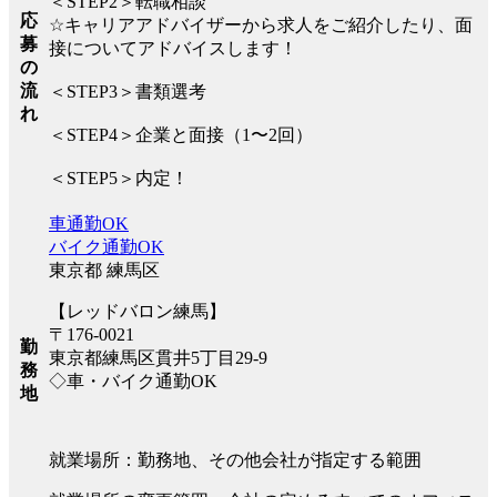
＜STEP2＞転職相談
応
☆キャリアアドバイザーから求人をご紹介したり、面
募
接についてアドバイスします！
の
流
＜STEP3＞書類選考
れ
＜STEP4＞企業と面接（1〜2回）
＜STEP5＞内定！
車通勤OK
バイク通勤OK
東京都 練馬区
【レッドバロン練馬】
〒176-0021
勤
東京都練馬区貫井5丁目29-9
務
◇車・バイク通勤OK
地
就業場所：勤務地、その他会社が指定する範囲