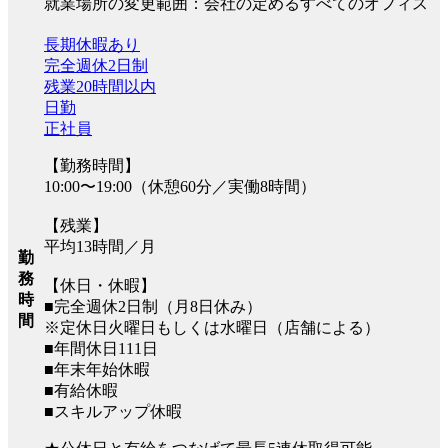
就業場所の変更範囲：会社の定めるすべてのオフィス
長期休暇あり
完全週休2日制
残業20時間以内
日勤
正社員
【勤務時間】
10:00〜19:00（休憩60分／実働8時間）
【残業】
平均13時間／月
勤
務
【休日・休暇】
時
■完全週休2日制（月8日休み）
間
※定休日火曜日もしくは水曜日（店舗による）
■年間休日111日
■年末年始休暇
■有給休暇
■スキルアップ休暇