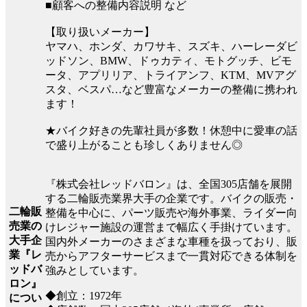
■顧客への整備内容説明 など
【取り扱いメーカー】
ヤマハ、ホンダ、カワサキ、スズキ、ハーレーダビ
ッドソン、BMW、ドゥカティ、モトグッチ、ビモ
ータ、アプリリア、トライアンフ、KTM、MVアグ
スタ、ベスパ…など豊富なメーカーの整備に携われ
ます！
★バイク好きの先輩社員が多数！休憩中に愛車の話
で盛り上がることも珍しくありません◎
『株式会社レッドバロン』は、全国305店舗を展開
する二輪販売業界大手の企業です。バイクの販売・
二輪販
整備を中心に、パーツ販売や海外事業、ライダー向
売業の
けレジャー施設の運営まで幅広く手掛けています。
大手企
国内外メーカーのさまざまな車種を扱っており、販
業『レ
売からアフターサービスまで一貫対応できる体制を
ッドバ
強みとしています。
ロン』
◆創立：1972年
につい