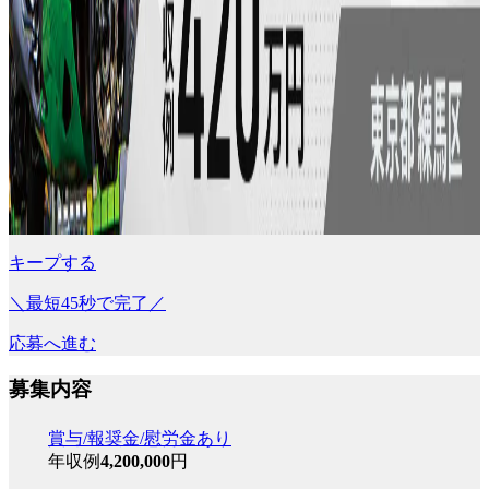
キープする
＼最短45秒で完了／
応募へ進む
募集内容
賞与/報奨金/慰労金あり
年収例
4,200,000
円