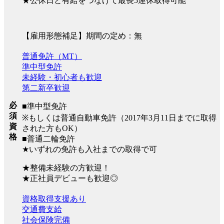
★公休日と有給をつなげて最長5連休取得可能
【雇用形態補足】期間の定め：無
普通免許（MT）
準中型免許
未経験・初心者も歓迎
第二新卒歓迎
必
■準中型免許
須
※もしくは普通自動車免許（2017年3月11日までに取得
資
された方もOK）
格
■普通二輪免許
★いずれの免許も入社までの取得で可
★整備未経験の方歓迎！
★正社員デビューも歓迎◎
資格取得支援あり
交通費支給
社会保険完備