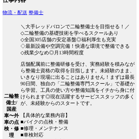
物流・配送
整備士
＼大手レッドバロンで二輪整備士を目指せる！／
◇二輪整備の基礎技術を学べるスクールあり
◇全国305店舗の安定基盤◎福利厚生も充実
◇最新設備や空調完備！快適な環境で整備できる
◇残業少なめ◎月13時間程度
店舗配属前に整備研修を受け、実務経験を積みなが
ら整備士資格の取得を目指します。未経験のまま、
いきなり現場に出ることはありません！まずは最長
90日間、独自の「二輪整備専門スクール」で基礎か
ら学習。工具の使い方や整備知識をイチから身に付
二輪整
けられます◎現在活躍するサービススタッフの多く
備士/
が、未経験からのスタートです。
国産
【具体的な業務内容】
車〜外
■バイクの点検・整備
車の点
■修理・メンテナンス
検・修
■車検対応
理