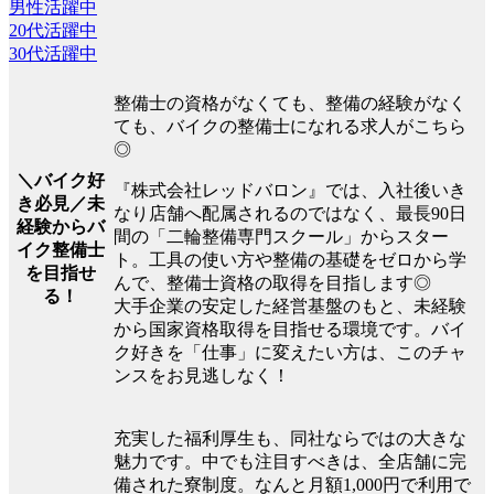
男性活躍中
20代活躍中
30代活躍中
整備士の資格がなくても、整備の経験がなく
ても、バイクの整備士になれる求人がこちら
◎
＼バイク好
『株式会社レッドバロン』では、入社後いき
き必見／未
なり店舗へ配属されるのではなく、最長90日
経験からバ
間の「二輪整備専門スクール」からスター
イク整備士
ト。工具の使い方や整備の基礎をゼロから学
を目指せ
んで、整備士資格の取得を目指します◎
る！
大手企業の安定した経営基盤のもと、未経験
から国家資格取得を目指せる環境です。バイ
ク好きを「仕事」に変えたい方は、このチャ
ンスをお見逃しなく！
充実した福利厚生も、同社ならではの大きな
魅力です。中でも注目すべきは、全店舗に完
備された寮制度。なんと月額1,000円で利用で