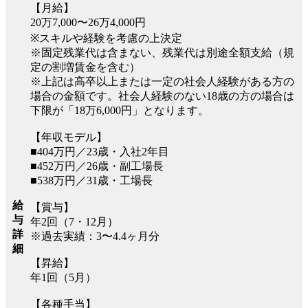
【月給】
20万7,000〜26万4,000円
※スキルや経験を考慮の上決定
※固定残業代は含まない、残業代は別途全額支給（規
定の割増賃金を含む）
※上記は高卒以上または一定の社会人経験がある方の
場合の金額です。社会人経験のない18歳の方の場合は
下限が「18万6,000円」となります。
【年収モデル】
■404万円／23歳・入社2年目
■452万円／26歳・副工場長
■538万円／31歳・工場長
給
【賞与】
与
年2回（7・12月）
詳
※過去実績：3〜4.4ヶ月分
細
【昇給】
年1回（5月）
【各種手当】