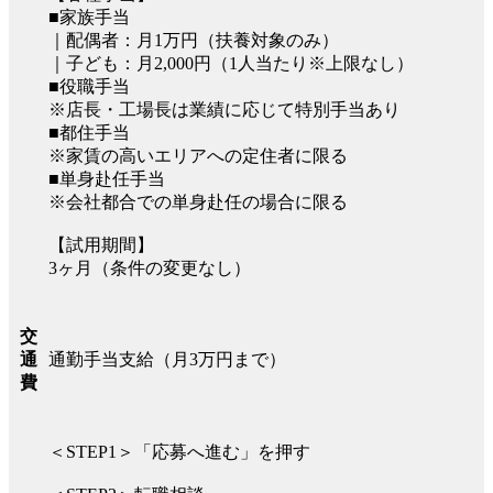
■家族手当
｜配偶者：月1万円（扶養対象のみ）
｜子ども：月2,000円（1人当たり※上限なし）
■役職手当
※店長・工場長は業績に応じて特別手当あり
■都住手当
※家賃の高いエリアへの定住者に限る
■単身赴任手当
※会社都合での単身赴任の場合に限る
【試用期間】
3ヶ月（条件の変更なし）
交
通勤手当支給（月3万円まで）
通
費
＜STEP1＞「応募へ進む」を押す