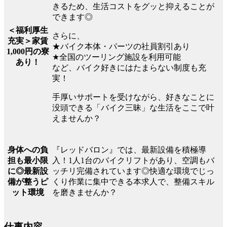
きるため、生活コストをグッと抑えることが
できます◎
＜福利厚生
さらに、
充実＞家賃
★バイク本体・パーツの社員割引あり
1,000円の寮
★全国のツーリング施設を利用可能
あり！
など、バイク好きにはたまらない制度も充
実！
手厚いサポートを受けながら、好きなことに
没頭できる「バイク三昧」な生活をここで叶
えませんか？
『レッドバロン』では、最新設備を積極導
身体への負
入！1人1台のバイクリフトがあり、空調もバ
担も最小限
ッチリ完備されています◎快適な環境でじっ
に◎最新設
くり作業に集中できる本求人で、整備スキル
備が整うピ
を磨きませんか？
ット環境
仕事内容