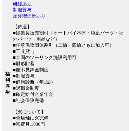
研修あり
制服貸与
屋外喫煙所あり
【待遇】
■従業員販売割引（オートバイ本体・純正パーツ・社
外パーツ・用品など）
■任意保険団体割引（二輪・四輪ともに加入可）
■工具貸与
■全国のツーリング施設利用可
■財形貯蓄
■慶弔見舞金制度
福
■制服貸与
利
■健康診断（年1回）
厚
■退職金制度
生
■確定給付企業年金
■社会保険完備
【寮について】
■全店舗に寮完備
■寮費月1,000円