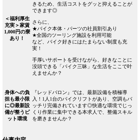
きるため、生活コストをグッと抑えることが
できます◎
＜福利厚生
さらに、
充実＞家賃
★バイク本体・パーツの社員割引あり
1,000円の寮
★全国のツーリング施設を利用可能
あり！
など、バイク好きにはたまらない制度も充
実！
手厚いサポートを受けながら、好きなことに
没頭できる「バイク三昧」な生活をここで叶
えませんか？
『レッドバロン』では、最新設備を積極導
身体への負
入！1人1台のバイクリフトがあり、空調もバ
担も最小限
ッチリ完備されています◎快適な環境でじっ
に◎最新設
くり作業に集中できる本求人で、整備スキル
備が整うピ
を磨きませんか？
ット環境
仕事内容