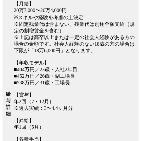
【月給】
20万7,000〜26万4,000円
※スキルや経験を考慮の上決定
※固定残業代は含まない、残業代は別途全額支給（規
定の割増賃金を含む）
※上記は高卒以上または一定の社会人経験がある方の
場合の金額です。社会人経験のない18歳の方の場合は
下限が「18万6,000円」となります。
【年収モデル】
■404万円／23歳・入社2年目
■452万円／26歳・副工場長
■538万円／31歳・工場長
給
【賞与】
与
年2回（7・12月）
詳
※過去実績：3〜4.4ヶ月分
細
【昇給】
年1回（5月）
【各種手当】