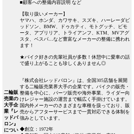
■顧客への整備内容説明 など
【取り扱いメーカー】
ヤマハ、ホンダ、カワサキ、スズキ、ハーレーダビ
ッドソン、BMW、ドゥカティ、モトグッチ、ビモ
ータ、アプリリア、トライアンフ、KTM、MVアグ
スタ、ベスパ…など豊富なメーカーの整備に携われ
ます！
★バイク好きの先輩社員が多数！休憩中に愛車の話
で盛り上がることも珍しくありません◎
『株式会社レッドバロン』は、全国305店舗を展開
する二輪販売業界大手の企業です。バイクの販売・
二輪販
整備を中心に、パーツ販売や海外事業、ライダー向
売業の
けレジャー施設の運営まで幅広く手掛けています。
大手企
国内外メーカーのさまざまな車種を扱っており、販
業『レ
売からアフターサービスまで一貫対応できる体制を
ッドバ
強みとしています。
ロン』
◆創立：1972年
につい