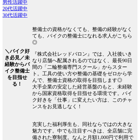
男性活躍中
20代活躍中
30代活躍中
整備士の資格がなくても、整備の経験がなく
ても、バイクの整備士になれる求人がこちら
◎
＼バイク好
『株式会社レッドバロン』では、入社後いき
き必見／未
なり店舗へ配属されるのではなく、最長90日
経験からバ
間の「二輪整備専門スクール」からスター
イク整備士
ト。工具の使い方や整備の基礎をゼロから学
を目指せ
んで、整備士資格の取得を目指します◎
る！
大手企業の安定した経営基盤のもと、未経験
から国家資格取得を目指せる環境です。バイ
ク好きを「仕事」に変えたい方は、このチャ
ンスをお見逃しなく！
充実した福利厚生も、同社ならではの大きな
魅力です。中でも注目すべきは、全店舗に完
備された寮制度。なんと月額1,000円で利用で