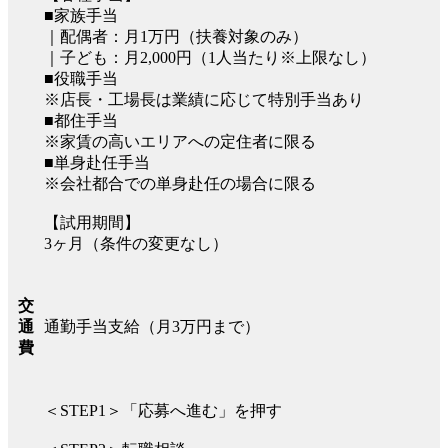
■家族手当
｜配偶者：月1万円（扶養対象のみ）
｜子ども：月2,000円（1人当たり※上限なし）
■役職手当
※店長・工場長は業績に応じて特別手当あり
■都住手当
※家賃の高いエリアへの定住者に限る
■単身赴任手当
※会社都合での単身赴任の場合に限る
【試用期間】
3ヶ月（条件の変更なし）
交
通勤手当支給（月3万円まで）
通
費
＜STEP1＞「応募へ進む」を押す