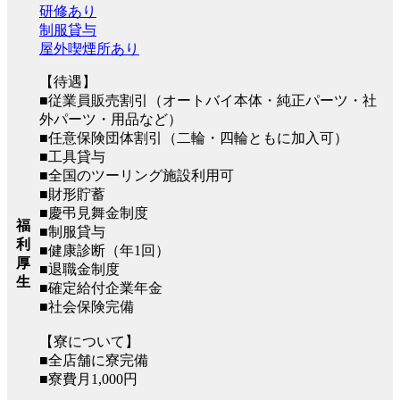
研修あり
制服貸与
屋外喫煙所あり
【待遇】
■従業員販売割引（オートバイ本体・純正パーツ・社
外パーツ・用品など）
■任意保険団体割引（二輪・四輪ともに加入可）
■工具貸与
■全国のツーリング施設利用可
■財形貯蓄
■慶弔見舞金制度
福
■制服貸与
利
■健康診断（年1回）
厚
■退職金制度
生
■確定給付企業年金
■社会保険完備
【寮について】
■全店舗に寮完備
■寮費月1,000円