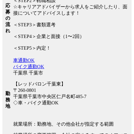
＜STEP2＞転職相談
応
☆キャリアアドバイザーから求人をご紹介したり、面
募
接についてアドバイスします！
の
流
＜STEP3＞書類選考
れ
＜STEP4＞企業と面接（1〜2回）
＜STEP5＞内定！
車通勤OK
バイク通勤OK
千葉県 千葉市
【レッドバロン千葉東】
〒260-0801
勤
千葉県千葉市中央区仁戸名町485-7
務
◇車・バイク通勤OK
地
就業場所：勤務地、その他会社が指定する範囲