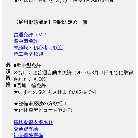
★公休日と有給をつなげて最長5連休取得可能
【雇用形態補足】期間の定め：無
普通免許（MT）
準中型免許
未経験・初心者も歓迎
第二新卒歓迎
必
■準中型免許
須
※もしくは普通自動車免許（2017年3月11日までに取得
資
された方もOK）
格
■普通二輪免許
★いずれの免許も入社までの取得で可
★整備未経験の方歓迎！
★正社員デビューも歓迎◎
資格取得支援あり
交通費支給
社会保険完備