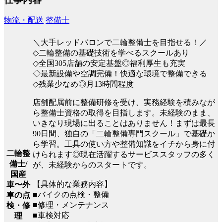
物流・配送
整備士
＼大手レッドバロンで二輪整備士を目指せる！／
◇二輪整備の基礎技術を学べるスクールあり
◇全国305店舗の安定基盤◎福利厚生も充実
◇最新設備や空調完備！快適な環境で整備できる
◇残業少なめ◎月13時間程度
店舗配属前に整備研修を受け、実務経験を積みなが
ら整備士資格の取得を目指します。未経験のまま、
いきなり現場に出ることはありません！まずは最長
90日間、独自の「二輪整備専門スクール」で基礎か
ら学習。工具の使い方や整備知識をイチから身に付
二輪整
けられます◎現在活躍するサービススタッフの多く
備士/
が、未経験からのスタートです。
国産
【具体的な業務内容】
車〜外
■バイクの点検・整備
車の点
■修理・メンテナンス
検・修
■車検対応
理