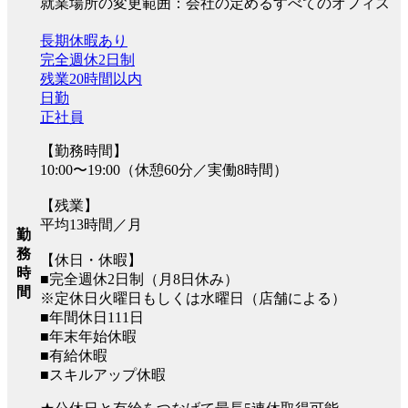
就業場所の変更範囲：会社の定めるすべてのオフィス
長期休暇あり
完全週休2日制
残業20時間以内
日勤
正社員
【勤務時間】
10:00〜19:00（休憩60分／実働8時間）
【残業】
平均13時間／月
勤
務
【休日・休暇】
時
■完全週休2日制（月8日休み）
間
※定休日火曜日もしくは水曜日（店舗による）
■年間休日111日
■年末年始休暇
■有給休暇
■スキルアップ休暇