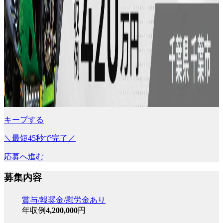
キープする
＼最短45秒で完了／
応募へ進む
募集内容
賞与/報奨金/慰労金あり
年収例
4,200,000
円