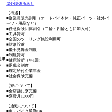
屋外喫煙所あり
【待遇】
■従業員販売割引（オートバイ本体・純正パーツ・社外パ
ーツ・用品など）
■任意保険団体割引（二輪・四輪ともに加入可）
■工具貸与
■全国のツーリング施設利用可
■財形貯蓄
■慶弔見舞金制度
■制服貸与
利厚
■健康診断（年1回）
生
■退職金制度
■確定給付企業年金
■社会保険完備
【寮について】
■全店舗に寮完備
■寮費月1,000円
【通勤について】
■車・バイク通勤OK