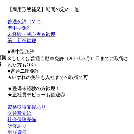
【雇用形態補足】期間の定め：無
普通免許（MT）
準中型免許
未経験・初心者も歓迎
第二新卒歓迎
■準中型免許
須資
※もしくは普通自動車免許（2017年3月11日までに取得さ
格
れた方もOK）
■普通二輪免許
★いずれの免許も入社までの取得で可
★整備未経験の方歓迎！
★正社員デビューも歓迎◎
資格取得支援あり
交通費支給
社会保険完備
研修あり
制服貸与