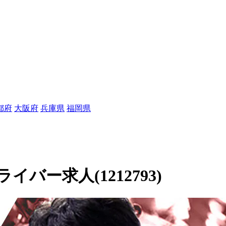
都府
大阪府
兵庫県
福岡県
バー求人(1212793)