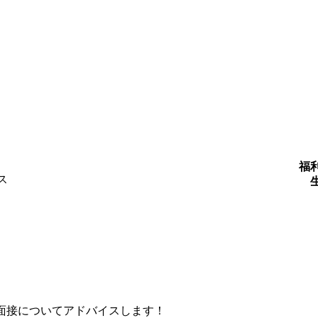
福
ス
面接についてアドバイスします！