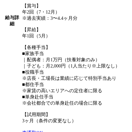
【賞与】
年2回（7・12月）
給与詳
※過去実績：3〜4.4ヶ月分
細
【昇給】
年1回（5月）
【各種手当】
■家族手当
｜配偶者：月1万円（扶養対象のみ）
｜子ども：月2,000円（1人当たり※上限なし）
■役職手当
※店長・工場長は業績に応じて特別手当あり
■都住手当
※家賃の高いエリアへの定住者に限る
■単身赴任手当
※会社都合での単身赴任の場合に限る
【試用期間】
3ヶ月（条件の変更なし）