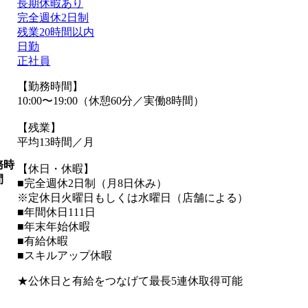
長期休暇あり
完全週休2日制
残業20時間以内
日勤
正社員
【勤務時間】
10:00〜19:00（休憩60分／実働8時間）
【残業】
平均13時間／月
務時
【休日・休暇】
間
■完全週休2日制（月8日休み）
※定休日火曜日もしくは水曜日（店舗による）
■年間休日111日
■年末年始休暇
■有給休暇
■スキルアップ休暇
★公休日と有給をつなげて最長5連休取得可能