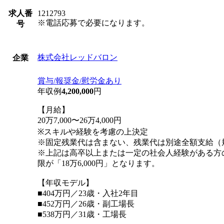
求人番
1212793
※電話応募で必要になります。
号
株式会社レッドバロン
企業
賞与/報奨金/慰労金あり
年収例
4,200,000
円
【月給】
20万7,000〜26万4,000円
※スキルや経験を考慮の上決定
※固定残業代は含まない、残業代は別途全額支給（
※上記は高卒以上または一定の社会人経験がある方
限が「18万6,000円」となります。
【年収モデル】
■404万円／23歳・入社2年目
■452万円／26歳・副工場長
■538万円／31歳・工場長