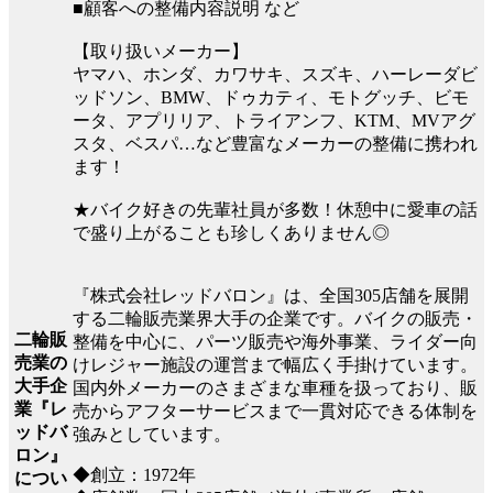
■顧客への整備内容説明 など
【取り扱いメーカー】
ヤマハ、ホンダ、カワサキ、スズキ、ハーレーダビ
ッドソン、BMW、ドゥカティ、モトグッチ、ビモ
ータ、アプリリア、トライアンフ、KTM、MVアグ
スタ、ベスパ…など豊富なメーカーの整備に携われ
ます！
★バイク好きの先輩社員が多数！休憩中に愛車の話
で盛り上がることも珍しくありません◎
『株式会社レッドバロン』は、全国305店舗を展開
する二輪販売業界大手の企業です。バイクの販売・
二輪販
整備を中心に、パーツ販売や海外事業、ライダー向
売業の
けレジャー施設の運営まで幅広く手掛けています。
大手企
国内外メーカーのさまざまな車種を扱っており、販
業『レ
売からアフターサービスまで一貫対応できる体制を
ッドバ
強みとしています。
ロン』
◆創立：1972年
につい