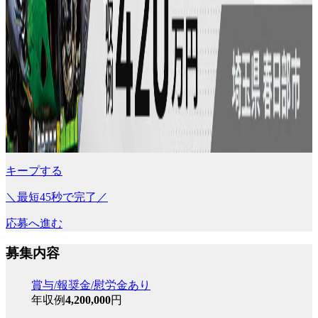
キープする
＼最短45秒で完了／
応募へ進む
募集内容
賞与/報奨金/慰労金あり
年収例
4,200,000
円