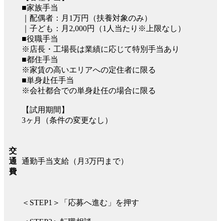
■家族手当
｜配偶者：月1万円（扶養対象のみ）
｜子ども：月2,000円（1人当たり※上限なし）
■役職手当
※店長・工場長は業績に応じて特別手当あり
■都住手当
※家賃の高いエリアへの定住者に限る
■単身赴任手当
※会社都合での単身赴任の場合に限る
【試用期間】
3ヶ月（条件の変更なし）
交
通勤手当支給（月3万円まで）
通
費
＜STEP1＞「応募へ進む」を押す