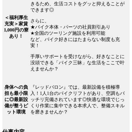
きるため、生活コストをグッと抑えることが
できます◎
＜福利厚生
さらに、
充実＞家賃
★バイク本体・パーツの社員割引あり
1,000円の寮
★全国のツーリング施設を利用可能
あり！
など、バイク好きにはたまらない制度も充
実！
手厚いサポートを受けながら、好きなことに
没頭できる「バイク三昧」な生活をここで叶
えませんか？
『レッドバロン』では、最新設備を積極導
身体への負
入！1人1台のバイクリフトがあり、空調もバ
担も最小限
ッチリ完備されています◎快適な環境でじっ
に◎最新設
くり作業に集中できる本求人で、整備スキル
備が整うピ
を磨きませんか？
ット環境
仕事内容