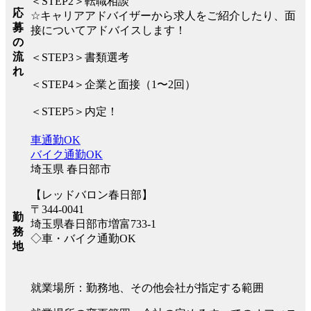
＜STEP2＞転職相談
応
☆キャリアアドバイザーから求人をご紹介したり、面
募
接についてアドバイスします！
の
流
＜STEP3＞書類選考
れ
＜STEP4＞企業と面接（1〜2回）
＜STEP5＞内定！
車通勤OK
バイク通勤OK
埼玉県 春日部市
【レッドバロン春日部】
〒344-0041
勤
埼玉県春日部市増富733-1
務
◇車・バイク通勤OK
地
就業場所：勤務地、その他会社が指定する範囲