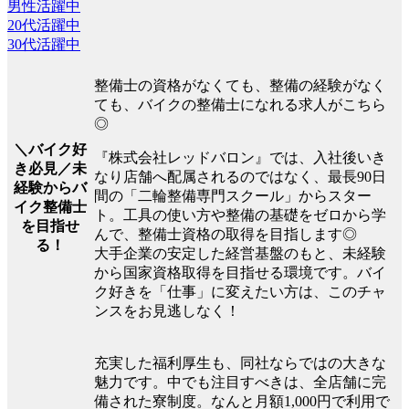
男性活躍中
20代活躍中
30代活躍中
整備士の資格がなくても、整備の経験がなく
ても、バイクの整備士になれる求人がこちら
◎
＼バイク好
『株式会社レッドバロン』では、入社後いき
き必見／未
なり店舗へ配属されるのではなく、最長90日
経験からバ
間の「二輪整備専門スクール」からスター
イク整備士
ト。工具の使い方や整備の基礎をゼロから学
を目指せ
んで、整備士資格の取得を目指します◎
る！
大手企業の安定した経営基盤のもと、未経験
から国家資格取得を目指せる環境です。バイ
ク好きを「仕事」に変えたい方は、このチャ
ンスをお見逃しなく！
充実した福利厚生も、同社ならではの大きな
魅力です。中でも注目すべきは、全店舗に完
備された寮制度。なんと月額1,000円で利用で