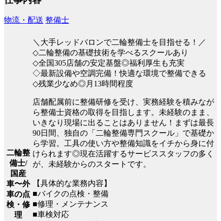
物流・配送
整備士
＼大手レッドバロンで二輪整備士を目指せる！／
◇二輪整備の基礎技術を学べるスクールあり
◇全国305店舗の安定基盤◎福利厚生も充実
◇最新設備や空調完備！快適な環境で整備できる
◇残業少なめ◎月13時間程度
店舗配属前に整備研修を受け、実務経験を積みなが
ら整備士資格の取得を目指します。未経験のまま、
いきなり現場に出ることはありません！まずは最長
90日間、独自の「二輪整備専門スクール」で基礎か
ら学習。工具の使い方や整備知識をイチから身に付
二輪整
けられます◎現在活躍するサービススタッフの多く
備士/
が、未経験からのスタートです。
国産
【具体的な業務内容】
車〜外
■バイクの点検・整備
車の点
■修理・メンテナンス
検・修
■車検対応
理