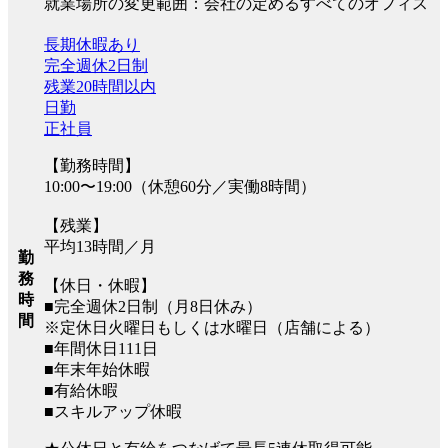
就業場所の変更範囲：会社の定めるすべてのオフィス
長期休暇あり
完全週休2日制
残業20時間以内
日勤
正社員
【勤務時間】
10:00〜19:00（休憩60分／実働8時間）
【残業】
平均13時間／月
勤
務
【休日・休暇】
時
■完全週休2日制（月8日休み）
間
※定休日火曜日もしくは水曜日（店舗による）
■年間休日111日
■年末年始休暇
■有給休暇
■スキルアップ休暇