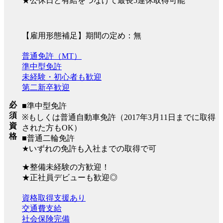
★公休日と有給をつなげて最長5連休取得可能
【雇用形態補足】期間の定め：無
普通免許（MT）
準中型免許
未経験・初心者も歓迎
第二新卒歓迎
必
■準中型免許
須
※もしくは普通自動車免許（2017年3月11日までに取得
資
された方もOK）
格
■普通二輪免許
★いずれの免許も入社までの取得で可
★整備未経験の方歓迎！
★正社員デビューも歓迎◎
資格取得支援あり
交通費支給
社会保険完備