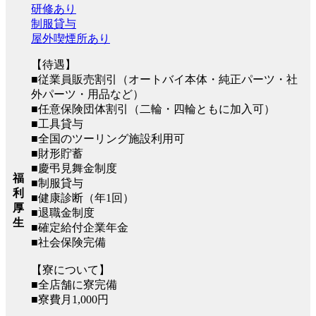
研修あり
制服貸与
屋外喫煙所あり
【待遇】
■従業員販売割引（オートバイ本体・純正パーツ・社
外パーツ・用品など）
■任意保険団体割引（二輪・四輪ともに加入可）
■工具貸与
■全国のツーリング施設利用可
■財形貯蓄
■慶弔見舞金制度
福
■制服貸与
利
■健康診断（年1回）
厚
■退職金制度
生
■確定給付企業年金
■社会保険完備
【寮について】
■全店舗に寮完備
■寮費月1,000円