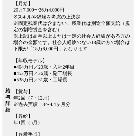
【月給】
20万7,000〜26万4,000円
※スキルや経験を考慮の上決定
※固定残業代は含まない、残業代は別途全額支給（規
定の割増賃金を含む）
※上記は高卒以上または一定の社会人経験がある方の
場合の金額です。社会人経験のない18歳の方の場合は
下限が「18万6,000円」となります。
【年収モデル】
■404万円／23歳・入社2年目
■452万円／26歳・副工場長
■538万円／31歳・工場長
給
【賞与】
与
年2回（7・12月）
詳
※過去実績：3〜4.4ヶ月分
細
【昇給】
年1回（5月）
【各種手当】