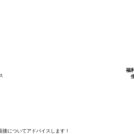
福
ス
面接についてアドバイスします！