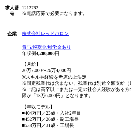
求人番
1212782
※電話応募で必要になります。
号
株式会社レッドバロン
企業
賞与/報奨金/慰労金あり
年収例
4,200,000
円
【月給】
20万7,000〜26万4,000円
※スキルや経験を考慮の上決定
※固定残業代は含まない、残業代は別途全額支給（
※上記は高卒以上または一定の社会人経験がある方
限が「18万6,000円」となります。
【年収モデル】
■404万円／23歳・入社2年目
■452万円／26歳・副工場長
■538万円／31歳・工場長