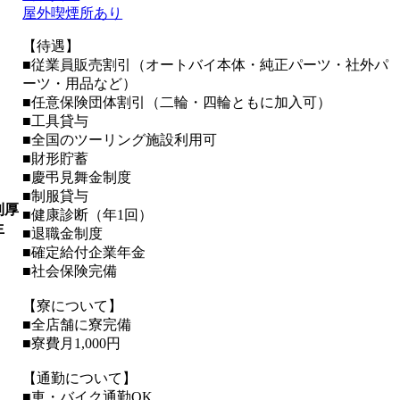
屋外喫煙所あり
【待遇】
■従業員販売割引（オートバイ本体・純正パーツ・社外パ
ーツ・用品など）
■任意保険団体割引（二輪・四輪ともに加入可）
■工具貸与
■全国のツーリング施設利用可
■財形貯蓄
■慶弔見舞金制度
■制服貸与
利厚
■健康診断（年1回）
生
■退職金制度
■確定給付企業年金
■社会保険完備
【寮について】
■全店舗に寮完備
■寮費月1,000円
【通勤について】
■車・バイク通勤OK