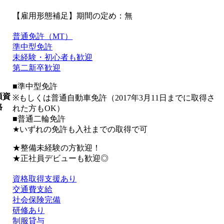
【雇用形態補足】期間の定め：無
普通免許（MT）
準中型免許
未経験・初心者も歓迎
第二新卒歓迎
■準中型免許
須資
※もしくは普通自動車免許（2017年3月11日までに取得さ
格
れた方もOK）
■普通二輪免許
★いずれの免許も入社までの取得で可
★整備未経験の方歓迎！
★正社員デビューも歓迎◎
資格取得支援あり
交通費支給
社会保険完備
研修あり
制服貸与