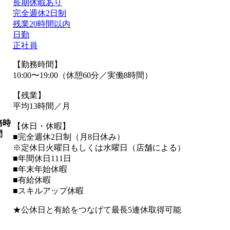
長期休暇あり
完全週休2日制
残業20時間以内
日勤
正社員
【勤務時間】
10:00〜19:00（休憩60分／実働8時間）
【残業】
平均13時間／月
務時
【休日・休暇】
間
■完全週休2日制（月8日休み）
※定休日火曜日もしくは水曜日（店舗による）
■年間休日111日
■年末年始休暇
■有給休暇
■スキルアップ休暇
★公休日と有給をつなげて最長5連休取得可能