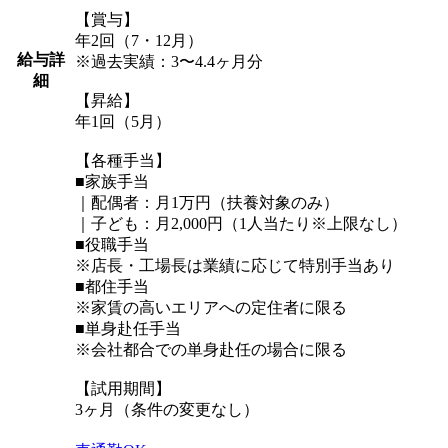
【賞与】
年2回（7・12月）
給与詳
※過去実績：3〜4.4ヶ月分
細
【昇給】
年1回（5月）
【各種手当】
■家族手当
｜配偶者：月1万円（扶養対象のみ）
｜子ども：月2,000円（1人当たり※上限なし）
■役職手当
※店長・工場長は業績に応じて特別手当あり
■都住手当
※家賃の高いエリアへの定住者に限る
■単身赴任手当
※会社都合での単身赴任の場合に限る
【試用期間】
3ヶ月（条件の変更なし）