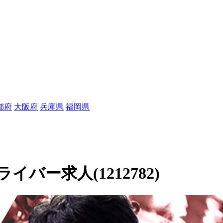
都府
大阪府
兵庫県
福岡県
バー求人(1212782)