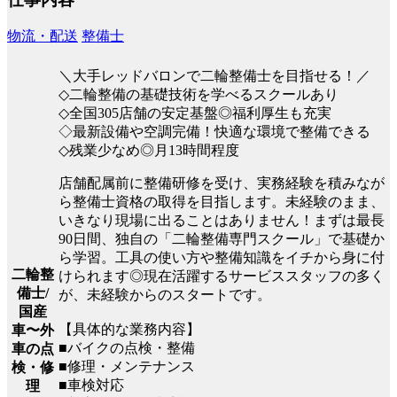
物流・配送
整備士
＼大手レッドバロンで二輪整備士を目指せる！／
◇二輪整備の基礎技術を学べるスクールあり
◇全国305店舗の安定基盤◎福利厚生も充実
◇最新設備や空調完備！快適な環境で整備できる
◇残業少なめ◎月13時間程度
店舗配属前に整備研修を受け、実務経験を積みなが
ら整備士資格の取得を目指します。未経験のまま、
いきなり現場に出ることはありません！まずは最長
90日間、独自の「二輪整備専門スクール」で基礎か
ら学習。工具の使い方や整備知識をイチから身に付
二輪整
けられます◎現在活躍するサービススタッフの多く
備士/
が、未経験からのスタートです。
国産
【具体的な業務内容】
車〜外
■バイクの点検・整備
車の点
■修理・メンテナンス
検・修
■車検対応
理