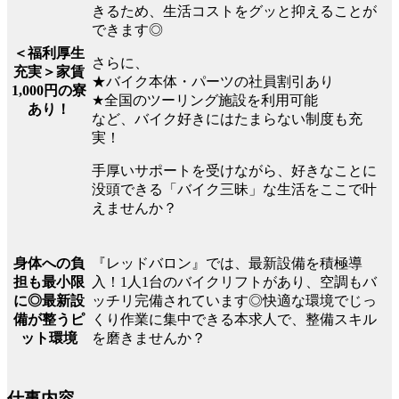
きるため、生活コストをグッと抑えることが
できます◎
＜福利厚生
さらに、
充実＞家賃
★バイク本体・パーツの社員割引あり
1,000円の寮
★全国のツーリング施設を利用可能
あり！
など、バイク好きにはたまらない制度も充
実！
手厚いサポートを受けながら、好きなことに
没頭できる「バイク三昧」な生活をここで叶
えませんか？
『レッドバロン』では、最新設備を積極導
身体への負
入！1人1台のバイクリフトがあり、空調もバ
担も最小限
ッチリ完備されています◎快適な環境でじっ
に◎最新設
くり作業に集中できる本求人で、整備スキル
備が整うピ
を磨きませんか？
ット環境
仕事内容