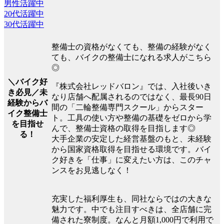
男性活躍中
20代活躍中
30代活躍中
整備士の資格がなくても、整備の経験がなく
ても、バイクの整備士になれる求人がこちら
◎
＼バイク好
『株式会社レッドバロン』では、入社後いき
き必見／未
なり店舗へ配属されるのではなく、最長90日
経験からバ
間の「二輪整備専門スクール」からスター
イク整備士
ト。工具の使い方や整備の基礎をゼロから学
を目指せ
んで、整備士資格の取得を目指します◎
る！
大手企業の安定した経営基盤のもと、未経験
から国家資格取得を目指せる環境です。バイ
ク好きを「仕事」に変えたい方は、このチャ
ンスをお見逃しなく！
充実した福利厚生も、同社ならではの大きな
魅力です。中でも注目すべきは、全店舗に完
備された寮制度。なんと月額1,000円で利用で