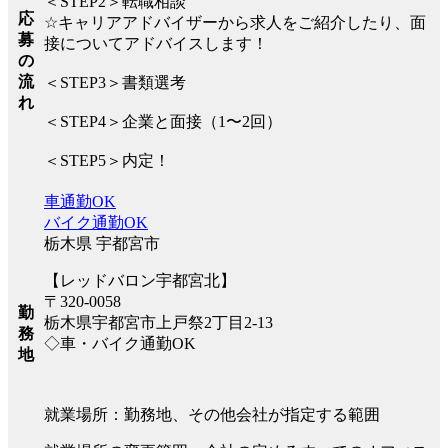
＜STEP2＞転職相談
応
☆キャリアアドバイザーから求人をご紹介したり、面
募
接についてアドバイスします！
の
流
＜STEP3＞書類選考
れ
＜STEP4＞企業と面接（1〜2回）
＜STEP5＞内定！
車通勤OK
バイク通勤OK
栃木県 宇都宮市
【レッドバロン宇都宮北】
〒320-0058
勤
栃木県宇都宮市上戸祭2丁目2-13
務
◇車・バイク通勤OK
地
就業場所：勤務地、その他会社が指定する範囲