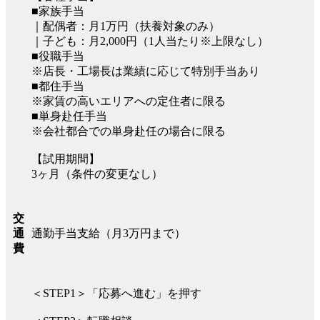
■家族手当
｜配偶者：月1万円（扶養対象のみ）
｜子ども：月2,000円（1人当たり※上限なし）
■役職手当
※店長・工場長は業績に応じて特別手当あり
■都住手当
※家賃の高いエリアへの定住者に限る
■単身赴任手当
※会社都合での単身赴任の場合に限る
【試用期間】
3ヶ月（条件の変更なし）
交
通勤手当支給（月3万円まで）
通
費
＜STEP1＞「応募へ進む」を押す