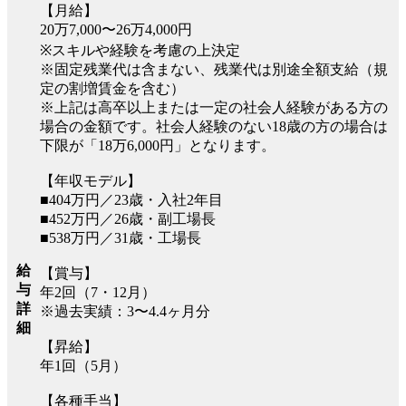
【月給】
20万7,000〜26万4,000円
※スキルや経験を考慮の上決定
※固定残業代は含まない、残業代は別途全額支給（規
定の割増賃金を含む）
※上記は高卒以上または一定の社会人経験がある方の
場合の金額です。社会人経験のない18歳の方の場合は
下限が「18万6,000円」となります。
【年収モデル】
■404万円／23歳・入社2年目
■452万円／26歳・副工場長
■538万円／31歳・工場長
給
【賞与】
与
年2回（7・12月）
詳
※過去実績：3〜4.4ヶ月分
細
【昇給】
年1回（5月）
【各種手当】