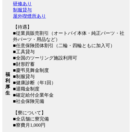
研修あり
制服貸与
屋外喫煙所あり
【待遇】
■従業員販売割引（オートバイ本体・純正パーツ・社
外パーツ・用品など）
■任意保険団体割引（二輪・四輪ともに加入可）
■工具貸与
■全国のツーリング施設利用可
■財形貯蓄
■慶弔見舞金制度
福
■制服貸与
利
■健康診断（年1回）
厚
■退職金制度
生
■確定給付企業年金
■社会保険完備
【寮について】
■全店舗に寮完備
■寮費月1,000円