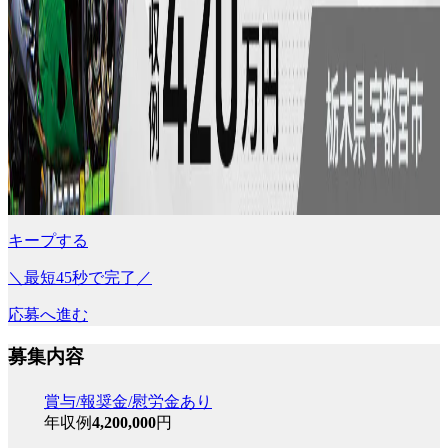
キープする
＼最短45秒で完了／
応募へ進む
募集内容
賞与/報奨金/慰労金あり
年収例
4,200,000
円