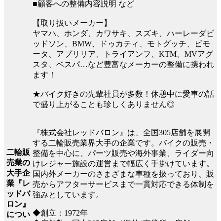
■顧客への整備内容説明 など
【取り扱いメーカー】
ヤマハ、ホンダ、カワサキ、スズキ、ハーレーダビ
ッドソン、BMW、ドゥカティ、モトグッチ、ビモ
ータ、アプリリア、トライアンフ、KTM、MVアグ
スタ、ベスパ…など豊富なメーカーの整備に携われ
ます！
★バイク好きの先輩社員が多数！休憩中に愛車の話
で盛り上がることも珍しくありません◎
『株式会社レッドバロン』は、全国305店舗を展開
する二輪販売業界大手の企業です。バイクの販売・
二輪販
整備を中心に、パーツ販売や海外事業、ライダー向
売業の
けレジャー施設の運営まで幅広く手掛けています。
大手企
国内外メーカーのさまざまな車種を扱っており、販
業『レ
売からアフターサービスまで一貫対応できる体制を
ッドバ
強みとしています。
ロン』
◆創立：1972年
につい