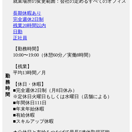
就業場所の変更範囲：会社の定めるすべてのオフィス
長期休暇あり
完全週休2日制
残業20時間以内
日勤
正社員
【勤務時間】
10:00〜19:00（休憩60分／実働8時間）
【残業】
平均13時間／月
勤
務
【休日・休暇】
時
■完全週休2日制（月8日休み）
間
※定休日火曜日もしくは水曜日（店舗による）
■年間休日111日
■年末年始休暇
■有給休暇
■スキルアップ休暇