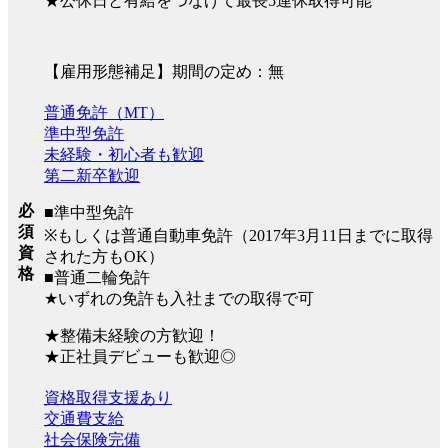
★公休日と有給をつなげて最長5連休取得可能
【雇用形態補足】期間の定め：無
普通免許（MT）
準中型免許
未経験・初心者も歓迎
第二新卒歓迎
必
■準中型免許
須
※もしくは普通自動車免許（2017年3月11日までに取得
資
された方もOK）
格
■普通二輪免許
★いずれの免許も入社までの取得で可
★整備未経験の方歓迎！
★正社員デビューも歓迎◎
資格取得支援あり
交通費支給
社会保険完備