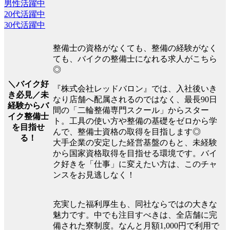
男性活躍中
20代活躍中
30代活躍中
整備士の資格がなくても、整備の経験がなく
ても、バイクの整備士になれる求人がこちら
◎
＼バイク好
『株式会社レッドバロン』では、入社後いき
き必見／未
なり店舗へ配属されるのではなく、最長90日
経験からバ
間の「二輪整備専門スクール」からスター
イク整備士
ト。工具の使い方や整備の基礎をゼロから学
を目指せ
んで、整備士資格の取得を目指します◎
る！
大手企業の安定した経営基盤のもと、未経験
から国家資格取得を目指せる環境です。バイ
ク好きを「仕事」に変えたい方は、このチャ
ンスをお見逃しなく！
充実した福利厚生も、同社ならではの大きな
魅力です。中でも注目すべきは、全店舗に完
備された寮制度。なんと月額1,000円で利用で