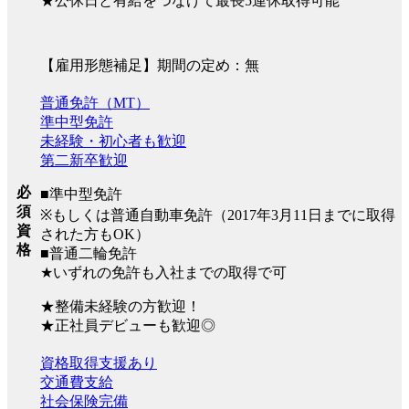
★公休日と有給をつなげて最長5連休取得可能
【雇用形態補足】期間の定め：無
普通免許（MT）
準中型免許
未経験・初心者も歓迎
第二新卒歓迎
必
■準中型免許
須
※もしくは普通自動車免許（2017年3月11日までに取得
資
された方もOK）
格
■普通二輪免許
★いずれの免許も入社までの取得で可
★整備未経験の方歓迎！
★正社員デビューも歓迎◎
資格取得支援あり
交通費支給
社会保険完備