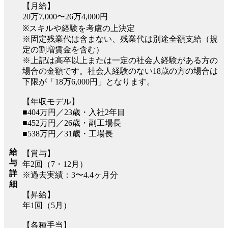
【月給】
20万7,000〜26万4,000円
※スキルや経験を考慮の上決定
※固定残業代は含まない、残業代は別途全額支給（規
定の割増賃金を含む）
※上記は高卒以上または一定の社会人経験がある方の
場合の金額です。社会人経験のない18歳の方の場合は
下限が「18万6,000円」となります。
【年収モデル】
■404万円／23歳・入社2年目
■452万円／26歳・副工場長
■538万円／31歳・工場長
給
【賞与】
与
年2回（7・12月）
詳
※過去実績：3〜4.4ヶ月分
細
【昇給】
年1回（5月）
【各種手当】