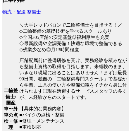
物流・配送
整備士
＼大手レッドバロンで二輪整備士を目指せる！／
◇二輪整備の基礎技術を学べるスクールあり
◇全国305店舗の安定基盤◎福利厚生も充実
◇最新設備や空調完備！快適な環境で整備できる
◇残業少なめ◎月13時間程度
店舗配属前に整備研修を受け、実務経験を積みなが
ら整備士資格の取得を目指します。未経験のまま、
いきなり現場に出ることはありません！まずは最長
90日間、独自の「二輪整備専門スクール」で基礎か
ら学習。工具の使い方や整備知識をイチから身に付
二輪整
けられます◎現在活躍するサービススタッフの多く
備士/
が、未経験からのスタートです。
国産
【具体的な業務内容】
車〜外
■バイクの点検・整備
車の点
■修理・メンテナンス
検・修
■車検対応
理