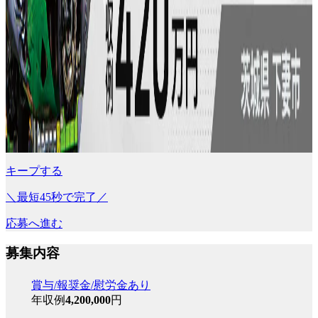
キープする
＼最短45秒で完了／
応募へ進む
募集内容
賞与/報奨金/慰労金あり
年収例
4,200,000
円