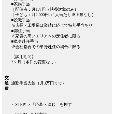
■家族手当
｜配偶者：月1万円（扶養対象のみ）
｜子ども：月2,000円（1人当たり※上限なし）
■役職手当
※店長・工場長は業績に応じて特別手当あり
■都住手当
※家賃の高いエリアへの定住者に限る
■単身赴任手当
※会社都合での単身赴任の場合に限る
【試用期間】
3ヶ月（条件の変更なし）
交
通勤手当支給（月3万円まで）
通
費
＜STEP1＞「応募へ進む」を押す