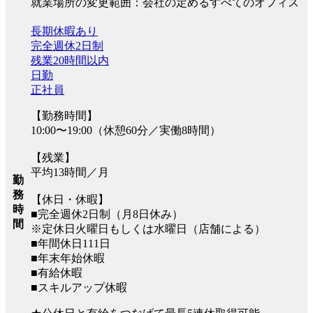
就業場所の変更範囲：会社の定めるすべてのオフィス
長期休暇あり
完全週休2日制
残業20時間以内
日勤
正社員
【勤務時間】
10:00〜19:00（休憩60分／実働8時間）
【残業】
平均13時間／月
勤
務
【休日・休暇】
時
■完全週休2日制（月8日休み）
間
※定休日火曜日もしくは水曜日（店舗による）
■年間休日111日
■年末年始休暇
■有給休暇
■スキルアップ休暇