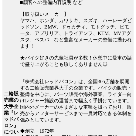
■顧客への整備内容説明 など
【取り扱いメーカー】
ヤマハ、ホンダ、カワサキ、スズキ、ハーレーダビ
ッドソン、BMW、ドゥカティ、モトグッチ、ビモ
ータ、アプリリア、トライアンフ、KTM、MVアグ
スタ、ベスパ…など豊富なメーカーの整備に携われ
ます！
★バイク好きの先輩社員が多数！休憩中に愛車の話
で盛り上がることも珍しくありません◎
『株式会社レッドバロン』は、全国305店舗を展開
する二輪販売業界大手の企業です。バイクの販売・
二輪販
整備を中心に、パーツ販売や海外事業、ライダー向
売業の
けレジャー施設の運営まで幅広く手掛けています。
大手企
国内外メーカーのさまざまな車種を扱っており、販
業『レ
売からアフターサービスまで一貫対応できる体制を
ッドバ
強みとしています。
ロン』
◆創立：1972年
につい