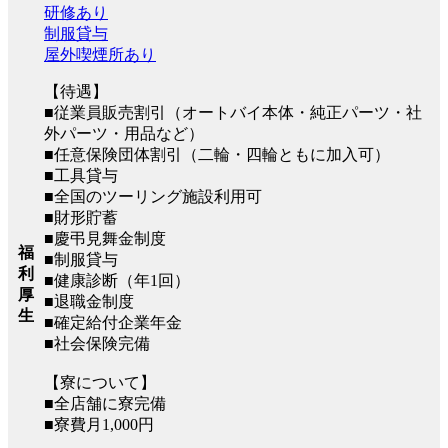
研修あり
制服貸与
屋外喫煙所あり
【待遇】
■従業員販売割引（オートバイ本体・純正パーツ・社
外パーツ・用品など）
■任意保険団体割引（二輪・四輪ともに加入可）
■工具貸与
■全国のツーリング施設利用可
■財形貯蓄
■慶弔見舞金制度
福
■制服貸与
利
■健康診断（年1回）
厚
■退職金制度
生
■確定給付企業年金
■社会保険完備
【寮について】
■全店舗に寮完備
■寮費月1,000円