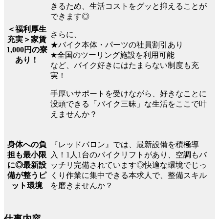
きるため、生活コストをグッと抑えることが
できます◎
＜福利厚生
さらに、
充実＞家賃
★バイク本体・パーツの社員割引あり
1,000円の寮
★全国のツーリング施設を利用可能
あり！
など、バイク好きにはたまらない制度も充
実！
手厚いサポートを受けながら、好きなことに
没頭できる「バイク三昧」な生活をここで叶
えませんか？
『レッドバロン』では、最新設備を積極導
身体への負
入！1人1台のバイクリフトがあり、空調もバ
担も最小限
ッチリ完備されています◎快適な環境でじっ
に◎最新設
くり作業に集中できる本求人で、整備スキル
備が整うピ
を磨きませんか？
ット環境
仕事内容