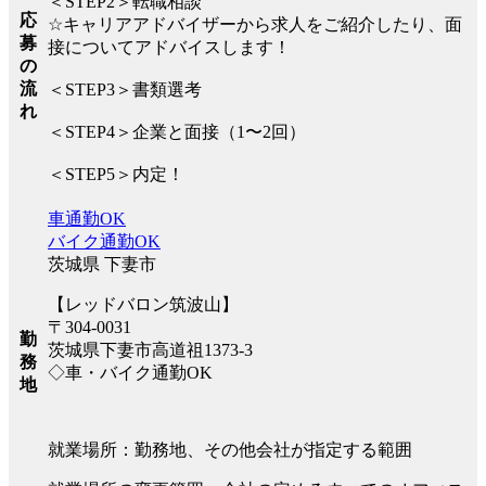
＜STEP2＞転職相談
応
☆キャリアアドバイザーから求人をご紹介したり、面
募
接についてアドバイスします！
の
流
＜STEP3＞書類選考
れ
＜STEP4＞企業と面接（1〜2回）
＜STEP5＞内定！
車通勤OK
バイク通勤OK
茨城県 下妻市
【レッドバロン筑波山】
〒304-0031
勤
茨城県下妻市高道祖1373-3
務
◇車・バイク通勤OK
地
就業場所：勤務地、その他会社が指定する範囲