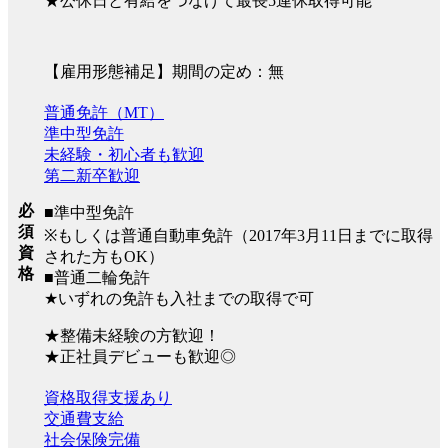
★公休日と有給をつなげて最長5連休取得可能
【雇用形態補足】期間の定め：無
普通免許（MT）
準中型免許
未経験・初心者も歓迎
第二新卒歓迎
必
■準中型免許
須
※もしくは普通自動車免許（2017年3月11日までに取得
資
された方もOK）
格
■普通二輪免許
★いずれの免許も入社までの取得で可
★整備未経験の方歓迎！
★正社員デビューも歓迎◎
資格取得支援あり
交通費支給
社会保険完備