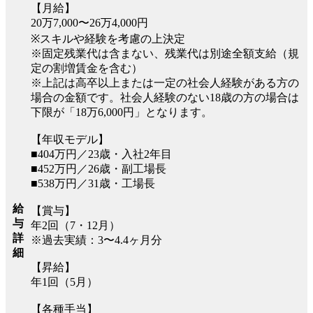
【月給】
20万7,000〜26万4,000円
※スキルや経験を考慮の上決定
※固定残業代は含まない、残業代は別途全額支給（規
定の割増賃金を含む）
※上記は高卒以上または一定の社会人経験がある方の
場合の金額です。社会人経験のない18歳の方の場合は
下限が「18万6,000円」となります。
【年収モデル】
■404万円／23歳・入社2年目
■452万円／26歳・副工場長
■538万円／31歳・工場長
給
【賞与】
与
年2回（7・12月）
詳
※過去実績：3〜4.4ヶ月分
細
【昇給】
年1回（5月）
【各種手当】