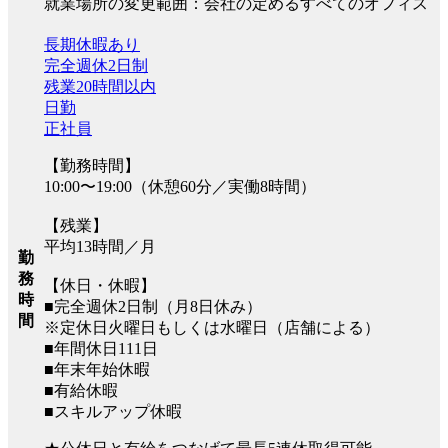
就業場所の変更範囲：会社の定めるすべてのオフィス
長期休暇あり
完全週休2日制
残業20時間以内
日勤
正社員
【勤務時間】
10:00〜19:00（休憩60分／実働8時間）
【残業】
平均13時間／月
勤
務
【休日・休暇】
時
■完全週休2日制（月8日休み）
間
※定休日火曜日もしくは水曜日（店舗による）
■年間休日111日
■年末年始休暇
■有給休暇
■スキルアップ休暇