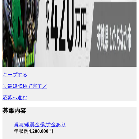
キープする
＼最短45秒で完了／
応募へ進む
募集内容
賞与/報奨金/慰労金あり
年収例
4,200,000
円