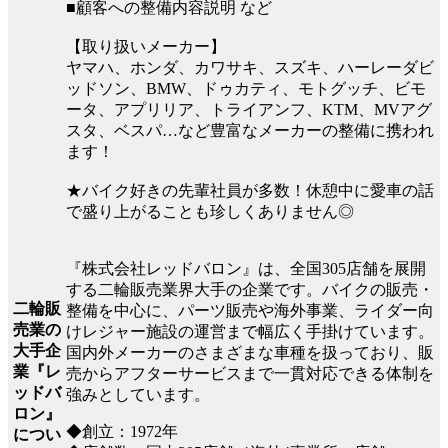
■顧客への整備内容説明 など
【取り扱いメーカー】
ヤマハ、ホンダ、カワサキ、スズキ、ハーレーダビ
ッドソン、BMW、ドゥカティ、モトグッチ、ビモ
ータ、アプリリア、トライアンフ、KTM、MVアグ
スタ、ベスパ…など豊富なメーカーの整備に携われ
ます！
★バイク好きの先輩社員が多数！休憩中に愛車の話
で盛り上がることも珍しくありません◎
『株式会社レッドバロン』は、全国305店舗を展開
する二輪販売業界大手の企業です。バイクの販売・
二輪販
整備を中心に、パーツ販売や海外事業、ライダー向
売業の
けレジャー施設の運営まで幅広く手掛けています。
大手企
国内外メーカーのさまざまな車種を扱っており、販
業『レ
売からアフターサービスまで一貫対応できる体制を
ッドバ
強みとしています。
ロン』
◆創立：1972年
につい