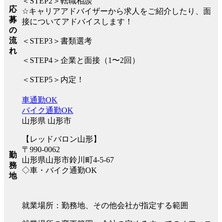
＜STEP2＞転職相談
応
☆キャリアアドバイザーから求人をご紹介したり、面
募
接についてアドバイスします！
の
流
＜STEP3＞書類選考
れ
＜STEP4＞企業と面接（1〜2回）
＜STEP5＞内定！
車通勤OK
バイク通勤OK
山形県 山形市
【レッドバロン山形】
〒990-0062
勤
山形県山形市鈴川町4-5-67
務
◇車・バイク通勤OK
地
就業場所：勤務地、その他会社が指定する範囲