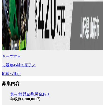
キープする
＼最短45秒で完了／
応募へ進む
募集内容
賞与/報奨金/慰労金あり
年収例
4,200,000
円