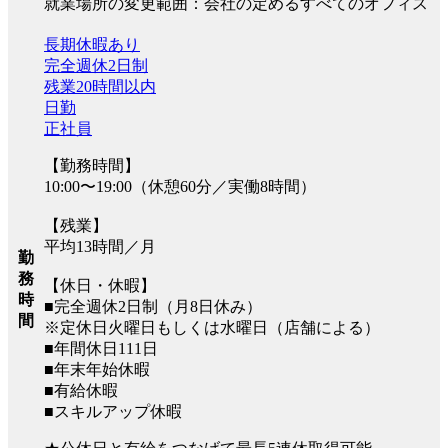
就業場所の変更範囲：会社の定めるすべてのオフィス
長期休暇あり
完全週休2日制
残業20時間以内
日勤
正社員
【勤務時間】
10:00〜19:00（休憩60分／実働8時間）
【残業】
平均13時間／月
勤
務
【休日・休暇】
時
■完全週休2日制（月8日休み）
間
※定休日火曜日もしくは水曜日（店舗による）
■年間休日111日
■年末年始休暇
■有給休暇
■スキルアップ休暇