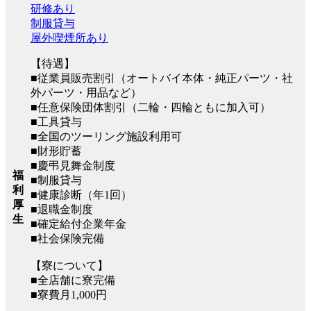
研修あり
制服貸与
屋外喫煙所あり
【待遇】
■従業員販売割引（オートバイ本体・純正パーツ・社
外パーツ・用品など）
■任意保険団体割引（二輪・四輪ともに加入可）
■工具貸与
■全国のツーリング施設利用可
■財形貯蓄
■慶弔見舞金制度
福
■制服貸与
利
■健康診断（年1回）
厚
■退職金制度
生
■確定給付企業年金
■社会保険完備
【寮について】
■全店舗に寮完備
■寮費月1,000円