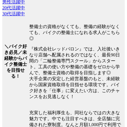
男性活躍中
20代活躍中
30代活躍中
整備士の資格がなくても、整備の経験がなく
ても、バイクの整備士になれる求人がこちら
◎
＼バイク好
『株式会社レッドバロン』では、入社後いき
き必見／未
なり店舗へ配属されるのではなく、最長90日
経験からバ
間の「二輪整備専門スクール」からスター
イク整備士
ト。工具の使い方や整備の基礎をゼロから学
を目指せ
んで、整備士資格の取得を目指します◎
る！
大手企業の安定した経営基盤のもと、未経験
から国家資格取得を目指せる環境です。バイ
ク好きを「仕事」に変えたい方は、このチャ
ンスをお見逃しなく！
充実した福利厚生も、同社ならではの大きな
魅力です。中でも注目すべきは、全店舗に完
備された寮制度。なんと月額1,000円で利用で