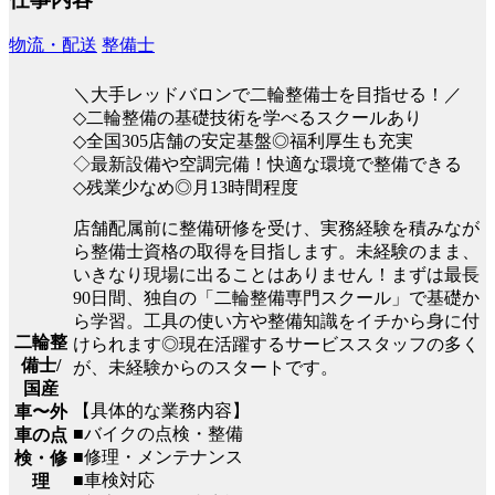
物流・配送
整備士
＼大手レッドバロンで二輪整備士を目指せる！／
◇二輪整備の基礎技術を学べるスクールあり
◇全国305店舗の安定基盤◎福利厚生も充実
◇最新設備や空調完備！快適な環境で整備できる
◇残業少なめ◎月13時間程度
店舗配属前に整備研修を受け、実務経験を積みなが
ら整備士資格の取得を目指します。未経験のまま、
いきなり現場に出ることはありません！まずは最長
90日間、独自の「二輪整備専門スクール」で基礎か
ら学習。工具の使い方や整備知識をイチから身に付
二輪整
けられます◎現在活躍するサービススタッフの多く
備士/
が、未経験からのスタートです。
国産
【具体的な業務内容】
車〜外
■バイクの点検・整備
車の点
■修理・メンテナンス
検・修
■車検対応
理