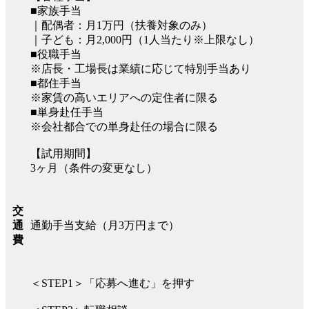
■家族手当
｜配偶者：月1万円（扶養対象のみ）
｜子ども：月2,000円（1人当たり※上限なし）
■役職手当
※店長・工場長は業績に応じて特別手当あり
■都住手当
※家賃の高いエリアへの定住者に限る
■単身赴任手当
※会社都合での単身赴任の場合に限る
【試用期間】
3ヶ月（条件の変更なし）
交
通勤手当支給（月3万円まで）
通
費
＜STEP1＞「応募へ進む」を押す