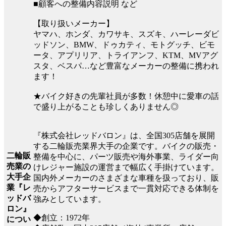
■顧客への整備内容説明 など
【取り扱いメーカー】
ヤマハ、ホンダ、カワサキ、スズキ、ハーレーダビ
ッドソン、BMW、ドゥカティ、モトグッチ、ビモ
ータ、アプリリア、トライアンフ、KTM、MVアグ
スタ、ベスパ…など豊富なメーカーの整備に携われ
ます！
★バイク好きの先輩社員が多数！休憩中に愛車の話
で盛り上がることも珍しくありません◎
『株式会社レッドバロン』は、全国305店舗を展開
する二輪販売業界大手の企業です。バイクの販売・
二輪販
整備を中心に、パーツ販売や海外事業、ライダー向
売業の
けレジャー施設の運営まで幅広く手掛けています。
大手企
国内外メーカーのさまざまな車種を扱っており、販
業『レ
売からアフターサービスまで一貫対応できる体制を
ッドバ
強みとしています。
ロン』
◆創立：1972年
につい