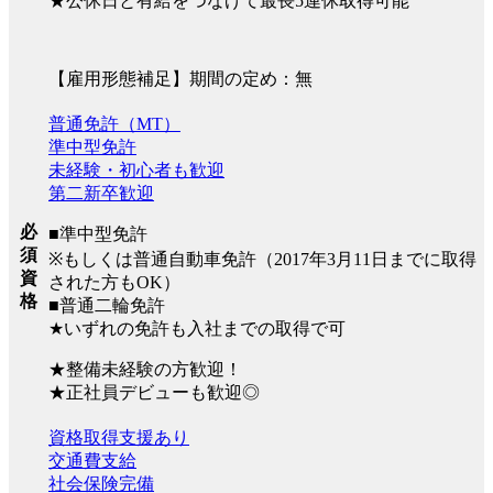
★公休日と有給をつなげて最長5連休取得可能
【雇用形態補足】期間の定め：無
普通免許（MT）
準中型免許
未経験・初心者も歓迎
第二新卒歓迎
必
■準中型免許
須
※もしくは普通自動車免許（2017年3月11日までに取得
資
された方もOK）
格
■普通二輪免許
★いずれの免許も入社までの取得で可
★整備未経験の方歓迎！
★正社員デビューも歓迎◎
資格取得支援あり
交通費支給
社会保険完備