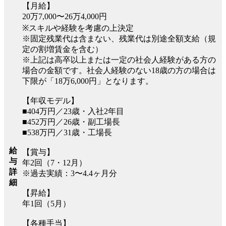
【月給】
20万7,000〜26万4,000円
※スキルや経験を考慮の上決定
※固定残業代は含まない、残業代は別途全額支給（規
定の割増賃金を含む）
※上記は高卒以上または一定の社会人経験がある方の
場合の金額です。社会人経験のない18歳の方の場合は
下限が「18万6,000円」となります。
【年収モデル】
■404万円／23歳・入社2年目
■452万円／26歳・副工場長
■538万円／31歳・工場長
給
【賞与】
与
年2回（7・12月）
詳
※過去実績：3〜4.4ヶ月分
細
【昇給】
年1回（5月）
【各種手当】