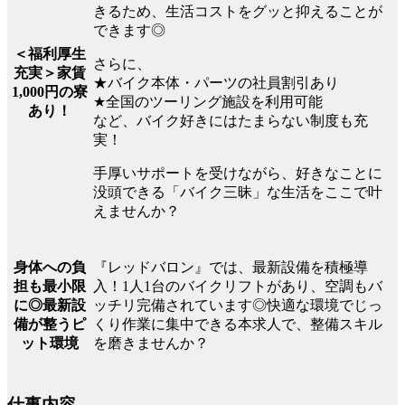
きるため、生活コストをグッと抑えることが
できます◎
＜福利厚生
さらに、
充実＞家賃
★バイク本体・パーツの社員割引あり
1,000円の寮
★全国のツーリング施設を利用可能
あり！
など、バイク好きにはたまらない制度も充
実！
手厚いサポートを受けながら、好きなことに
没頭できる「バイク三昧」な生活をここで叶
えませんか？
『レッドバロン』では、最新設備を積極導
身体への負
入！1人1台のバイクリフトがあり、空調もバ
担も最小限
ッチリ完備されています◎快適な環境でじっ
に◎最新設
くり作業に集中できる本求人で、整備スキル
備が整うピ
を磨きませんか？
ット環境
仕事内容