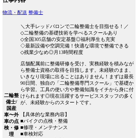
物流・配送
整備士
＼大手レッドバロンで二輪整備士を目指せる！／
◇二輪整備の基礎技術を学べるスクールあり
◇全国305店舗の安定基盤◎福利厚生も充実
◇最新設備や空調完備！快適な環境で整備できる
◇残業少なめ◎月13時間程度
店舗配属前に整備研修を受け、実務経験を積みなが
ら整備士資格の取得を目指します。未経験のまま、
いきなり現場に出ることはありません！まずは最長
90日間、独自の「二輪整備専門スクール」で基礎か
ら学習。工具の使い方や整備知識をイチから身に付
二輪整
けられます◎現在活躍するサービススタッフの多く
備士/
が、未経験からのスタートです。
国産
【具体的な業務内容】
車〜外
■バイクの点検・整備
車の点
■修理・メンテナンス
検・修
■車検対応
理