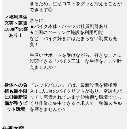
きるため、生活コストをグッと抑えることが
できます◎
＜福利厚生
さらに、
充実＞家賃
★バイク本体・パーツの社員割引あり
1,000円の寮
★全国のツーリング施設を利用可能
あり！
など、バイク好きにはたまらない制度も充
実！
手厚いサポートを受けながら、好きなことに
没頭できる「バイク三昧」な生活をここで叶
えませんか？
『レッドバロン』では、最新設備を積極導
身体への負
入！1人1台のバイクリフトがあり、空調もバ
担も最小限
ッチリ完備されています◎快適な環境でじっ
に◎最新設
くり作業に集中できる本求人で、整備スキル
備が整うピ
を磨きませんか？
ット環境
仕事内容