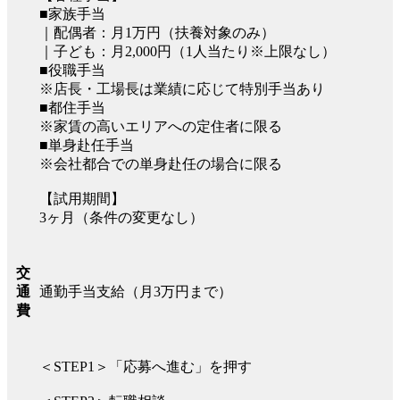
■家族手当
｜配偶者：月1万円（扶養対象のみ）
｜子ども：月2,000円（1人当たり※上限なし）
■役職手当
※店長・工場長は業績に応じて特別手当あり
■都住手当
※家賃の高いエリアへの定住者に限る
■単身赴任手当
※会社都合での単身赴任の場合に限る
【試用期間】
3ヶ月（条件の変更なし）
交
通勤手当支給（月3万円まで）
通
費
＜STEP1＞「応募へ進む」を押す