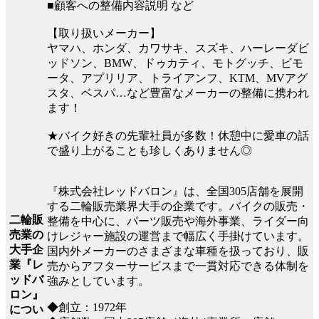
■顧客への整備内容説明 など
【取り扱いメーカー】
ヤマハ、ホンダ、カワサキ、スズキ、ハーレーダビ
ッドソン、BMW、ドゥカティ、モトグッチ、ビモ
ータ、アプリリア、トライアンフ、KTM、MVアグ
スタ、ベスパ…など豊富なメーカーの整備に携われ
ます！
★バイク好きの先輩社員が多数！休憩中に愛車の話
で盛り上がることも珍しくありません◎
『株式会社レッドバロン』は、全国305店舗を展開
する二輪販売業界大手の企業です。バイクの販売・
二輪販
整備を中心に、パーツ販売や海外事業、ライダー向
売業の
けレジャー施設の運営まで幅広く手掛けています。
大手企
国内外メーカーのさまざまな車種を扱っており、販
業『レ
売からアフターサービスまで一貫対応できる体制を
ッドバ
強みとしています。
ロン』
◆創立：1972年
につい