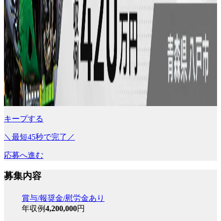
キープする
＼最短45秒で完了／
応募へ進む
募集内容
賞与/報奨金/慰労金あり
年収例
4,200,000
円