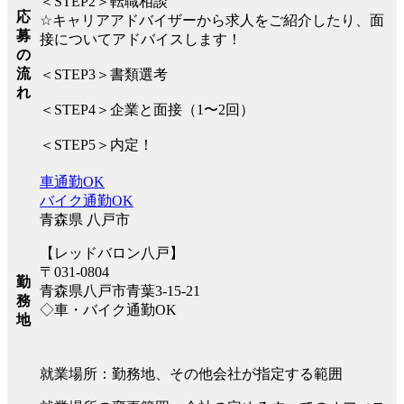
＜STEP2＞転職相談
応
☆キャリアアドバイザーから求人をご紹介したり、面
募
接についてアドバイスします！
の
流
＜STEP3＞書類選考
れ
＜STEP4＞企業と面接（1〜2回）
＜STEP5＞内定！
車通勤OK
バイク通勤OK
青森県 八戸市
【レッドバロン八戸】
〒031-0804
勤
青森県八戸市青葉3-15-21
務
◇車・バイク通勤OK
地
就業場所：勤務地、その他会社が指定する範囲