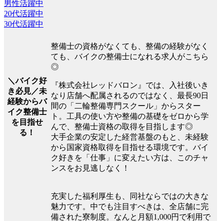
男性活躍中
20代活躍中
30代活躍中
整備士の資格がなくても、整備の経験がなく
ても、バイクの整備士になれる求人がこちら
◎
＼バイク好
『株式会社レッドバロン』では、入社後いき
き必見／未
なり店舗へ配属されるのではなく、最長90日
経験からバ
間の「二輪整備専門スクール」からスター
イク整備士
ト。工具の使い方や整備の基礎をゼロから学
を目指せ
んで、整備士資格の取得を目指します◎
る！
大手企業の安定した経営基盤のもと、未経験
から国家資格取得を目指せる環境です。バイ
ク好きを「仕事」に変えたい方は、このチャ
ンスをお見逃しなく！
充実した福利厚生も、同社ならではの大きな
魅力です。中でも注目すべきは、全店舗に完
備された寮制度。なんと月額1,000円で利用で