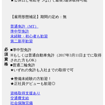
★公休日と有給をつなげて最長5連休取得可能
【雇用形態補足】期間の定め：無
普通免許（MT）
準中型免許
未経験・初心者も歓迎
第二新卒歓迎
必
■準中型免許
須
※もしくは普通自動車免許（2017年3月11日までに取得
資
された方もOK）
格
■普通二輪免許
★いずれの免許も入社までの取得で可
★整備未経験の方歓迎！
★正社員デビューも歓迎◎
資格取得支援あり
交通費支給
社会保険完備