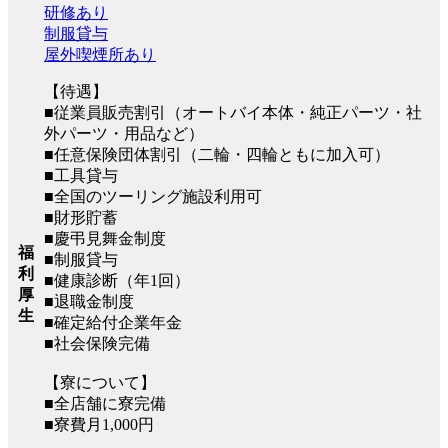
研修あり
制服貸与
屋外喫煙所あり
【待遇】
■従業員販売割引（オートバイ本体・純正パーツ・社
外パーツ・用品など）
■任意保険団体割引（二輪・四輪ともに加入可）
■工具貸与
■全国のツーリング施設利用可
■財形貯蓄
■慶弔見舞金制度
福
■制服貸与
利
■健康診断（年1回）
厚
■退職金制度
生
■確定給付企業年金
■社会保険完備
【寮について】
■全店舗に寮完備
■寮費月1,000円