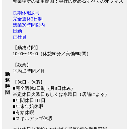
就業場所の変更範囲：会社の定めるすべてのオフィス
長期休暇あり
完全週休2日制
残業20時間以内
日勤
正社員
【勤務時間】
10:00〜19:00（休憩60分／実働8時間）
【残業】
平均13時間／月
勤
務
【休日・休暇】
時
■完全週休2日制（月8日休み）
間
※定休日火曜日もしくは水曜日（店舗による）
■年間休日111日
■年末年始休暇
■有給休暇
■スキルアップ休暇