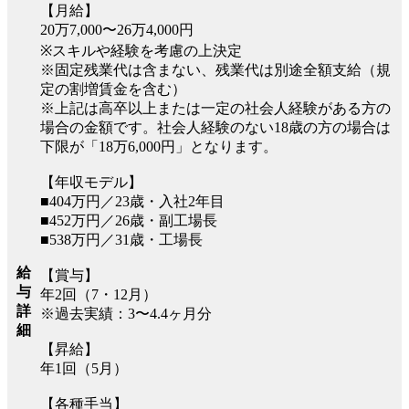
【月給】
20万7,000〜26万4,000円
※スキルや経験を考慮の上決定
※固定残業代は含まない、残業代は別途全額支給（規
定の割増賃金を含む）
※上記は高卒以上または一定の社会人経験がある方の
場合の金額です。社会人経験のない18歳の方の場合は
下限が「18万6,000円」となります。
【年収モデル】
■404万円／23歳・入社2年目
■452万円／26歳・副工場長
■538万円／31歳・工場長
給
【賞与】
与
年2回（7・12月）
詳
※過去実績：3〜4.4ヶ月分
細
【昇給】
年1回（5月）
【各種手当】