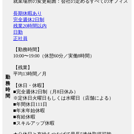
就業場所の変更範囲：会社の定めるすべてのオフィス
長期休暇あり
完全週休2日制
残業20時間以内
日勤
正社員
【勤務時間】
10:00〜19:00（休憩60分／実働8時間）
【残業】
平均13時間／月
勤
務
【休日・休暇】
時
■完全週休2日制（月8日休み）
間
※定休日火曜日もしくは水曜日（店舗による）
■年間休日111日
■年末年始休暇
■有給休暇
■スキルアップ休暇