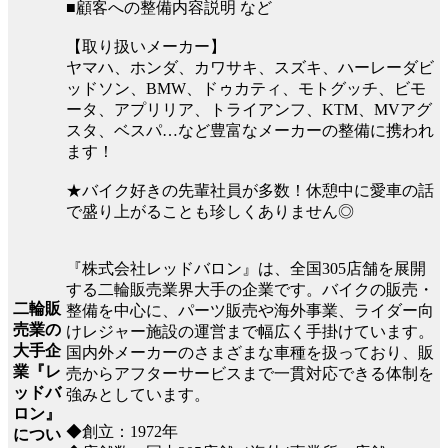
■顧客への整備内容説明 など
【取り扱いメーカー】
ヤマハ、ホンダ、カワサキ、スズキ、ハーレーダビ
ッドソン、BMW、ドゥカティ、モトグッチ、ビモ
ータ、アプリリア、トライアンフ、KTM、MVアグ
スタ、ベスパ…など豊富なメーカーの整備に携われ
ます！
★バイク好きの先輩社員が多数！休憩中に愛車の話
で盛り上がることも珍しくありません◎
『株式会社レッドバロン』は、全国305店舗を展開
する二輪販売業界大手の企業です。バイクの販売・
二輪販
整備を中心に、パーツ販売や海外事業、ライダー向
売業の
けレジャー施設の運営まで幅広く手掛けています。
大手企
国内外メーカーのさまざまな車種を扱っており、販
業『レ
売からアフターサービスまで一貫対応できる体制を
ッドバ
強みとしています。
ロン』
◆創立：1972年
につい