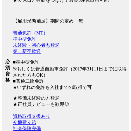
★公休日と有給をつなげて最長5連休取得可能
【雇用形態補足】期間の定め：無
普通免許（MT）
準中型免許
未経験・初心者も歓迎
第二新卒歓迎
必
■準中型免許
須
※もしくは普通自動車免許（2017年3月11日までに取得
資
された方もOK）
格
■普通二輪免許
★いずれの免許も入社までの取得で可
★整備未経験の方歓迎！
★正社員デビューも歓迎◎
資格取得支援あり
交通費支給
社会保険完備