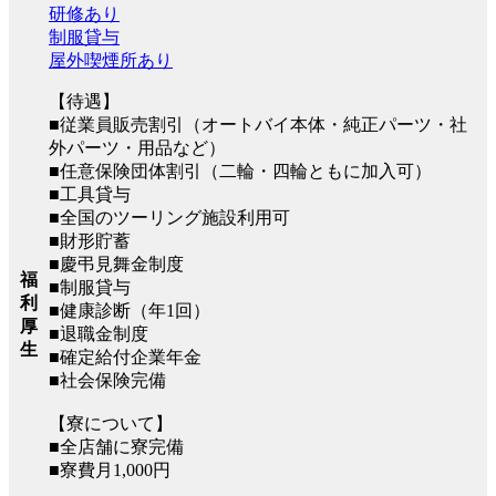
研修あり
制服貸与
屋外喫煙所あり
【待遇】
■従業員販売割引（オートバイ本体・純正パーツ・社
外パーツ・用品など）
■任意保険団体割引（二輪・四輪ともに加入可）
■工具貸与
■全国のツーリング施設利用可
■財形貯蓄
■慶弔見舞金制度
福
■制服貸与
利
■健康診断（年1回）
厚
■退職金制度
生
■確定給付企業年金
■社会保険完備
【寮について】
■全店舗に寮完備
■寮費月1,000円