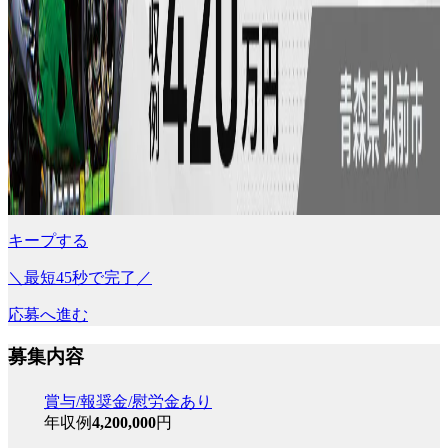
キープする
＼最短45秒で完了／
応募へ進む
募集内容
賞与/報奨金/慰労金あり
年収例
4,200,000
円