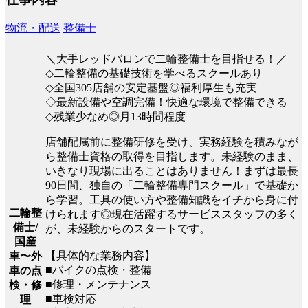
物流・配送
整備士
＼大手レッドバロンで二輪整備士を目指せる！／
◇二輪整備の基礎技術を学べるスクールあり
◇全国305店舗の安定基盤◎福利厚生も充実
◇最新設備や空調完備！快適な環境で整備できる
◇残業少なめ◎月13時間程度
店舗配属前に整備研修を受け、実務経験を積みなが
ら整備士資格の取得を目指します。未経験のまま、
いきなり現場に出ることはありません！まずは最長
90日間、独自の「二輪整備専門スクール」で基礎か
ら学習。工具の使い方や整備知識をイチから身に付
二輪整
けられます◎現在活躍するサービススタッフの多く
備士/
が、未経験からのスタートです。
国産
【具体的な業務内容】
車〜外
■バイクの点検・整備
車の点
■修理・メンテナンス
検・修
■車検対応
理