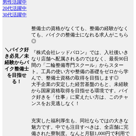
男性活躍中
20代活躍中
30代活躍中
整備士の資格がなくても、整備の経験がなく
ても、バイクの整備士になれる求人がこちら
◎
＼バイク好
『株式会社レッドバロン』では、入社後いき
き必見／未
なり店舗へ配属されるのではなく、最長90日
経験からバ
間の「二輪整備専門スクール」からスター
イク整備士
ト。工具の使い方や整備の基礎をゼロから学
を目指せ
んで、整備士資格の取得を目指します◎
る！
大手企業の安定した経営基盤のもと、未経験
から国家資格取得を目指せる環境です。バイ
ク好きを「仕事」に変えたい方は、このチャ
ンスをお見逃しなく！
充実した福利厚生も、同社ならではの大きな
魅力です。中でも注目すべきは、全店舗に完
備された寮制度。なんと月額1,000円で利用で