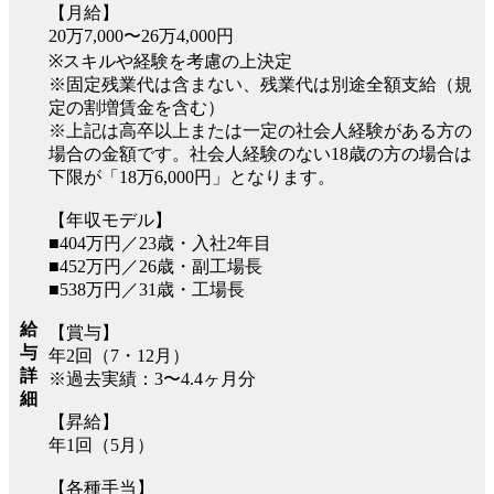
【月給】
20万7,000〜26万4,000円
※スキルや経験を考慮の上決定
※固定残業代は含まない、残業代は別途全額支給（規
定の割増賃金を含む）
※上記は高卒以上または一定の社会人経験がある方の
場合の金額です。社会人経験のない18歳の方の場合は
下限が「18万6,000円」となります。
【年収モデル】
■404万円／23歳・入社2年目
■452万円／26歳・副工場長
■538万円／31歳・工場長
給
【賞与】
与
年2回（7・12月）
詳
※過去実績：3〜4.4ヶ月分
細
【昇給】
年1回（5月）
【各種手当】