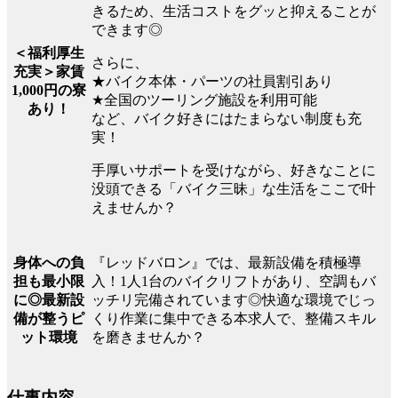
きるため、生活コストをグッと抑えることが
できます◎
＜福利厚生
さらに、
充実＞家賃
★バイク本体・パーツの社員割引あり
1,000円の寮
★全国のツーリング施設を利用可能
あり！
など、バイク好きにはたまらない制度も充
実！
手厚いサポートを受けながら、好きなことに
没頭できる「バイク三昧」な生活をここで叶
えませんか？
『レッドバロン』では、最新設備を積極導
身体への負
入！1人1台のバイクリフトがあり、空調もバ
担も最小限
ッチリ完備されています◎快適な環境でじっ
に◎最新設
くり作業に集中できる本求人で、整備スキル
備が整うピ
を磨きませんか？
ット環境
仕事内容