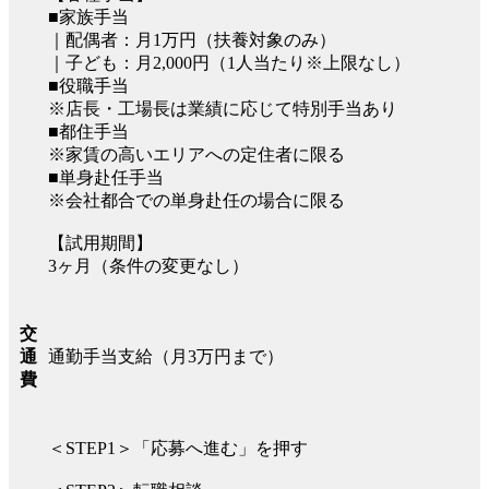
■家族手当
｜配偶者：月1万円（扶養対象のみ）
｜子ども：月2,000円（1人当たり※上限なし）
■役職手当
※店長・工場長は業績に応じて特別手当あり
■都住手当
※家賃の高いエリアへの定住者に限る
■単身赴任手当
※会社都合での単身赴任の場合に限る
【試用期間】
3ヶ月（条件の変更なし）
交
通勤手当支給（月3万円まで）
通
費
＜STEP1＞「応募へ進む」を押す