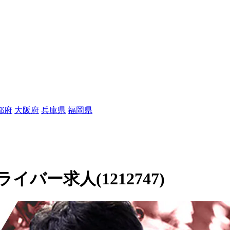
都府
大阪府
兵庫県
福岡県
バー求人(1212747)