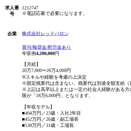
求人番
1212747
※電話応募で必要になります。
号
株式会社レッドバロン
企業
賞与/報奨金/慰労金あり
年収例
4,200,000
円
【月給】
20万7,000〜26万4,000円
※スキルや経験を考慮の上決定
※固定残業代は含まない、残業代は別途全額支給（
※上記は高卒以上または一定の社会人経験がある方
限が「18万6,000円」となります。
【年収モデル】
■404万円／23歳・入社2年目
■452万円／26歳・副工場長
■538万円／31歳・工場長