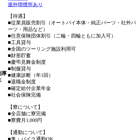
屋外喫煙所あり
【待遇】
■従業員販売割引（オートバイ本体・純正パーツ・社外パ
ーツ・用品など）
■任意保険団体割引（二輪・四輪ともに加入可）
■工具貸与
■全国のツーリング施設利用可
■財形貯蓄
■慶弔見舞金制度
■制服貸与
利厚
■健康診断（年1回）
生
■退職金制度
■確定給付企業年金
■社会保険完備
【寮について】
■全店舗に寮完備
■寮費月1,000円
【通勤について】
■車・バイク通勤OK