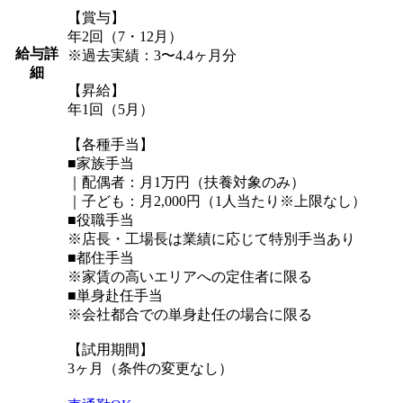
【賞与】
年2回（7・12月）
給与詳
※過去実績：3〜4.4ヶ月分
細
【昇給】
年1回（5月）
【各種手当】
■家族手当
｜配偶者：月1万円（扶養対象のみ）
｜子ども：月2,000円（1人当たり※上限なし）
■役職手当
※店長・工場長は業績に応じて特別手当あり
■都住手当
※家賃の高いエリアへの定住者に限る
■単身赴任手当
※会社都合での単身赴任の場合に限る
【試用期間】
3ヶ月（条件の変更なし）