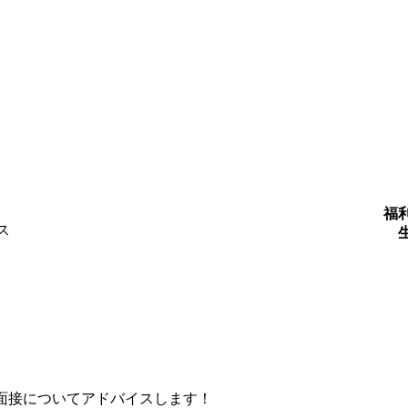
福
ス
面接についてアドバイスします！