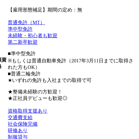
【雇用形態補足】期間の定め：無
普通免許（MT）
準中型免許
未経験・初心者も歓迎
第二新卒歓迎
■準中型免許
須資
※もしくは普通自動車免許（2017年3月11日までに取得さ
格
れた方もOK）
■普通二輪免許
★いずれの免許も入社までの取得で可
★整備未経験の方歓迎！
★正社員デビューも歓迎◎
資格取得支援あり
交通費支給
社会保険完備
研修あり
制服貸与