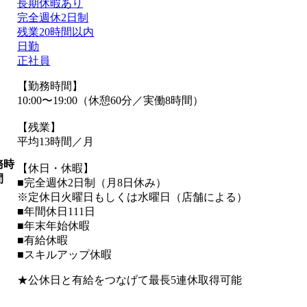
長期休暇あり
完全週休2日制
残業20時間以内
日勤
正社員
【勤務時間】
10:00〜19:00（休憩60分／実働8時間）
【残業】
平均13時間／月
務時
【休日・休暇】
間
■完全週休2日制（月8日休み）
※定休日火曜日もしくは水曜日（店舗による）
■年間休日111日
■年末年始休暇
■有給休暇
■スキルアップ休暇
★公休日と有給をつなげて最長5連休取得可能