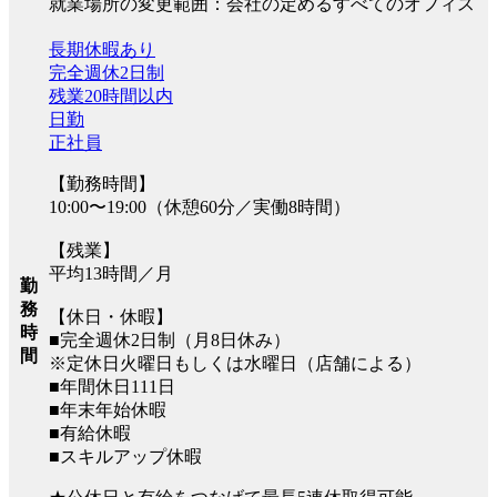
就業場所の変更範囲：会社の定めるすべてのオフィス
長期休暇あり
完全週休2日制
残業20時間以内
日勤
正社員
【勤務時間】
10:00〜19:00（休憩60分／実働8時間）
【残業】
平均13時間／月
勤
務
【休日・休暇】
時
■完全週休2日制（月8日休み）
間
※定休日火曜日もしくは水曜日（店舗による）
■年間休日111日
■年末年始休暇
■有給休暇
■スキルアップ休暇