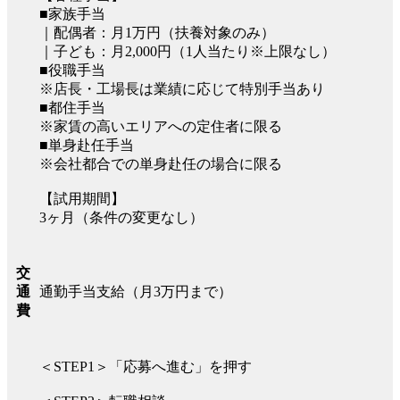
■家族手当
｜配偶者：月1万円（扶養対象のみ）
｜子ども：月2,000円（1人当たり※上限なし）
■役職手当
※店長・工場長は業績に応じて特別手当あり
■都住手当
※家賃の高いエリアへの定住者に限る
■単身赴任手当
※会社都合での単身赴任の場合に限る
【試用期間】
3ヶ月（条件の変更なし）
交
通勤手当支給（月3万円まで）
通
費
＜STEP1＞「応募へ進む」を押す