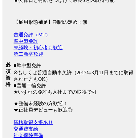
★公休日と有給をつなげて最長5連休取得可能
【雇用形態補足】期間の定め：無
普通免許（MT）
準中型免許
未経験・初心者も歓迎
第二新卒歓迎
必
■準中型免許
須
※もしくは普通自動車免許（2017年3月11日までに取得
資
された方もOK）
格
■普通二輪免許
★いずれの免許も入社までの取得で可
★整備未経験の方歓迎！
★正社員デビューも歓迎◎
資格取得支援あり
交通費支給
社会保険完備