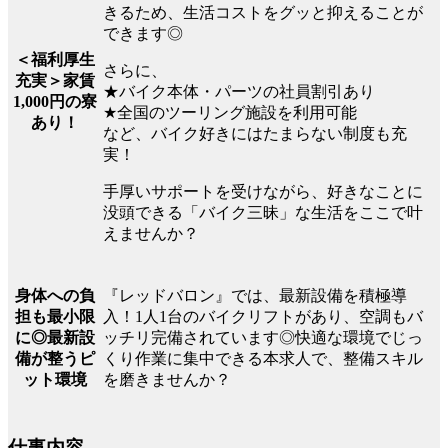
きるため、生活コストをグッと抑えることが
できます◎
＜福利厚生
さらに、
充実＞家賃
★バイク本体・パーツの社員割引あり
1,000円の寮
★全国のツーリング施設を利用可能
あり！
など、バイク好きにはたまらない制度も充
実！
手厚いサポートを受けながら、好きなことに
没頭できる「バイク三昧」な生活をここで叶
えませんか？
『レッドバロン』では、最新設備を積極導
身体への負
入！1人1台のバイクリフトがあり、空調もバ
担も最小限
ッチリ完備されています◎快適な環境でじっ
に◎最新設
くり作業に集中できる本求人で、整備スキル
備が整うピ
を磨きませんか？
ット環境
仕事内容