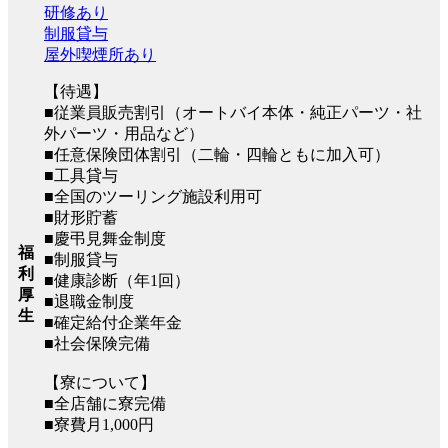
研修あり
制服貸与
屋外喫煙所あり
【待遇】
■従業員販売割引（オートバイ本体・純正パーツ・社
外パーツ・用品など）
■任意保険団体割引（二輪・四輪ともに加入可）
■工具貸与
■全国のツーリング施設利用可
■財形貯蓄
■慶弔見舞金制度
福
■制服貸与
利
■健康診断（年1回）
厚
■退職金制度
生
■確定給付企業年金
■社会保険完備
【寮について】
■全店舗に寮完備
■寮費月1,000円