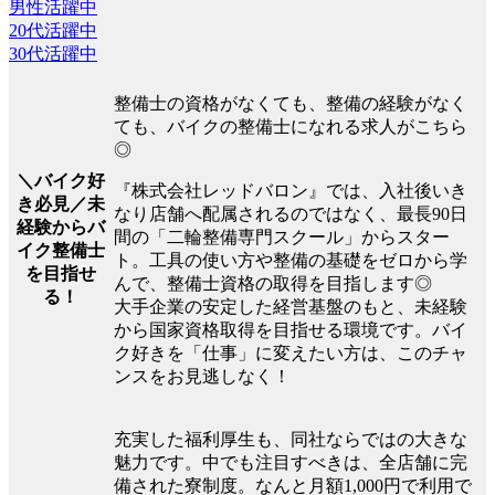
男性活躍中
20代活躍中
30代活躍中
整備士の資格がなくても、整備の経験がなく
ても、バイクの整備士になれる求人がこちら
◎
＼バイク好
『株式会社レッドバロン』では、入社後いき
き必見／未
なり店舗へ配属されるのではなく、最長90日
経験からバ
間の「二輪整備専門スクール」からスター
イク整備士
ト。工具の使い方や整備の基礎をゼロから学
を目指せ
んで、整備士資格の取得を目指します◎
る！
大手企業の安定した経営基盤のもと、未経験
から国家資格取得を目指せる環境です。バイ
ク好きを「仕事」に変えたい方は、このチャ
ンスをお見逃しなく！
充実した福利厚生も、同社ならではの大きな
魅力です。中でも注目すべきは、全店舗に完
備された寮制度。なんと月額1,000円で利用で