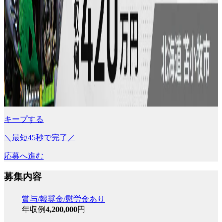
キープする
＼最短45秒で完了／
応募へ進む
募集内容
賞与/報奨金/慰労金あり
年収例
4,200,000
円