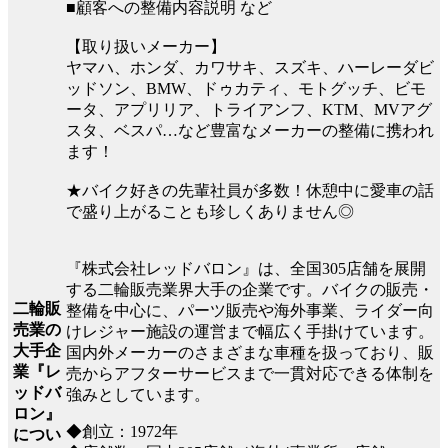
■顧客への整備内容説明 など
【取り扱いメーカー】
ヤマハ、ホンダ、カワサキ、スズキ、ハーレーダビ
ッドソン、BMW、ドゥカティ、モトグッチ、ビモ
ータ、アプリリア、トライアンフ、KTM、MVアグ
スタ、ベスパ…など豊富なメーカーの整備に携われ
ます！
★バイク好きの先輩社員が多数！休憩中に愛車の話
で盛り上がることも珍しくありません◎
『株式会社レッドバロン』は、全国305店舗を展開
する二輪販売業界大手の企業です。バイクの販売・
二輪販
整備を中心に、パーツ販売や海外事業、ライダー向
売業の
けレジャー施設の運営まで幅広く手掛けています。
大手企
国内外メーカーのさまざまな車種を扱っており、販
業『レ
売からアフターサービスまで一貫対応できる体制を
ッドバ
強みとしています。
ロン』
◆創立：1972年
につい