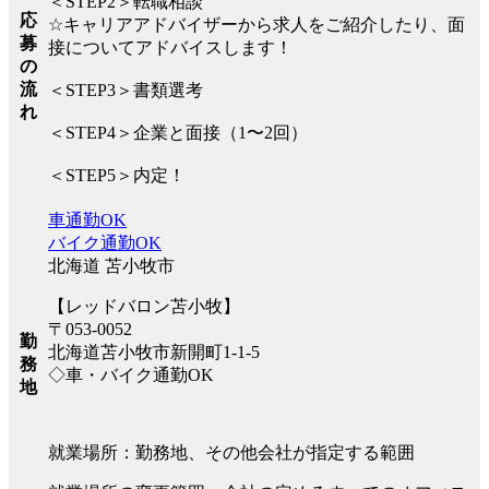
＜STEP2＞転職相談
応
☆キャリアアドバイザーから求人をご紹介したり、面
募
接についてアドバイスします！
の
流
＜STEP3＞書類選考
れ
＜STEP4＞企業と面接（1〜2回）
＜STEP5＞内定！
車通勤OK
バイク通勤OK
北海道 苫小牧市
【レッドバロン苫小牧】
〒053-0052
勤
北海道苫小牧市新開町1-1-5
務
◇車・バイク通勤OK
地
就業場所：勤務地、その他会社が指定する範囲