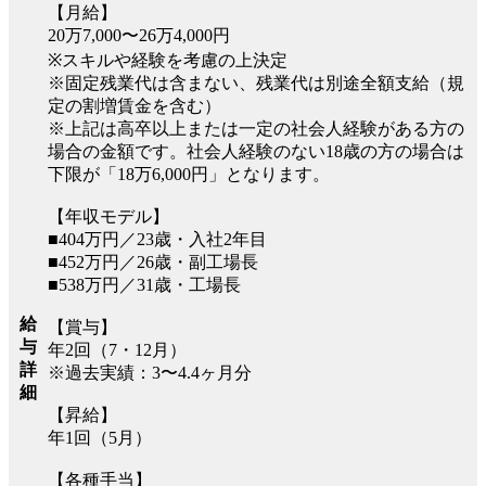
【月給】
20万7,000〜26万4,000円
※スキルや経験を考慮の上決定
※固定残業代は含まない、残業代は別途全額支給（規
定の割増賃金を含む）
※上記は高卒以上または一定の社会人経験がある方の
場合の金額です。社会人経験のない18歳の方の場合は
下限が「18万6,000円」となります。
【年収モデル】
■404万円／23歳・入社2年目
■452万円／26歳・副工場長
■538万円／31歳・工場長
給
【賞与】
与
年2回（7・12月）
詳
※過去実績：3〜4.4ヶ月分
細
【昇給】
年1回（5月）
【各種手当】