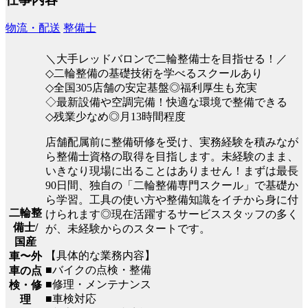
物流・配送
整備士
＼大手レッドバロンで二輪整備士を目指せる！／
◇二輪整備の基礎技術を学べるスクールあり
◇全国305店舗の安定基盤◎福利厚生も充実
◇最新設備や空調完備！快適な環境で整備できる
◇残業少なめ◎月13時間程度
店舗配属前に整備研修を受け、実務経験を積みなが
ら整備士資格の取得を目指します。未経験のまま、
いきなり現場に出ることはありません！まずは最長
90日間、独自の「二輪整備専門スクール」で基礎か
ら学習。工具の使い方や整備知識をイチから身に付
二輪整
けられます◎現在活躍するサービススタッフの多く
備士/
が、未経験からのスタートです。
国産
【具体的な業務内容】
車〜外
■バイクの点検・整備
車の点
■修理・メンテナンス
検・修
■車検対応
理