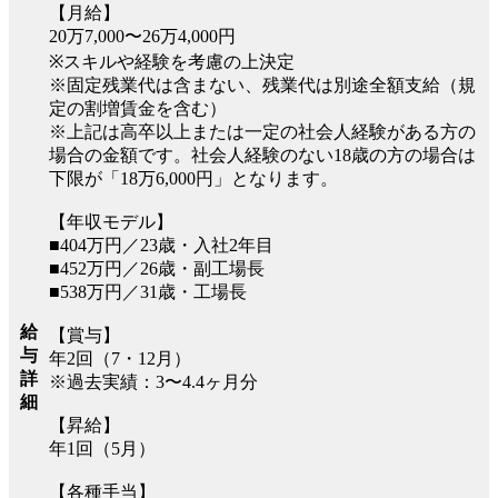
【月給】
20万7,000〜26万4,000円
※スキルや経験を考慮の上決定
※固定残業代は含まない、残業代は別途全額支給（規
定の割増賃金を含む）
※上記は高卒以上または一定の社会人経験がある方の
場合の金額です。社会人経験のない18歳の方の場合は
下限が「18万6,000円」となります。
【年収モデル】
■404万円／23歳・入社2年目
■452万円／26歳・副工場長
■538万円／31歳・工場長
給
【賞与】
与
年2回（7・12月）
詳
※過去実績：3〜4.4ヶ月分
細
【昇給】
年1回（5月）
【各種手当】