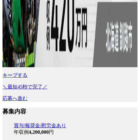
キープする
＼最短45秒で完了／
応募へ進む
募集内容
賞与/報奨金/慰労金あり
年収例
4,200,000
円