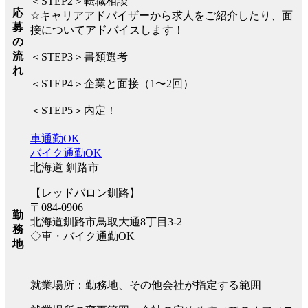
＜STEP2＞転職相談
応
☆キャリアアドバイザーから求人をご紹介したり、面
募
接についてアドバイスします！
の
流
＜STEP3＞書類選考
れ
＜STEP4＞企業と面接（1〜2回）
＜STEP5＞内定！
車通勤OK
バイク通勤OK
北海道 釧路市
【レッドバロン釧路】
〒084-0906
勤
北海道釧路市鳥取大通8丁目3-2
務
◇車・バイク通勤OK
地
就業場所：勤務地、その他会社が指定する範囲