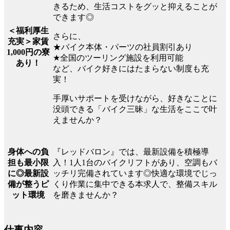
きるため、生活コストをグッと抑えることが
できます◎
＜福利厚生
さらに、
充実＞家賃
★バイク本体・パーツの社員割引あり
1,000円の寮
★全国のツーリング施設を利用可能
あり！
など、バイク好きにはたまらない制度も充
実！
手厚いサポートを受けながら、好きなことに
没頭できる「バイク三昧」な生活をここで叶
えませんか？
『レッドバロン』では、最新設備を積極導
身体への負
入！1人1台のバイクリフトがあり、空調もバ
担も最小限
ッチリ完備されています◎快適な環境でじっ
に◎最新設
くり作業に集中できる本求人で、整備スキル
備が整うピ
を磨きませんか？
ット環境
仕事内容