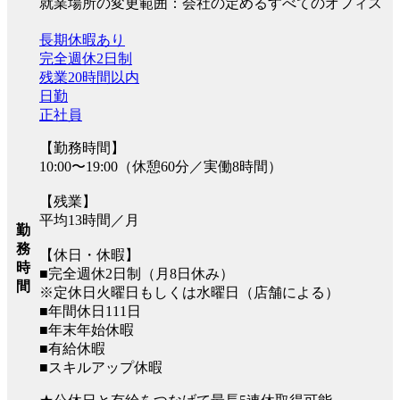
就業場所の変更範囲：会社の定めるすべてのオフィス
長期休暇あり
完全週休2日制
残業20時間以内
日勤
正社員
【勤務時間】
10:00〜19:00（休憩60分／実働8時間）
【残業】
平均13時間／月
勤
務
【休日・休暇】
時
■完全週休2日制（月8日休み）
間
※定休日火曜日もしくは水曜日（店舗による）
■年間休日111日
■年末年始休暇
■有給休暇
■スキルアップ休暇