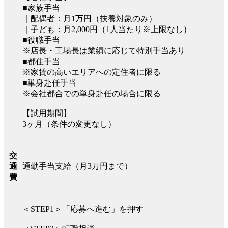
■家族手当
｜配偶者：月1万円（扶養対象のみ）
｜子ども：月2,000円（1人当たり※上限なし）
■役職手当
※店長・工場長は業績に応じて特別手当あり
■都住手当
※家賃の高いエリアへの定住者に限る
■単身赴任手当
※会社都合での単身赴任の場合に限る
【試用期間】
3ヶ月（条件の変更なし）
交
通勤手当支給（月3万円まで）
通
費
＜STEP1＞「応募へ進む」を押す