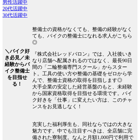
男性活躍中
20代活躍中
30代活躍中
整備士の資格がなくても、整備の経験がなく
ても、バイクの整備士になれる求人がこちら
◎
＼バイク好
『株式会社レッドバロン』では、入社後いき
き必見／未
なり店舗へ配属されるのではなく、最長90日
経験からバ
間の「二輪整備専門スクール」からスター
イク整備士
ト。工具の使い方や整備の基礎をゼロから学
を目指せ
んで、整備士資格の取得を目指します◎
る！
大手企業の安定した経営基盤のもと、未経験
から国家資格取得を目指せる環境です。バイ
ク好きを「仕事」に変えたい方は、このチャ
ンスをお見逃しなく！
充実した福利厚生も、同社ならではの大きな
魅力です。中でも注目すべきは、全店舗に完
備された寮制度。なんと月額1,000円で利用で