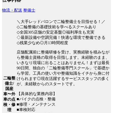
物流・配送
整備士
＼大手レッドバロンで二輪整備士を目指せる！／
◇二輪整備の基礎技術を学べるスクールあり
◇全国305店舗の安定基盤◎福利厚生も充実
◇最新設備や空調完備！快適な環境で整備できる
◇残業少なめ◎月13時間程度
店舗配属前に整備研修を受け、実務経験を積みなが
ら整備士資格の取得を目指します。未経験のまま、
いきなり現場に出ることはありません！まずは最長
90日間、独自の「二輪整備専門スクール」で基礎か
ら学習。工具の使い方や整備知識をイチから身に付
二輪整
けられます◎現在活躍するサービススタッフの多く
備士/
が、未経験からのスタートです。
国産
【具体的な業務内容】
車〜外
■バイクの点検・整備
車の点
■修理・メンテナンス
検・修
■車検対応
理