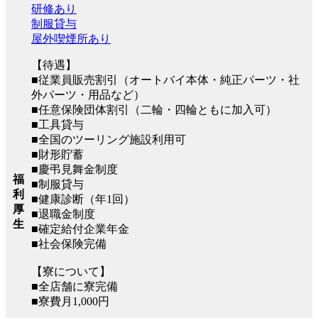
研修あり
制服貸与
屋外喫煙所あり
【待遇】
■従業員販売割引（オートバイ本体・純正パーツ・社
外パーツ・用品など）
■任意保険団体割引（二輪・四輪ともに加入可）
■工具貸与
■全国のツーリング施設利用可
■財形貯蓄
■慶弔見舞金制度
福
■制服貸与
利
■健康診断（年1回）
厚
■退職金制度
生
■確定給付企業年金
■社会保険完備
【寮について】
■全店舗に寮完備
■寮費月1,000円