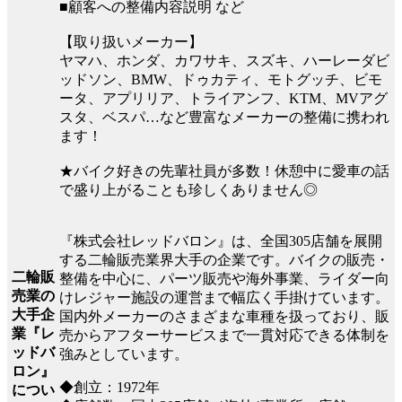
■顧客への整備内容説明 など
【取り扱いメーカー】
ヤマハ、ホンダ、カワサキ、スズキ、ハーレーダビ
ッドソン、BMW、ドゥカティ、モトグッチ、ビモ
ータ、アプリリア、トライアンフ、KTM、MVアグ
スタ、ベスパ…など豊富なメーカーの整備に携われ
ます！
★バイク好きの先輩社員が多数！休憩中に愛車の話
で盛り上がることも珍しくありません◎
『株式会社レッドバロン』は、全国305店舗を展開
する二輪販売業界大手の企業です。バイクの販売・
二輪販
整備を中心に、パーツ販売や海外事業、ライダー向
売業の
けレジャー施設の運営まで幅広く手掛けています。
大手企
国内外メーカーのさまざまな車種を扱っており、販
業『レ
売からアフターサービスまで一貫対応できる体制を
ッドバ
強みとしています。
ロン』
◆創立：1972年
につい