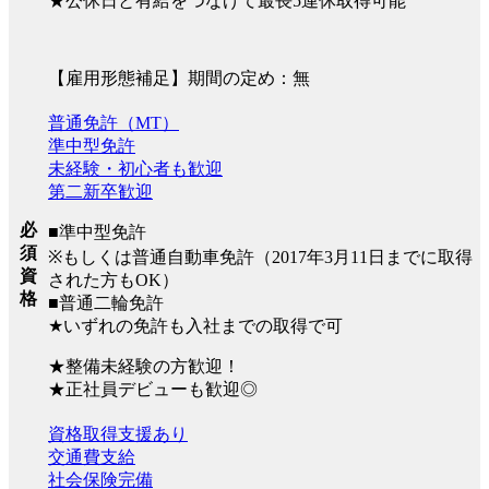
★公休日と有給をつなげて最長5連休取得可能
【雇用形態補足】期間の定め：無
普通免許（MT）
準中型免許
未経験・初心者も歓迎
第二新卒歓迎
必
■準中型免許
須
※もしくは普通自動車免許（2017年3月11日までに取得
資
された方もOK）
格
■普通二輪免許
★いずれの免許も入社までの取得で可
★整備未経験の方歓迎！
★正社員デビューも歓迎◎
資格取得支援あり
交通費支給
社会保険完備