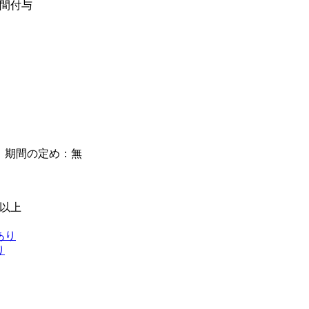
日間付与
】期間の定め：無
級以上
あり
り