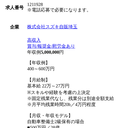
1211928
求人番号
※電話応募で必要になります。
株式会社スズキ自販埼玉
企業
高収入
賞与/報奨金/慰労金あり
年収例
5,000,000
円
【年収例】
400～600万円
【月給制】
基本給 22万～27万円
※スキルや経験を考慮の上決定
※固定残業代なし、残業分は別途全額支給
※月平均残業時間20h／4万円程度
【月収・年収モデル】
自動車整備士2級保有の場合
■500万円／28歳