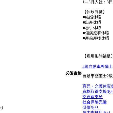
1～3月入社：3
【休暇制度】
■結婚休暇
■出産休暇
■忌引休暇
■傷病療養休暇
■産前産後休暇
【雇用形態補足
2級自動車整備士
必須資格
自動車整備士2
育児・介護休暇
資格取得支援あ
交通費支給
社会保険完備
研修あり
り
屋内喫煙所あり