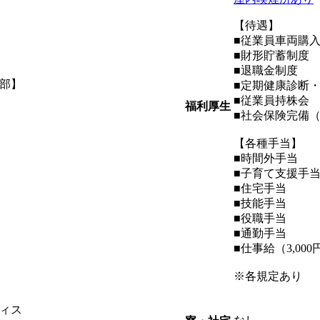
【待遇】
■従業員車両購
■財形貯蓄制度
■退職金制度
部】
■定期健康診断
■従業員持株会
福利厚生
■社会保険完備
【各種手当】
■時間外手当
■子育て支援手
■住宅手当
■技能手当
■役職手当
■通勤手当
■仕事給（3,00
※各規定あり
ィス