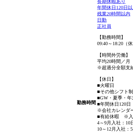
長期休暇あり
年間休日120日
残業20時間以内
日勤
正社員
【勤務時間】
09:40～18:20
【時間外労働】
平均20時間／月
※超過分全額支
【休日】
■火曜日
■その他シフト
■GW・夏季・
勤務時間
■年間休日120
※会社カレンダ
■有給休暇 ※
4～9月入社：1
10～12月入社：