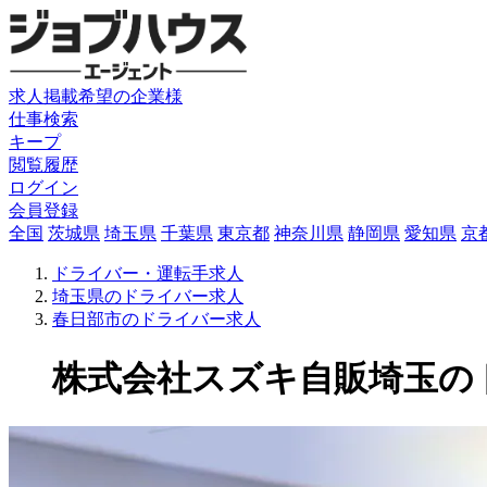
求人掲載希望の企業様
仕事検索
キープ
閲覧履歴
ログイン
会員登録
全国
茨城県
埼玉県
千葉県
東京都
神奈川県
静岡県
愛知県
京
ドライバー・運転手求人
埼玉県のドライバー求人
春日部市のドライバー求人
株式会社スズキ自販埼玉のドラ