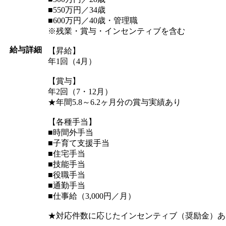
■550万円／34歳
■600万円／40歳・管理職
※残業・賞与・インセンティブを含む
給与詳細
【昇給】
年1回（4月）
【賞与】
年2回（7・12月）
★年間5.8～6.2ヶ月分の賞与実績あり
【各種手当】
■時間外手当
■子育て支援手当
■住宅手当
■技能手当
■役職手当
■通勤手当
■仕事給（3,000円／月）
★対応件数に応じたインセンティブ（奨励金）あ