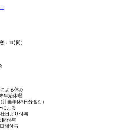
以上
（休憩：1時間）
給
制による休み
年末年始休暇
日（計画年休5日分含む）
ーによる
入社日より付与
0日間付与
5日間付与