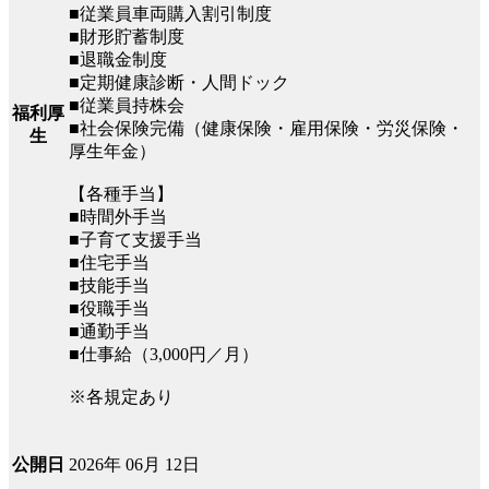
■従業員車両購入割引制度
■財形貯蓄制度
■退職金制度
■定期健康診断・人間ドック
■従業員持株会
福利厚
■社会保険完備（健康保険・雇用保険・労災保険・
生
厚生年金）
【各種手当】
■時間外手当
■子育て支援手当
■住宅手当
■技能手当
■役職手当
■通勤手当
■仕事給（3,000円／月）
※各規定あり
2026年 06月 12日
公開日