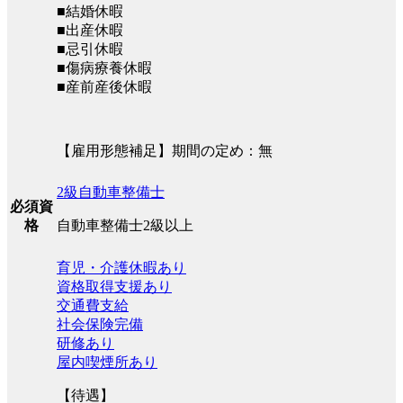
■結婚休暇
■出産休暇
■忌引休暇
■傷病療養休暇
■産前産後休暇
【雇用形態補足】期間の定め：無
2級自動車整備士
必須資
自動車整備士2級以上
格
育児・介護休暇あり
資格取得支援あり
交通費支給
社会保険完備
研修あり
屋内喫煙所あり
【待遇】