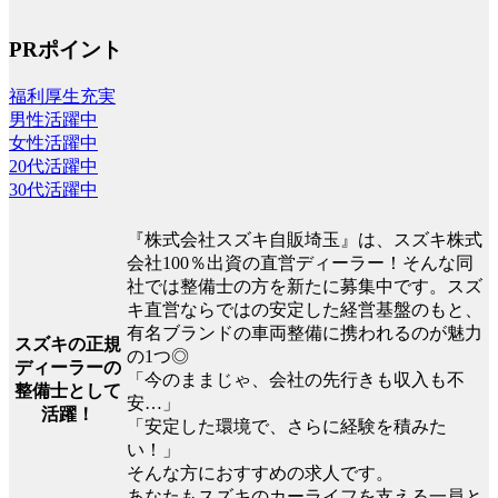
PRポイント
福利厚生充実
男性活躍中
女性活躍中
20代活躍中
30代活躍中
『株式会社スズキ自販埼玉』は、スズキ株式
会社100％出資の直営ディーラー！そんな同
社では整備士の方を新たに募集中です。スズ
キ直営ならではの安定した経営基盤のもと、
有名ブランドの車両整備に携われるのが魅力
スズキの正規
の1つ◎
ディーラーの
「今のままじゃ、会社の先行きも収入も不
整備士として
安…」
活躍！
「安定した環境で、さらに経験を積みた
い！」
そんな方におすすめの求人です。
あなたもスズキのカーライフを支える一員と