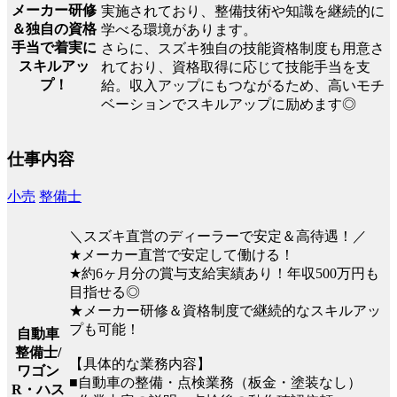
メーカー研修
実施されており、整備技術や知識を継続的に
＆独自の資格
学べる環境があります。
手当で着実に
さらに、スズキ独自の技能資格制度も用意さ
スキルアッ
れており、資格取得に応じて技能手当を支
プ！
給。収入アップにもつながるため、高いモチ
ベーションでスキルアップに励めます◎
仕事内容
小売
整備士
＼スズキ直営のディーラーで安定＆高待遇！／
★メーカー直営で安定して働ける！
★約6ヶ月分の賞与支給実績あり！年収500万円も
目指せる◎
★メーカー研修＆資格制度で継続的なスキルアッ
プも可能！
自動車
整備士/
【具体的な業務内容】
ワゴン
■自動車の整備・点検業務（板金・塗装なし）
R・ハス