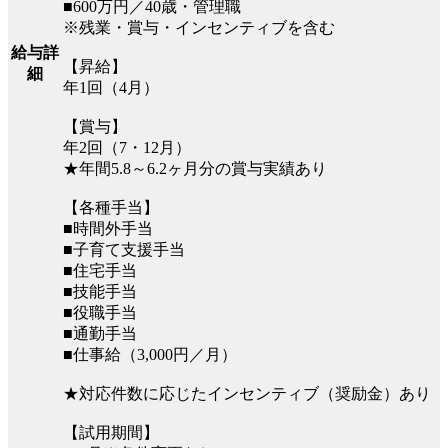
■600万円／40歳・管理職
※残業・賞与・インセンティブを含む
給与詳
【昇給】
細
年1回（4月）
【賞与】
年2回（7・12月）
★年間5.8～6.2ヶ月分の賞与実績あり
【各種手当】
■時間外手当
■子育て支援手当
■住宅手当
■技能手当
■役職手当
■通勤手当
■仕事給（3,000円／月）
★対応件数に応じたインセンティブ（奨励金）あり
【試用期間】