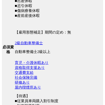
■出産休暇
■忌引休暇
■傷病療養休暇
■産前産後休暇
【雇用形態補足】期間の定め：無
2級自動車整備士
必須資
自動車整備士2級以上
格
育児・介護休暇あり
資格取得支援あり
交通費支給
社会保険完備
研修あり
屋内喫煙所あり
【待遇】
■従業員車両購入割引制度