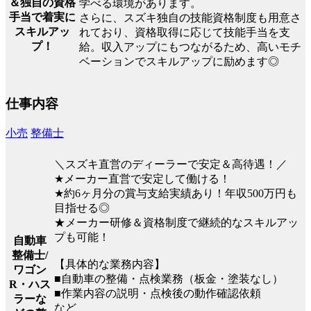
＆独自の資格
学べる環境があります。
手当で着実に
さらに、スズキ独自の技能資格制度も用意さ
スキルアッ
れており、資格取得に応じて技能手当を支
プ！
給。収入アップにもつながるため、高いモチ
ベーションでスキルアップに励めます◎
仕事内容
小売
整備士
＼スズキ直営のディーラーで安定＆高待遇！／
★メーカー直営で安定して働ける！
★約6ヶ月分の賞与支給実績あり！年収500万円も
目指せる◎
★メーカー研修＆資格制度で継続的なスキルアッ
プも可能！
自動車
整備士/
【具体的な業務内容】
ワゴン
■自動車の整備・点検業務（板金・塗装なし）
R・ハス
■作業内容の説明・点検後の動作確認依頼
ラーな
など