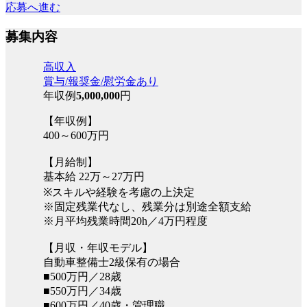
応募へ進む
募集内容
高収入
賞与/報奨金/慰労金あり
年収例
5,000,000
円
【年収例】
400～600万円
【月給制】
基本給 22万～27万円
※スキルや経験を考慮の上決定
※固定残業代なし、残業分は別途全額支給
※月平均残業時間20h／4万円程度
【月収・年収モデル】
自動車整備士2級保有の場合
■500万円／28歳
■550万円／34歳
■600万円／40歳・管理職