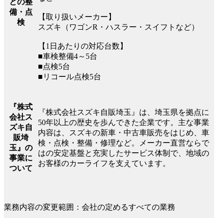
どの整
備・点
【取り扱いメーカー】
検
スズキ（ワゴンR・ハスラー・スイフトなど）
【1日あたりの対応台数】
■車検整備4～5台
■点検5台
■リコール点検5台
『株式
『株式会社スズキ自販埼玉』は、埼玉県を拠点に
会社ス
50年以上の歴史を歩んできた企業です。主な事業
ズキ自
内容は、スズキの新車・中古車販売をはじめ、車
販埼
検・点検・整備・修理など。メーカー直営ならで
玉』の
はの安定基盤と充実したサービス体制で、地域の
事業に
お客様のカーライフを支えています。
ついて
業務内容の変更範囲：会社の定めるすべての業務