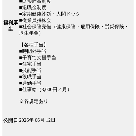
■財形貯蓄制度
■退職金制度
■定期健康診断・人間ドック
■従業員持株会
福利厚
■社会保険完備（健康保険・雇用保険・労災保険・
生
厚生年金）
【各種手当】
■時間外手当
■子育て支援手当
■住宅手当
■技能手当
■役職手当
■通勤手当
■仕事給（3,000円／月）
※各規定あり
2026年 06月 12日
公開日