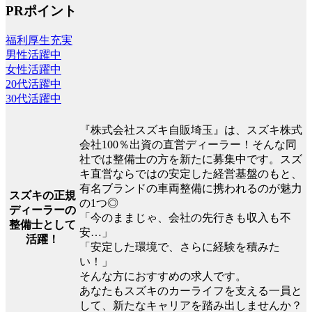
PRポイント
福利厚生充実
男性活躍中
女性活躍中
20代活躍中
30代活躍中
『株式会社スズキ自販埼玉』は、スズキ株式
会社100％出資の直営ディーラー！そんな同
社では整備士の方を新たに募集中です。スズ
キ直営ならではの安定した経営基盤のもと、
有名ブランドの車両整備に携われるのが魅力
スズキの正規
の1つ◎
ディーラーの
「今のままじゃ、会社の先行きも収入も不
整備士として
安…」
活躍！
「安定した環境で、さらに経験を積みた
い！」
そんな方におすすめの求人です。
あなたもスズキのカーライフを支える一員と
して、新たなキャリアを踏み出しませんか？