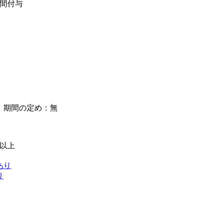
日間付与
】期間の定め：無
級以上
あり
り