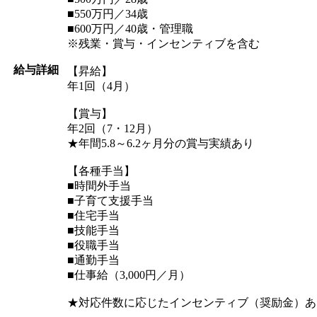
■550万円／34歳
■600万円／40歳・管理職
※残業・賞与・インセンティブを含む
給与詳細
【昇給】
年1回（4月）
【賞与】
年2回（7・12月）
★年間5.8～6.2ヶ月分の賞与実績あり
【各種手当】
■時間外手当
■子育て支援手当
■住宅手当
■技能手当
■役職手当
■通勤手当
■仕事給（3,000円／月）
★対応件数に応じたインセンティブ（奨励金）あ