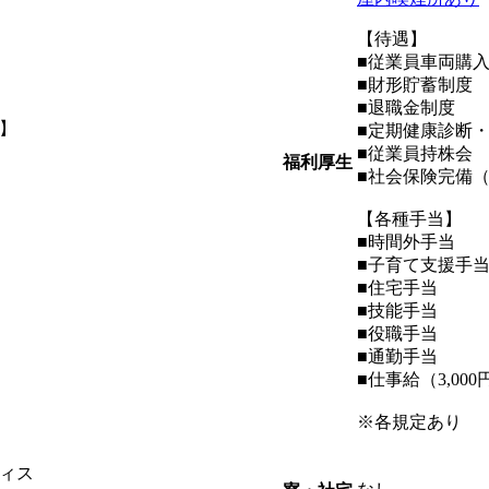
【待遇】
■従業員車両購
■財形貯蓄制度
■退職金制度
】
■定期健康診断
■従業員持株会
福利厚生
■社会保険完備
【各種手当】
■時間外手当
■子育て支援手
■住宅手当
■技能手当
■役職手当
■通勤手当
■仕事給（3,00
※各規定あり
ィス