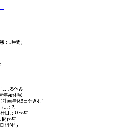
以上
（休憩：1時間）
給
制による休み
年末年始休暇
日（計画年休5日分含む）
ーによる
入社日より付与
0日間付与
5日間付与