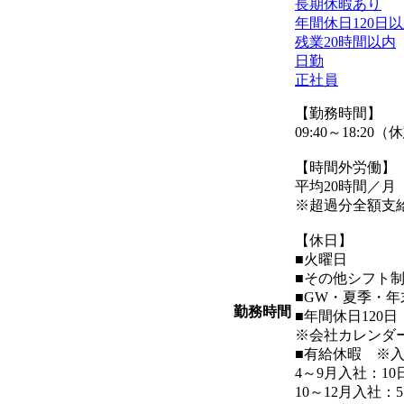
長期休暇あり
年間休日120日
残業20時間以内
日勤
正社員
【勤務時間】
09:40～18:20
【時間外労働】
平均20時間／月
※超過分全額支
【休日】
■火曜日
■その他シフト
■GW・夏季・
勤務時間
■年間休日120
※会社カレンダ
■有給休暇 ※
4～9月入社：1
10～12月入社：