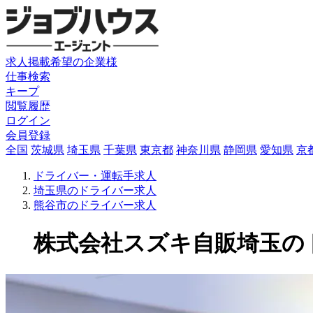
求人掲載希望の企業様
仕事検索
キープ
閲覧履歴
ログイン
会員登録
全国
茨城県
埼玉県
千葉県
東京都
神奈川県
静岡県
愛知県
京
ドライバー・運転手求人
埼玉県のドライバー求人
熊谷市のドライバー求人
株式会社スズキ自販埼玉のドラ