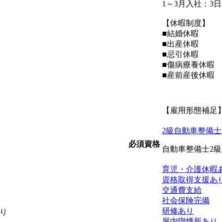
1～3月入社：3
【休暇制度】
■結婚休暇
■出産休暇
■忌引休暇
■傷病療養休暇
■産前産後休暇
【雇用形態補足
2級自動車整備士
必須資格
自動車整備士2
育児・介護休暇
資格取得支援あ
交通費支給
社会保険完備
研修あり
り
屋内喫煙所あり