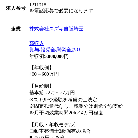
1211918
求人番号
※電話応募で必要になります。
株式会社スズキ自販埼玉
企業
高収入
賞与/報奨金/慰労金あり
年収例
5,000,000
円
【年収例】
400～600万円
【月給制】
基本給 22万～27万円
※スキルや経験を考慮の上決定
※固定残業代なし、残業分は別途全額支給
※月平均残業時間20h／4万円程度
【月収・年収モデル】
自動車整備士2級保有の場合
■500万円／28歳