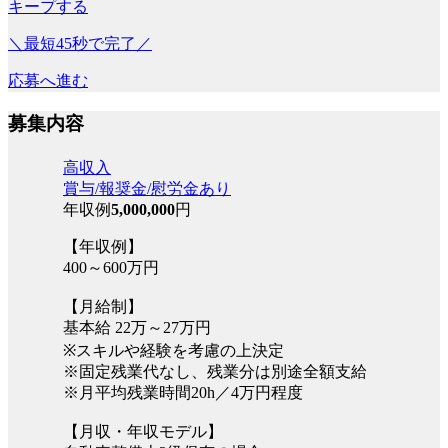
キープする
＼最短45秒で完了／
応募へ進む
募集内容
高収入
賞与/報奨金/慰労金あり
年収例
5,000,000
円
【年収例】
400～600万円
【月給制】
基本給 22万～27万円
※スキルや経験を考慮の上決定
※固定残業代なし、残業分は別途全額支給
※月平均残業時間20h／4万円程度
【月収・年収モデル】