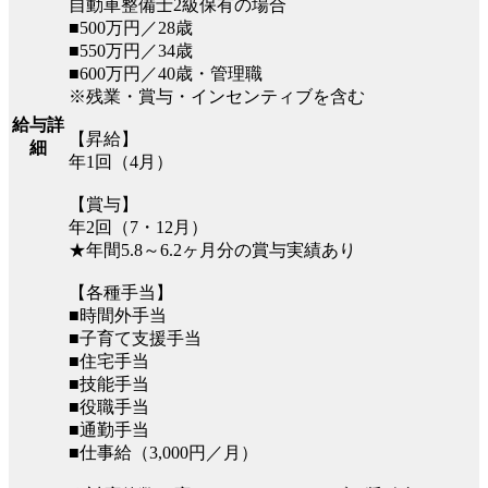
自動車整備士2級保有の場合
■500万円／28歳
■550万円／34歳
■600万円／40歳・管理職
※残業・賞与・インセンティブを含む
給与詳
【昇給】
細
年1回（4月）
【賞与】
年2回（7・12月）
★年間5.8～6.2ヶ月分の賞与実績あり
【各種手当】
■時間外手当
■子育て支援手当
■住宅手当
■技能手当
■役職手当
■通勤手当
■仕事給（3,000円／月）