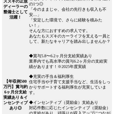
スズキの正規
の1つ◎
ディーラーの
「今のままじゃ、会社の先行きも収入も不
整備士として
安…」
活躍！
「安定した環境で、さらに経験を積みた
い！」
そんな方におすすめの求人です。
あなたもスズキのカーライフを支える一員と
して、新たなキャリアを踏み出しませんか？
◆賞与5.8〜6.2ヶ月分支給実績あり
業界内でも高水準の賞与6.2ヶ月分の支給実
績があります！※2025年度実績
◆充実の手当＆福利厚生
【年収例500
住宅手当や子育て支援手当など、生活をしっ
万円】賞与約
かりサポートする福利厚生が充実していま
6ヶ月分支給
す。
実績あり＆イ
◆インセンティブ（奨励金）支給あり
ンセンティブ
対応件数に応じたインセンティブ（奨励金）
あり◎
の支給があり、頑張りが収入アップにつなが