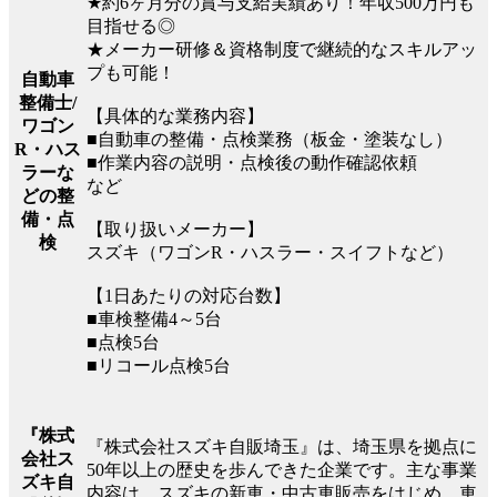
★約6ヶ月分の賞与支給実績あり！年収500万円も
目指せる◎
★メーカー研修＆資格制度で継続的なスキルアッ
プも可能！
自動車
整備士/
【具体的な業務内容】
ワゴン
■自動車の整備・点検業務（板金・塗装なし）
R・ハス
■作業内容の説明・点検後の動作確認依頼
ラーな
など
どの整
備・点
【取り扱いメーカー】
検
スズキ（ワゴンR・ハスラー・スイフトなど）
【1日あたりの対応台数】
■車検整備4～5台
■点検5台
■リコール点検5台
『株式
『株式会社スズキ自販埼玉』は、埼玉県を拠点に
会社ス
50年以上の歴史を歩んできた企業です。主な事業
ズキ自
内容は、スズキの新車・中古車販売をはじめ、車