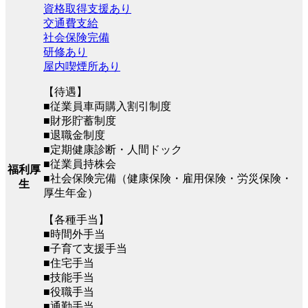
資格取得支援あり
交通費支給
社会保険完備
研修あり
屋内喫煙所あり
【待遇】
■従業員車両購入割引制度
■財形貯蓄制度
■退職金制度
■定期健康診断・人間ドック
■従業員持株会
福利厚
■社会保険完備（健康保険・雇用保険・労災保険・
生
厚生年金）
【各種手当】
■時間外手当
■子育て支援手当
■住宅手当
■技能手当
■役職手当
■通勤手当