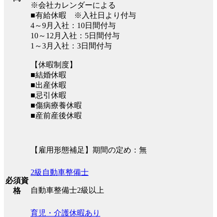
※会社カレンダーによる
■有給休暇 ※入社日より付与
4～9月入社：10日間付与
10～12月入社：5日間付与
1～3月入社：3日間付与
【休暇制度】
■結婚休暇
■出産休暇
■忌引休暇
■傷病療養休暇
■産前産後休暇
【雇用形態補足】期間の定め：無
2級自動車整備士
必須資
自動車整備士2級以上
格
育児・介護休暇あり