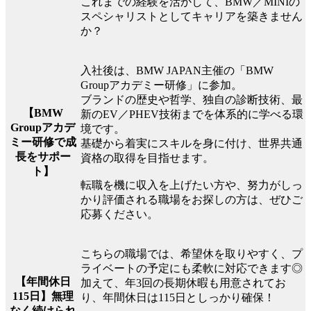
これまでの経験を活かして、BMW／MINIの
スペシャリストとしてキャリアを築きません
か？
入社後は、BMW JAPAN主催の「BMW
Groupアカデミー研修」に参加。
ブランドの歴史や哲学、独自の診断技術、最
【BMW
新のEV／PHEV技術までを体系的に学べる環
Groupアカデ
境です。
ミー研修で成
基礎から着実にスキルを身に付け、世界共通
長をサポー
資格の取得を目指せます。
ト】
転職を機に収入を上げたい方や、努力がしっ
かり評価される職場をお探しの方は、ぜひご
応募ください。
こちらの職場では、希望休を取りやすく、プ
ライベートの予定にも柔軟に対応できます◎
【年間休日
加えて、年3回の長期休暇も用意されてお
115日】無理
り、年間休日は115日としっかり確保！
なく続けられ