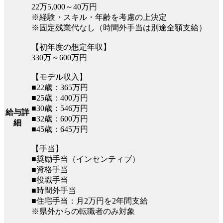
22万5,000～40万円
※経験・スキル・年齢を考慮の上決定
※固定残業代なし（時間外手当は別途全額支給）
【初年度の想定年収】
330万～600万円
【モデル収入】
■22歳：365万円
■25歳：400万円
■30歳：546万円
給与詳
■32歳：600万円
細
■45歳：645万円
【手当】
■奨励手当（インセンティブ）
■資格手当
■役職手当
■時間外手当
■住宅手当：月2万円を2年間支給
※県外からの転職者のみ対象