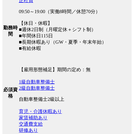
正社員
09:50～19:00（実働8時間／休憩70分）
【休日・休暇】
勤務時
■週休2日制（月曜定休＋シフト制）
間
■年間休日115日
■長期休暇あり（GW・夏季・年末年始）
■有給休暇
【雇用形態補足】期間の定め：無
1級自動車整備士
2級自動車整備士
必須資
格
自動車整備士2級以上
育児・介護休暇あり
家賃補助あり
交通費支給
研修あり