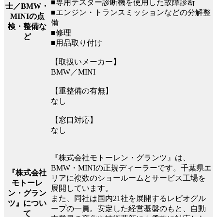
■専用テスター診断機を使用した故障診断
士／BMW・
■エンジン・トランスミッションなどの分解整
MINIの点
備
検・整備な
■修理
ど
■用品取り付け
【取扱いメーカー】
BMW／MINI
【重整備の有無】
なし
【窓口対応】
なし
『株式会社モトーレン・グランツ』は、
BMW・MINIの正規ディーラーです。千葉県エ
『株式会社
リアに複数のショールームとサービス工場を
モトーレ
展開しています。
ン・グラン
また、同社は国内21社を展開するレピオグル
ツ』につい
ープの一員。安定した経営基盤のもと、自動
て