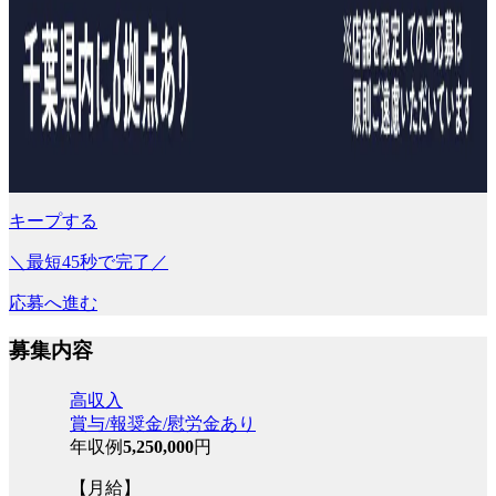
キープする
＼最短45秒で完了／
応募へ進む
募集内容
高収入
賞与/報奨金/慰労金あり
年収例
5,250,000
円
【月給】