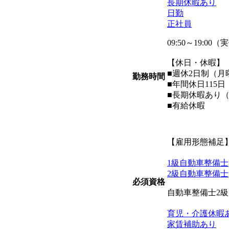
長期休暇あり
日勤
正社員
09:50～19:0
【休日・休暇】
■週休2日制（
勤務時間
■年間休日115日
■長期休暇あり
■有給休暇
【雇用形態補足
1級自動車整備士
2級自動車整備士
必須資格
自動車整備士2
育児・介護休暇
家賃補助あり