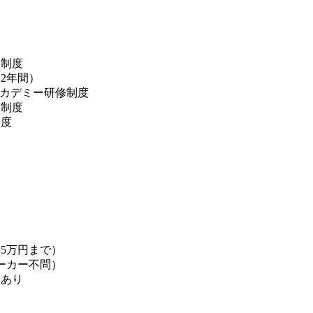
入制度
2年間）
Nアカデミー研修制度
援制度
制度
】
5万円まで）
ーカー不問）
場あり