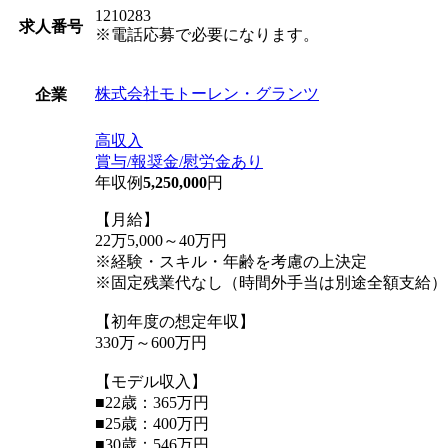
1210283
求人番号
※電話応募で必要になります。
株式会社モトーレン・グランツ
企業
高収入
賞与/報奨金/慰労金あり
年収例
5,250,000
円
【月給】
22万5,000～40万円
※経験・スキル・年齢を考慮の上決定
※固定残業代なし（時間外手当は別途全額支給）
【初年度の想定年収】
330万～600万円
【モデル収入】
■22歳：365万円
■25歳：400万円
■30歳：546万円