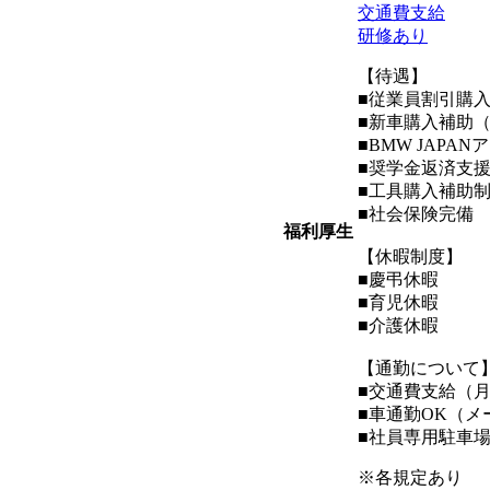
交通費支給
研修あり
【待遇】
■従業員割引購
■新車購入補助（
■BMW JAPA
■奨学金返済支
■工具購入補助
■社会保険完備
福利厚生
【休暇制度】
■慶弔休暇
■育児休暇
■介護休暇
【通勤について
■交通費支給（月
■車通勤OK（メ
■社員専用駐車
※各規定あり