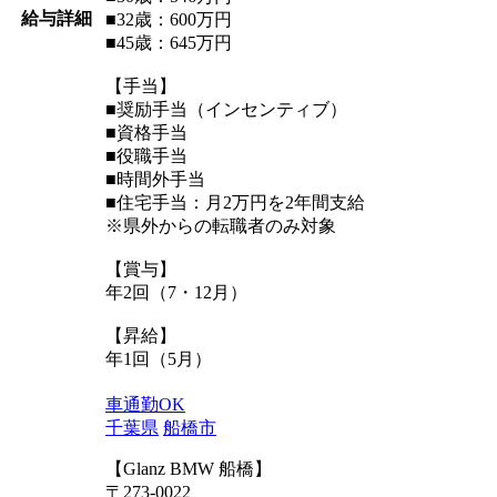
給与詳細
■32歳：600万円
■45歳：645万円
【手当】
■奨励手当（インセンティブ）
■資格手当
■役職手当
■時間外手当
■住宅手当：月2万円を2年間支給
※県外からの転職者のみ対象
【賞与】
年2回（7・12月）
【昇給】
年1回（5月）
車通勤OK
千葉県
船橋市
【Glanz BMW 船橋】
〒273-0022