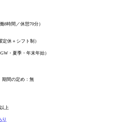
0（実働8時間／休憩70分）
月曜定休＋シフト制）
（GW・夏季・年末年始）
】期間の定め：無
級以上
あり