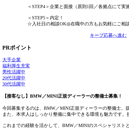
＜STEP4＞企業と面接（原則1回／各拠点にて実
＜STEP5＞内定！
☆入社日の相談OK◎在職中の方もお気軽にご相
キープ
応募へ進む
PRポイント
大手企業
福利厚生充実
男性活躍中
20代活躍中
30代活躍中
【接客なし】BMW／MINI正規ディーラーの整備士募集！
今回募集するのは、BMW／MINI正規ディーラーの整備士
また、本求人はしっかり整備に集中できる環境も魅力です。
これまでの経験を活かして、BMW／MINIのスペシャリス