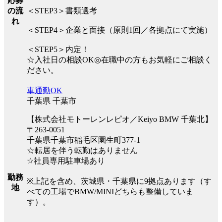
応募
の流
＜STEP3＞書類選考
れ
＜STEP4＞企業と面接（原則1回／各拠点にて実施）
＜STEP5＞内定！
☆入社日の相談OK◎在職中の方もお気軽にご相談く
ださい。
車通勤OK
千葉県 千葉市
【株式会社モトーレンレピオ／Keiyo BMW 千葉北】
〒263-0051
千葉県千葉市稲毛区園生町377-1
☆転居を伴う転勤はありません
☆社員専用駐車場あり
勤務
※上記を含め、茨城県・千葉県に9拠点あります（す
地
べての工場でBMW/MINIどちらも整備していま
す）。