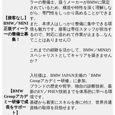
ラーの整備士。扱うメーカーがBMWに限定
されているため、構造や特性を深く理解しな
がら、専門性をしっかり高めることができま
【接客なし】
す。
BMW／MINI
また、本求人はしっかり整備に集中できる環
正規ディーラ
境も魅力です。接客は専任スタッフが担当す
ーの整備士募
るので、対応に追われて作業が止まる…なん
集！
てことはありません◎
これまでの経験を活かして、BMW／MINIの
スペシャリストとしてキャリアを築きません
か？
入社後は、BMW JAPAN主催の「BMW
Groupアカデミー研修」に参加。
ブランドの歴史や哲学、独自の診断技術、最
【BMW
新のEV／PHEV技術までを体系的に学べる環
Groupアカデ
境です。
ミー研修で成
基礎から着実にスキルを身に付け、世界共通
長をサポー
資格の取得を目指せます。
ト】