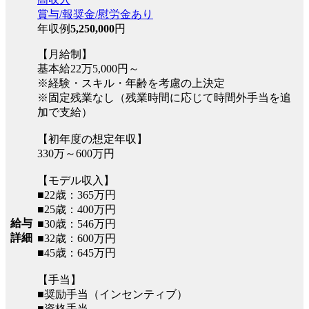
賞与/報奨金/慰労金あり
年収例
5,250,000
円
【月給制】
基本給22万5,000円～
※経験・スキル・年齢を考慮の上決定
※固定残業なし（残業時間に応じて時間外手当を追
加で支給）
【初年度の想定年収】
330万～600万円
【モデル収入】
■22歳：365万円
■25歳：400万円
給与
■30歳：546万円
詳細
■32歳：600万円
■45歳：645万円
【手当】
■奨励手当（インセンティブ）
■資格手当