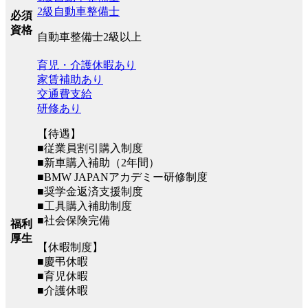
2級自動車整備士
必須
資格
自動車整備士2級以上
育児・介護休暇あり
家賃補助あり
交通費支給
研修あり
【待遇】
■従業員割引購入制度
■新車購入補助（2年間）
■BMW JAPANアカデミー研修制度
■奨学金返済支援制度
■工具購入補助制度
■社会保険完備
福利
厚生
【休暇制度】
■慶弔休暇
■育児休暇
■介護休暇