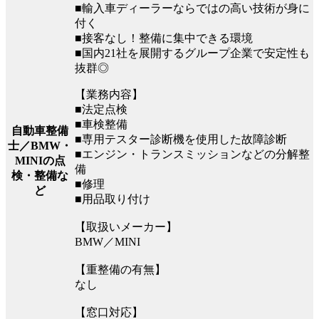
■輸入車ディーラーならではの高い技術が身に
付く
■接客なし！整備に集中できる環境
■国内21社を展開するグループ企業で安定性も
抜群◎
【業務内容】
■法定点検
■車検整備
自動車整備
■専用テスター診断機を使用した故障診断
士／BMW・
■エンジン・トランスミッションなどの分解整
MINIの点
備
検・整備な
■修理
ど
■用品取り付け
【取扱いメーカー】
BMW／MINI
【重整備の有無】
なし
【窓口対応】