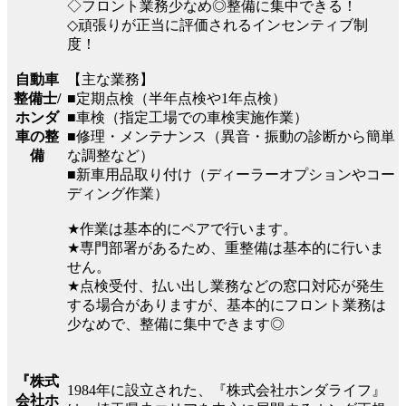
◇フロント業務少なめ◎整備に集中できる！
◇頑張りが正当に評価されるインセンティブ制
度！
自動車
【主な業務】
整備士/
■定期点検（半年点検や1年点検）
ホンダ
■車検（指定工場での車検実施作業）
車の整
■修理・メンテナンス（異音・振動の診断から簡単
備
な調整など）
■新車用品取り付け（ディーラーオプションやコー
ディング作業）
★作業は基本的にペアで行います。
★専門部署があるため、重整備は基本的に行いま
せん。
★点検受付、払い出し業務などの窓口対応が発生
する場合がありますが、基本的にフロント業務は
少なめで、整備に集中できます◎
『株式
1984年に設立された、『株式会社ホンダライフ』
会社ホ