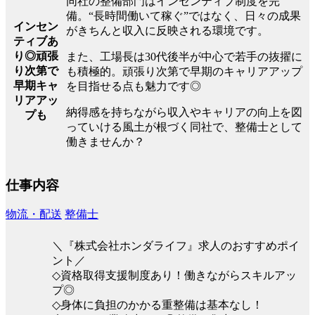
同社の整備部門はインセンティブ制度を完
備。“長時間働いて稼ぐ”ではなく、日々の成果
インセン
がきちんと収入に反映される環境です。
ティブあ
り◎頑張
また、工場長は30代後半が中心で若手の抜擢に
り次第で
も積極的。頑張り次第で早期のキャリアアップ
早期キャ
を目指せる点も魅力です◎
リアアッ
納得感を持ちながら収入やキャリアの向上を図
プも
っていける風土が根づく同社で、整備士として
働きませんか？
仕事内容
物流・配送
整備士
＼『株式会社ホンダライフ』求人のおすすめポイ
ント／
◇資格取得支援制度あり！働きながらスキルアッ
プ◎
◇身体に負担のかかる重整備は基本なし！