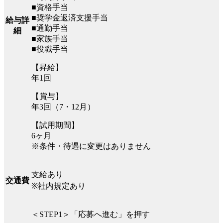
■資格手当
■奨学金返済支援手当
給与詳
■通勤手当
細
■家族手当
■役職手当
【昇給】
年1回
【賞与】
年3回（7・12月）
【試用期間】
6ヶ月
※条件・待遇に変更はありません
支給あり
交通費
※社内規定あり
＜STEP1＞「応募へ進む」を押す