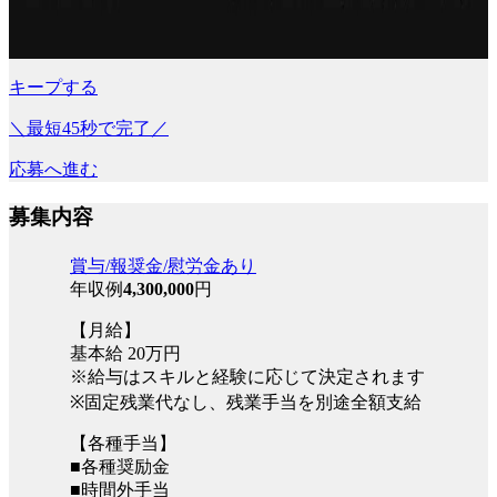
キープする
＼最短45秒で完了／
応募へ進む
募集内容
賞与/報奨金/慰労金あり
年収例
4,300,000
円
【月給】
基本給 20万円
※給与はスキルと経験に応じて決定されます
※固定残業代なし、残業手当を別途全額支給
【各種手当】
■各種奨励金
■時間外手当