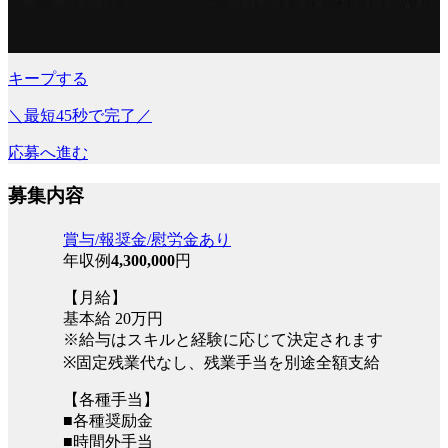
キープする
＼最短45秒で完了／
応募へ進む
募集内容
賞与/報奨金/慰労金あり
年収例
4,300,000
円
【月給】
基本給 20万円
※給与はスキルと経験に応じて決定されます
※固定残業代なし、残業手当を別途全額支給
【各種手当】
■各種奨励金
■時間外手当