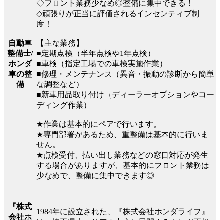
◇フロント業務少なめ◎整備に集中できる！
◇頑張りが正当に評価されるインセンティブ制
度！
自動車
【主な業務】
整備士/
■定期点検（半年点検や1年点検）
ホンダ
■車検（指定工場での車検実施作業）
車の整
■修理・メンテナンス（異音・振動の診断から簡単
備
な調整など）
■新車用品取り付け（ディーラーオプションやコー
ディング作業）
★作業は基本的にペアで行います。
★専門部署があるため、重整備は基本的に行いま
せん。
★点検受付、払い出し業務などの窓口対応が発生
する場合がありますが、基本的にフロント業務は
少なめで、整備に集中できます◎
『株式
1984年に設立された、『株式会社ホンダライフ』
会社ホ