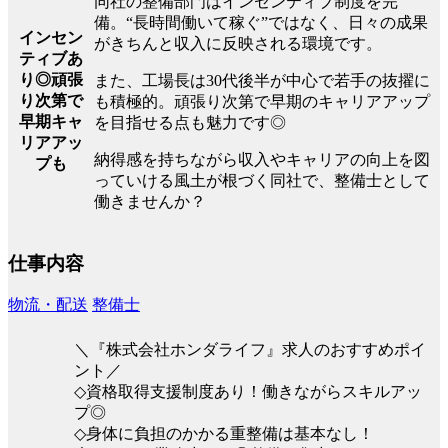
同社の整備部門はインセンティブ制度を完
備。“長時間働いて稼ぐ”ではなく、日々の成果
インセン
がきちんと収入に反映される環境です。
ティブあ
り◎頑張
また、工場長は30代後半が中心で若手の抜擢に
り次第で
も積極的。頑張り次第で早期のキャリアアップ
早期キャ
を目指せる点も魅力です◎
リアアッ
納得感を持ちながら収入やキャリアの向上を図
プも
っていける風土が根づく同社で、整備士として
働きませんか？
仕事内容
物流・配送
整備士
＼『株式会社ホンダライフ』求人のおすすめポイ
ント／
◇資格取得支援制度あり！働きながらスキルアッ
プ◎
◇身体に負担のかかる重整備は基本なし！