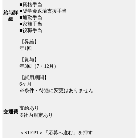
■資格手当
■奨学金返済支援手当
給与詳
■通勤手当
細
■家族手当
■役職手当
【昇給】
年1回
【賞与】
年3回（7・12月）
【試用期間】
6ヶ月
※条件・待遇に変更はありません
支給あり
交通費
※社内規定あり
＜STEP1＞「応募へ進む」を押す