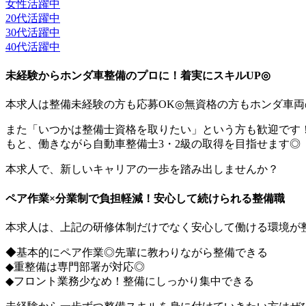
女性活躍中
20代活躍中
30代活躍中
40代活躍中
未経験からホンダ車整備のプロに！着実にスキルUP◎
本求人は整備未経験の方も応募OK◎無資格の方もホンダ車
また「いつかは整備士資格を取りたい」という方も歓迎です
もと、働きながら自動車整備士3・2級の取得を目指せます◎
本求人で、新しいキャリアの一歩を踏み出しませんか？
ペア作業×分業制で負担軽減！安心して続けられる整備職
本求人は、上記の研修体制だけでなく安心して働ける環境が
◆基本的にペア作業◎先輩に教わりながら整備できる
◆重整備は専門部署が対応◎
◆フロント業務少なめ！整備にしっかり集中できる