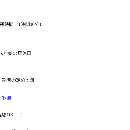
0（休憩時間：1時間30分）
日
年末年始の店休日
】期間の定め：無
も歓迎
経験OK！／