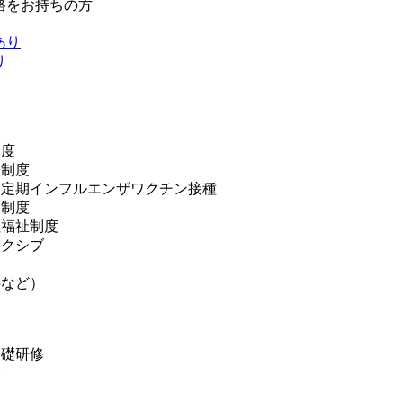
格をお持ちの方
あり
り
制度
売制度
・定期インフルエンザワクチン接種
金制度
社福祉制度
エクシブ
事など）
基礎研修
修