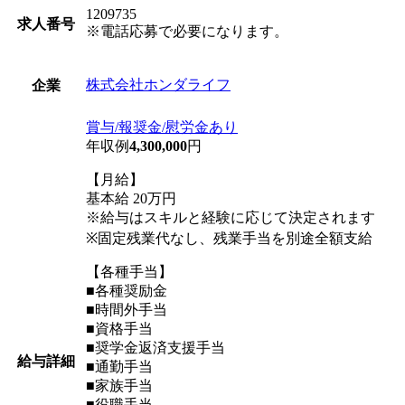
1209735
求人番号
※電話応募で必要になります。
株式会社ホンダライフ
企業
賞与/報奨金/慰労金あり
年収例
4,300,000
円
【月給】
基本給 20万円
※給与はスキルと経験に応じて決定されます
※固定残業代なし、残業手当を別途全額支給
【各種手当】
■各種奨励金
■時間外手当
■資格手当
■奨学金返済支援手当
給与詳細
■通勤手当
■家族手当
■役職手当