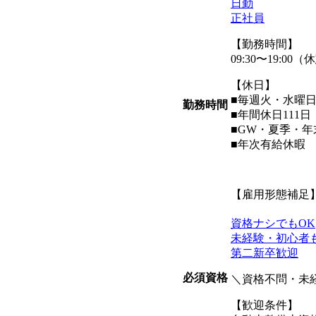
日勤
正社員
【勤務時間】
09:30〜19:0
【休日】
■毎週火・水曜
勤務時間
■年間休日111日
■GW・夏季・
■年次有給休暇
【雇用形態補足
資格ナシでもOK
未経験・初心者
第二新卒歓迎
必須資格
＼資格不問・未
【歓迎条件】