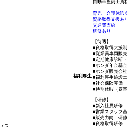
自動車整備士資
育児・介護休暇
資格取得支援あ
交通費支給
研修あり
【待遇】
■資格取得支援
■従業員車両販
■定期健康診断
■ホンダ年金基
■ホンダ販売会
福利厚生
■福利厚生施設
■社会保険完備
■特別休暇（慶
【研修】
■新入社員研修
■営業スタッフ
■販売力向上研
■資格取得研修
ィス