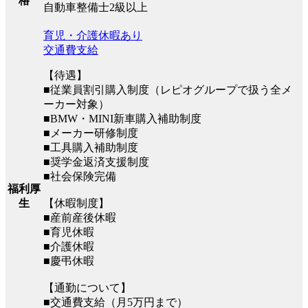
格
自動車整備士2級以上
育児・介護休暇あり
交通費支給
【待遇】
■従業員割引購入制度（レピオグループで扱う全メ
ーカー対象）
■BMW・MINI新車購入補助制度
■メーカー研修制度
■工具購入補助制度
■奨学金返済支援制度
■社会保険完備
福利厚
生
【休暇制度】
■産前産後休暇
■育児休暇
■介護休暇
■慶弔休暇
【通勤について】
■交通費支給（月5万円まで）