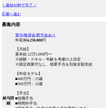
＼最短45秒で完了／
応募へ進む
募集内容
賞与/報奨金/慰労金あり
年収例
4,250,000
円
【月給】
基本給 22万5,000円〜
※経験・スキル・年齢を考慮の上決定
※固定残業代なし、残業手当を別途全額支給
【年収モデル】
■400万円：25歳
■500万円：32歳
【手当】
給与詳
■役職手当
細
■時間外手当