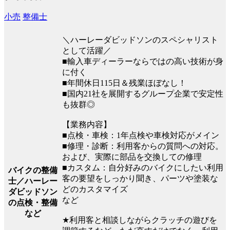
小売
整備士
＼ハーレーダビッドソンのスペシャリスト
として活躍／
■輸入車ディーラーならではの高い技術が身
に付く
■年間休日115日＆残業ほぼなし！
■国内21社を展開するグループ企業で安定性
も抜群◎
【業務内容】
■点検・車検：1年点検や車検対応がメイン
■修理・診断：利用客からの質問への対応。
および、実際に部品を交換しての修理
■カスタム：自分好みのバイクにしたい利用
バイクの整備
客の要望をしっかり聞き、パーツや塗装な
士／ハーレー
どのカスタマイズ
ダビッドソン
など
の点検・整備
など
★利用客と相談しながらクラッチの遊びを