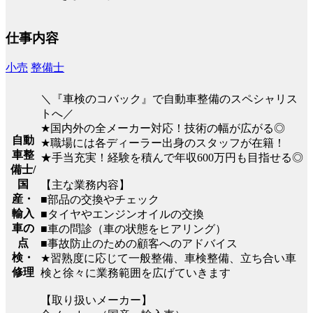
仕事内容
小売
整備士
＼『車検のコバック』で自動車整備のスペシャリス
トへ／
★国内外の全メーカー対応！技術の幅が広がる◎
自動
★職場には各ディーラー出身のスタッフが在籍！
車整
★手当充実！経験を積んで年収600万円も目指せる◎
備士/
国
【主な業務内容】
産・
■部品の交換やチェック
輸入
■タイヤやエンジンオイルの交換
車の
■車の問診（車の状態をヒアリング）
点
■事故防止のための顧客へのアドバイス
検・
★習熟度に応じて一般整備、車検整備、立ち合い車
修理
検と徐々に業務範囲を広げていきます
【取り扱いメーカー】