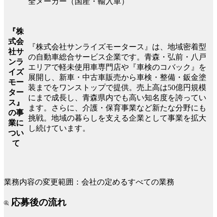
全メーカー（国産・輸入車）
『株
式会
『株式会社サンライズモータース』は、地域密着型
社サ
の自動車総合サービス企業です。青森・弘前・八戸
ンラ
エリアで軽未使用車専門店や『車検のコバック』を
イズ
展開し、新車・中古車販売から車検・整備・鈑金塗
モー
装までをワンストップで提供。売上高は50億円規模
ター
にまで成長し、青森県内でも高い知名度を誇ってい
ス』
ます。さらに、介護・保育事業など新たな分野にも
の事
挑戦。地域の暮らしを支える企業として事業を拡大
業に
し続けています。
つい
て
業務内容の変更範囲：会社の定めるすべての業務
応募後の流れ