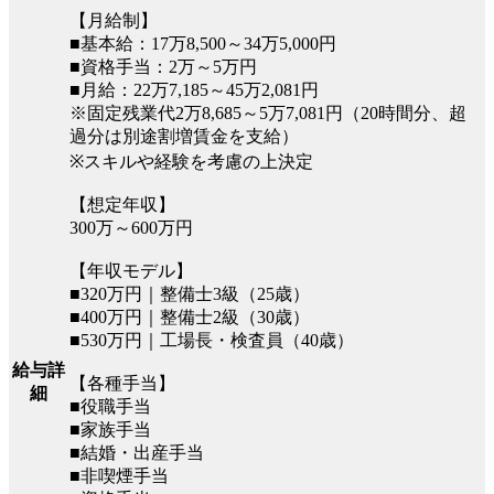
【月給制】
■基本給：17万8,500～34万5,000円
■資格手当：2万～5万円
■月給：22万7,185～45万2,081円
※固定残業代2万8,685～5万7,081円（20時間分、超
過分は別途割増賃金を支給）
※スキルや経験を考慮の上決定
【想定年収】
300万～600万円
【年収モデル】
■320万円｜整備士3級（25歳）
■400万円｜整備士2級（30歳）
■530万円｜工場長・検査員（40歳）
給与詳
【各種手当】
細
■役職手当
■家族手当
■結婚・出産手当
■非喫煙手当