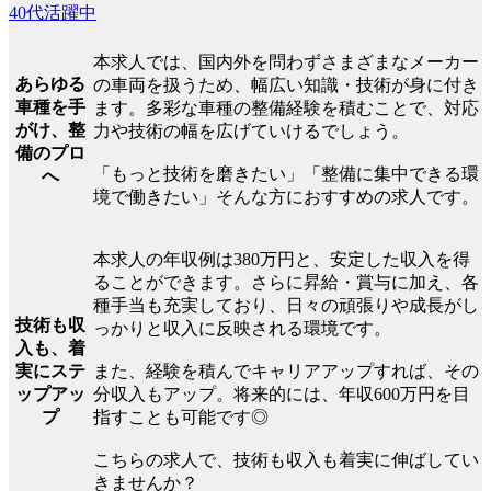
40代活躍中
本求人では、国内外を問わずさまざまなメーカー
あらゆる
の車両を扱うため、幅広い知識・技術が身に付き
車種を手
ます。多彩な車種の整備経験を積むことで、対応
がけ、整
力や技術の幅を広げていけるでしょう。
備のプロ
「もっと技術を磨きたい」「整備に集中できる環
へ
境で働きたい」そんな方におすすめの求人です。
本求人の年収例は380万円と、安定した収入を得
ることができます。さらに昇給・賞与に加え、各
種手当も充実しており、日々の頑張りや成長がし
技術も収
っかりと収入に反映される環境です。
入も、着
実にステ
また、経験を積んでキャリアアップすれば、その
ップアッ
分収入もアップ。将来的には、年収600万円を目
プ
指すことも可能です◎
こちらの求人で、技術も収入も着実に伸ばしてい
きませんか？