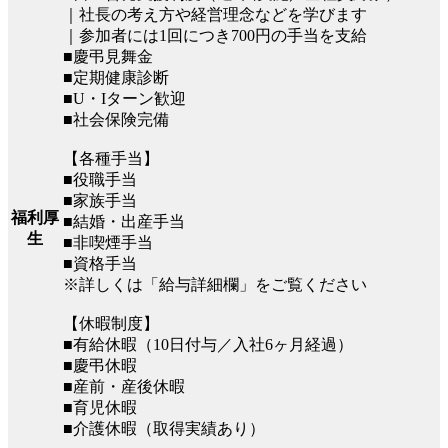
｜社長の考え方や経営理念などを学びます
｜参加者には1回につき700円の手当を支給
■慶弔見舞金
■定期健康診断
■U・Iターン歓迎
■社会保険完備
【各種手当】
■役職手当
■家族手当
福利厚
■結婚・出産手当
生
■非喫煙手当
■資格手当
※詳しくは「給与詳細欄」をご覧ください
【休暇制度】
■有給休暇（10日付与／入社6ヶ月経過）
■慶弔休暇
■産前・産後休暇
■育児休暇
■介護休暇（取得実績あり）