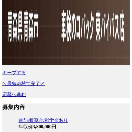
キープする
＼最短45秒で完了／
応募へ進む
募集内容
賞与/報奨金/慰労金あり
年収例
3,800,000
円