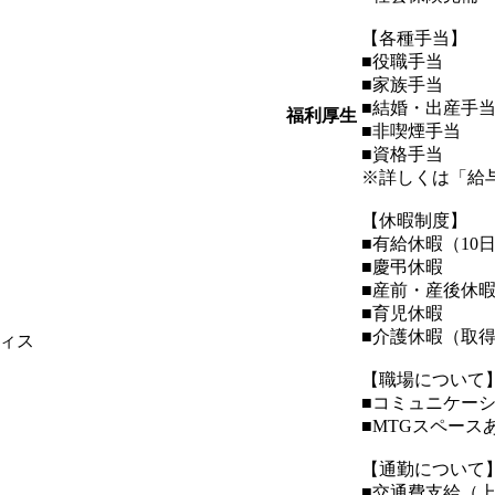
【各種手当】
■役職手当
■家族手当
■結婚・出産手
福利厚生
■非喫煙手当
■資格手当
※詳しくは「給
【休暇制度】
■有給休暇（10
■慶弔休暇
■産前・産後休
■育児休暇
■介護休暇（取
ィス
【職場について
■コミュニケー
■MTGスペース
【通勤について
■交通費支給（上限