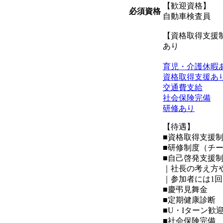
【歓迎資格】
必須資格
自動車検査員
【資格取得支援
あり
育児・介護休暇
資格取得支援あ
交通費支給
社会保険完備
研修あり
【待遇】
■資格取得支援
■研修制度（チ
■自己啓発支援
｜社長の考え方
｜参加者には1回
■慶弔見舞金
■定期健康診断
■U・Iターン歓
■社会保険完備