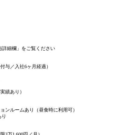
当
与詳細欄」をご覧ください
日付与／入社6ヶ月経過）
暇
得実績あり）
】
ションルームあり（昼食時に利用可）
あり
】
3万1,600円／月）