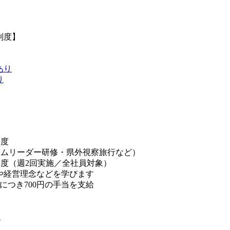
制度】
あり
り
制度
ームリーダー研修・県外視察旅行など）
制度（週2回実施／全社員対象）
や経営理念などを学びます
につき700円の手当を支給
迎