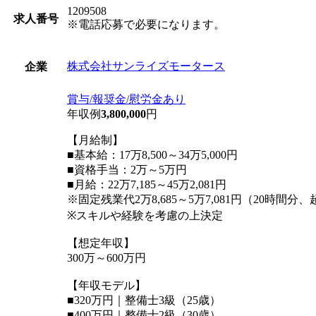
1209508
求人番号
※電話応募で必要になります。
株式会社サンライズモータース
企業
賞与/報奨金/慰労金あり
年収例
3,800,000
円
【月給制】
■基本給：17万8,500～34万5,000円
■資格手当：2万～5万円
■月給：22万7,185～45万2,081円
※固定残業代2万8,685～5万7,081円（20時
※スキルや経験を考慮の上決定
【想定年収】
300万～600万円
【年収モデル】
■320万円｜整備士3級（25歳）
■400万円｜整備士2級（30歳）