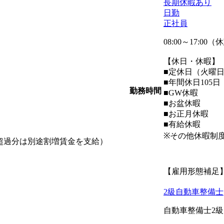
長期休暇あり
日勤
正社員
08:00～17:00
【休日・休暇】
■定休日（火曜
■年間休日105日
勤務時間
■GW休暇
■お盆休暇
■お正月休暇
■有給休暇
※その他休暇制
間分、超過分は別途割増賃金を支給）
【雇用形態補足
2級自動車整備士
自動車整備士2