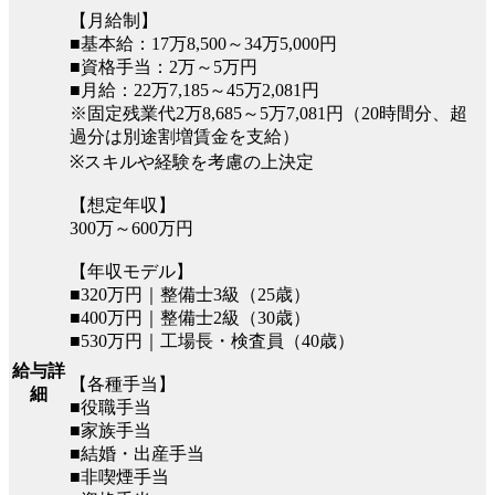
【月給制】
■基本給：17万8,500～34万5,000円
■資格手当：2万～5万円
■月給：22万7,185～45万2,081円
※固定残業代2万8,685～5万7,081円（20時間分、超
過分は別途割増賃金を支給）
※スキルや経験を考慮の上決定
【想定年収】
300万～600万円
【年収モデル】
■320万円｜整備士3級（25歳）
■400万円｜整備士2級（30歳）
■530万円｜工場長・検査員（40歳）
給与詳
【各種手当】
細
■役職手当
■家族手当
■結婚・出産手当
■非喫煙手当