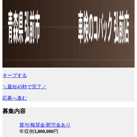
キープする
＼最短45秒で完了／
応募へ進む
募集内容
賞与/報奨金/慰労金あり
年収例
3,800,000
円