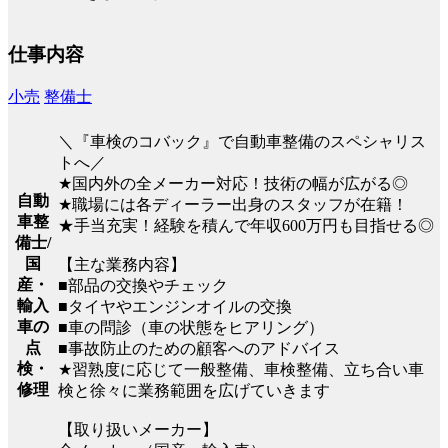
仕事内容
小売
整備士
＼『車検のコバック』で自動車整備のスペシャリス
トへ／
★国内外の全メーカー対応！技術の幅が広がる◎
自動
★職場には各ディーラー出身のスタッフが在籍！
車整
★手当充実！経験を積んで年収600万円も目指せる◎
備士/
国
【主な業務内容】
産・
■部品の交換やチェック
輸入
■タイヤやエンジンオイルの交換
車の
■車の問診（車の状態をヒアリング）
点
■事故防止のための顧客へのアドバイス
検・
★習熟度に応じて一般整備、車検整備、立ち合い車
修理
検と徐々に業務範囲を広げていきます
【取り扱いメーカー】