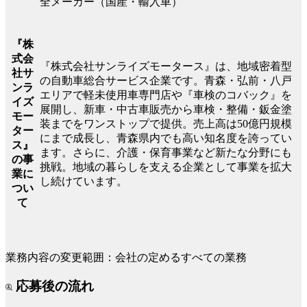
全メーカー（国産・輸入車）
『株
式会
『株式会社サンライズモータース』は、地域密着型
社サ
の自動車総合サービス企業です。青森・弘前・八戸
ンラ
エリアで軽未使用車専門店や『車検のコバック』を
イズ
展開し、新車・中古車販売から車検・整備・鈑金塗
モー
装までをワンストップで提供。売上高は50億円規模
ター
にまで成長し、青森県内でも高い知名度を誇ってい
ス』
ます。さらに、介護・保育事業など新たな分野にも
の事
挑戦。地域の暮らしを支える企業として事業を拡大
業に
し続けています。
つい
て
業務内容の変更範囲：会社の定めるすべての業務
応募後の流れ