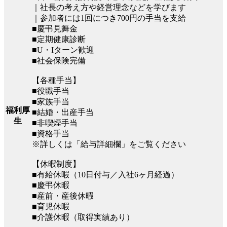
｜社長の考え方や経営理念などを学びます
｜参加者には1回につき700円の手当を支給
■慶弔見舞金
■定期健康診断
■U・Iターン歓迎
■社会保険完備
【各種手当】
■役職手当
■家族手当
福利厚
■結婚・出産手当
生
■非喫煙手当
■資格手当
※詳しくは「給与詳細欄」をご覧ください
【休暇制度】
■有給休暇（10日付与／入社6ヶ月経過）
■慶弔休暇
■産前・産後休暇
■育児休暇
■介護休暇（取得実績あり）