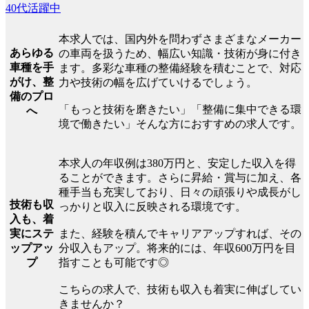
40代活躍中
本求人では、国内外を問わずさまざまなメーカー
あらゆる
の車両を扱うため、幅広い知識・技術が身に付き
車種を手
ます。多彩な車種の整備経験を積むことで、対応
がけ、整
力や技術の幅を広げていけるでしょう。
備のプロ
「もっと技術を磨きたい」「整備に集中できる環
へ
境で働きたい」そんな方におすすめの求人です。
本求人の年収例は380万円と、安定した収入を得
ることができます。さらに昇給・賞与に加え、各
種手当も充実しており、日々の頑張りや成長がし
技術も収
っかりと収入に反映される環境です。
入も、着
実にステ
また、経験を積んでキャリアアップすれば、その
ップアッ
分収入もアップ。将来的には、年収600万円を目
プ
指すことも可能です◎
こちらの求人で、技術も収入も着実に伸ばしてい
きませんか？