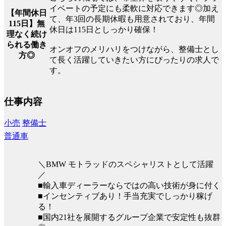
イベートの予定にも柔軟に対応できます◎加え
【年間休日
て、年3回の長期休暇も用意されており、年間
115日】無
休日は115日としっかり確保！
理なく続け
られる働き
オンオフのメリハリをつけながら、整備士とし
方◎
て長く活躍していきたい方にぴったりの求人で
す。
仕事内容
小売
整備士
普通車
＼BMW モトラッドのスペシャリストとして活躍
／
■輸入車ディーラーならではの高い技術が身に付く
■インセンティブあり！手当充実でしっかり稼げ
る！
■国内21社を展開するグループ企業で安定性も抜群