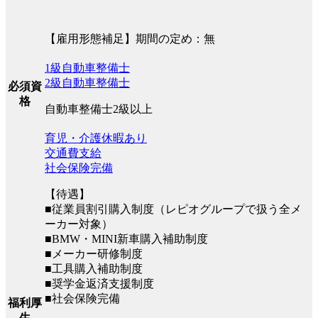
【雇用形態補足】期間の定め：無
1級自動車整備士
2級自動車整備士
必須資
格
自動車整備士2級以上
育児・介護休暇あり
交通費支給
社会保険完備
【待遇】
■従業員割引購入制度（レピオグループで扱う全メ
ーカー対象）
■BMW・MINI新車購入補助制度
■メーカー研修制度
■工具購入補助制度
■奨学金返済支援制度
■社会保険完備
福利厚
生