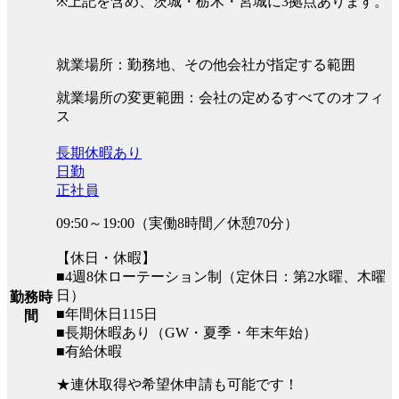
※上記を含め、茨城・栃木・宮城に3拠点あります。
就業場所：勤務地、その他会社が指定する範囲
就業場所の変更範囲：会社の定めるすべてのオフィ
ス
長期休暇あり
日勤
正社員
09:50～19:00（実働8時間／休憩70分）
【休日・休暇】
■4週8休ローテーション制（定休日：第2水曜、木曜
日）
勤務時
■年間休日115日
間
■長期休暇あり（GW・夏季・年末年始）
■有給休暇
★連休取得や希望休申請も可能です！