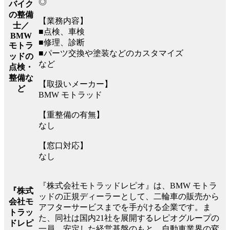
◎
バイク
の整備
【業務内容】
士／
■点検、車検
BMW
■修理、診断
モトラ
■パーツ交換や塗装などのカスタマイズ
ッドの
など
点検・
整備な
【取扱いメーカー】
ど
BMW モトラッド
【重整備の有無】
なし
【窓口対応】
なし
『株式会社モトラッドレピオ』は、BMW モトラ
『株式
ッドの正規ディーラーとして、二輪車の販売から
会社モ
アフターサービスまでを手がける企業です。ま
トラッ
た、同社は国内21社を展開するレピオグループの
ドレピ
一員。安定した経営基盤のもと、自動車業界の変