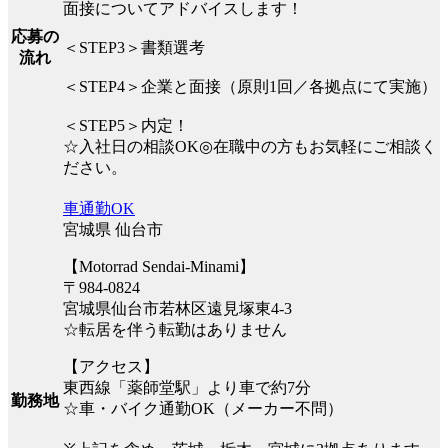
面接についてアドバイスします！
応募の
＜STEP3＞書類選考
流れ
＜STEP4＞企業と面接（原則1回／各拠点にて実施）
＜STEP5＞内定！
☆入社日の相談OK◎在職中の方もお気軽にご相談く
ださい。
車通勤OK
宮城県 仙台市
【Motorrad Sendai-Minami】
〒984-0824
宮城県仙台市若林区遠見塚東4-3
☆転居を伴う転勤はありません
【アクセス】
東西線「薬師堂駅」より車で約7分
勤務地
☆車・バイク通勤OK（メーカー不問）