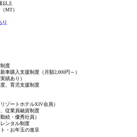
級以上
（MT）
あり
】
援制度
新車購入支援制度（月額2,000円～）
得実績あり）
制度、育児支援制度
暇
リゾートホテルXIV会員）
度、従業員融資制度
年勤続・優秀社員）
日レンタル制度
ント・お年玉の進呈
助