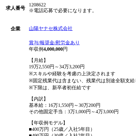
1208622
求人番号
※電話応募で必要になります。
山陽ヤナセ株式会社
企業
賞与/報奨金/慰労金あり
年収例
4,000,000
円
【月給】
19万2,550円～34万3,200円
※スキルや経験を考慮の上決定されます
※固定残業代は含まない、残業代は別途全額支給
※下限は、新卒者初任給です
【内訳】
基本給：16万1,550円～30万200円
その他固定手当：3万1,000円～4万3,000円
【年収例モデル】
■400万円（25歳／入社5年目）
■490万円（30歳／入社7年目）