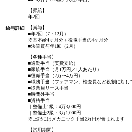
【昇給】
年2回
【賞与】
給与詳細
■年2回（7・12月）
※基本給4ヶ月分＋役職手当の4ヶ月分
■決算賞与年1回（2月）
【各種手当】
■通勤手当（実費支給）
■家族手当（月1万円／1人あたり）
■役職手当（2万〜4万円）
■職務手当（フォアマン、検査員など役割に対し
■従業員リース手当
■時間外手当
■資格手当
｜整備士1級：4万3,000円
｜整備士2級：3万1,000円
※上記にはメカニック手当2万円が含まれます
【試用期間】