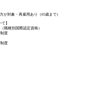
方が対象・再雇用あり（65歳まで）
いて】
ム（職種別国際認定資格）
行制度
育制度
】