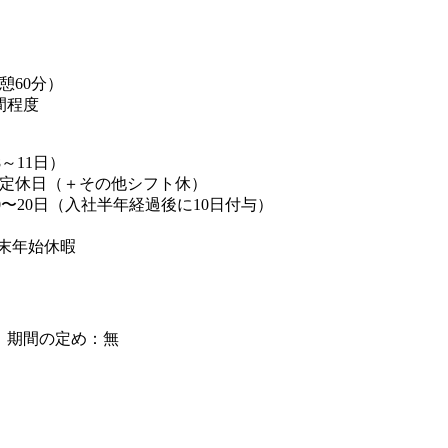
（休憩60分）
間程度
～11日）
曜定休日（＋その他シフト休）
0〜20日（入社半年経過後に10日付与）
年末年始休暇
】期間の定め：無