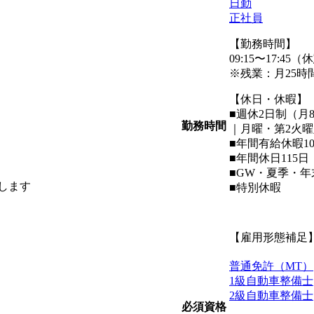
日勤
正社員
【勤務時間】
09:15〜17:45
※残業：月25時
【休日・休暇】
■週休2日制（月8
勤務時間
｜月曜・第2火
■年間有給休暇1
■年間休日115日
■GW・夏季・
します
■特別休暇
【雇用形態補足
普通免許（MT）
1級自動車整備士
2級自動車整備士
必須資格