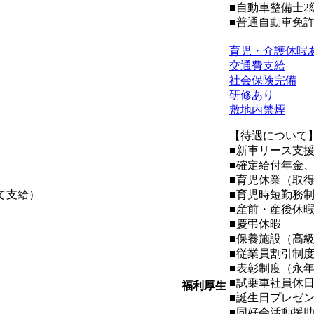
■自動車整備士2
■普通自動車免許
育児・介護休暇
交通費支給
社会保険完備
研修あり
敷地内禁煙
【待遇について
■新車リース支
■確定給付年金、
■育児休業（取
て支給）
■育児時短勤務
■産前・産後休
■慶弔休暇
■保養施設（高級
■従業員割引制
■表彰制度（永
■試乗車社員休
福利厚生
■誕生日プレゼ
■同好会活動援