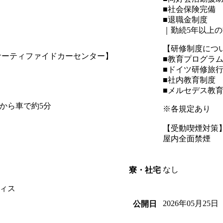
■社会保険完備
■退職金制度
｜勤続5年以上の
【研修制度につ
サーティファイドカーセンター】
■教育プログラ
■ドイツ研修旅
■社内教育制度
■メルセデス教
から車で約5分
※各規定あり
【受動喫煙対策
屋内全面禁煙
なし
寮・社宅
ィス
2026年05月25日
公開日