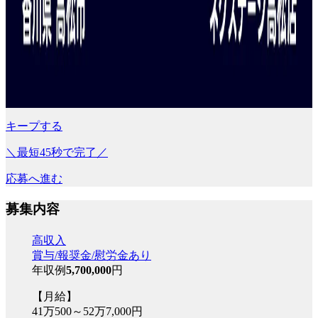
キープする
＼最短45秒で完了／
応募へ進む
募集内容
高収入
賞与/報奨金/慰労金あり
年収例
5,700,000
円
【月給】
41万500～52万7,000円