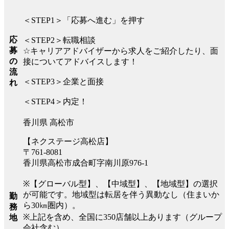
＜STEP1＞「応募へ進む」を押す
応
＜STEP2＞転職相談
募
☆キャリアアドバイザーから求人をご紹介したり、面
の
接についてアドバイスします！
流
＜STEP3＞企業と面接
れ
＜STEP4＞内定！
香川県 高松市
【ネクステージ高松店】
〒761-8081
香川県高松市成合町字南川原976-1
※【グローバル型】、【中域型】、【地域型】の選択
が可能です。地域型は転居を伴う異動なし（住まいか
勤
ら30㎞圏内）。
務
※上記を含め、全国に350店舗以上あります（グループ
地
会社含む）。