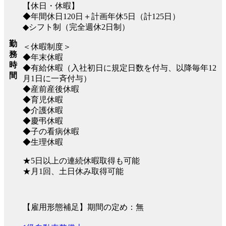
【休日・休暇】
◆年間休日120日＋計画年休5日（計125日）
◆シフト制（完全週休2日制）
勤
＜休暇制度＞
務
◆年末休暇
時
◆有給休暇（入社初日に規定日数を付与、以降毎年12
間
月1日に一斉付与）
◆産前産後休暇
◆育児休暇
◆介護休暇
◆慶弔休暇
◆子の看病休暇
◆生理休暇
★5日以上の連続休暇取得も可能
★月1回、土日休み取得可能
【雇用形態補足】期間の定め：無