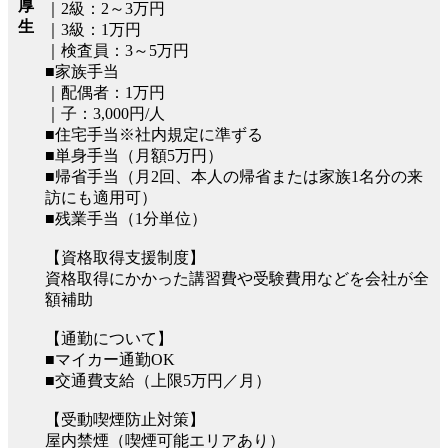
厚
｜2級：2～3万円
生
｜3級：1万円
｜検査員：3～5万円
■家族手当
｜配偶者：1万円
｜子：3,000円/人
■住宅手当※社内規定に準ずる
■単身手当（月額5万円）
■帰省手当（月2回、本人の帰省または家族1名分の来
訪にも適用可）
■残業手当（1分単位）
【資格取得支援制度】
資格取得にかかった講習費や受験費用などを会社が全
額補助
【通勤について】
■マイカー通勤OK
■交通費支給（上限5万円／月）
【受動喫煙防止対策】
屋内禁煙（喫煙可能エリアあり）