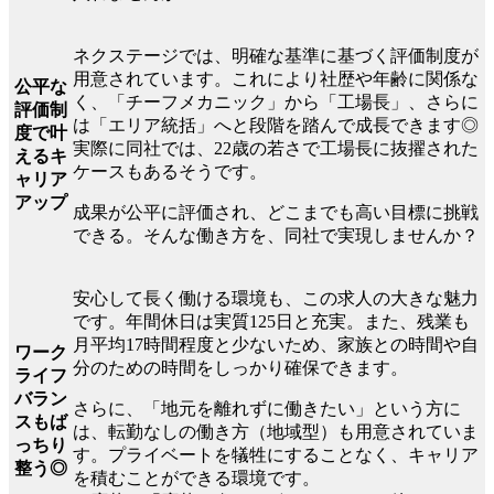
ネクステージでは、明確な基準に基づく評価制度が
用意されています。これにより社歴や年齢に関係な
公平な
く、「チーフメカニック」から「工場長」、さらに
評価制
は「エリア統括」へと段階を踏んで成長できます◎
度で叶
実際に同社では、22歳の若さで工場長に抜擢された
えるキ
ケースもあるそうです。
ャリア
アップ
成果が公平に評価され、どこまでも高い目標に挑戦
できる。そんな働き方を、同社で実現しませんか？
安心して長く働ける環境も、この求人の大きな魅力
です。年間休日は実質125日と充実。また、残業も
月平均17時間程度と少ないため、家族との時間や自
ワーク
分のための時間をしっかり確保できます。
ライフ
バラン
さらに、「地元を離れずに働きたい」という方に
スもば
は、転勤なしの働き方（地域型）も用意されていま
っちり
す。プライベートを犠牲にすることなく、キャリア
整う◎
を積むことができる環境です。