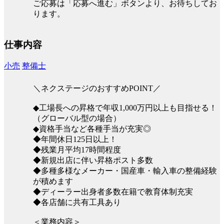
ご応募は「応募へ進む」ボタンより、お待ちしてお
ります。
仕事内容
小売
整備士
＼ネクステージのおすすめPOINT／
◆工場長への昇格で年収1,000万円以上も目指せる！
（グローバル型の場合）
◆資格手当など各種手当が充実◎
◆年間休日125日以上！
◆残業月平均17時間程度
◆新規出店に伴い昇格ポスト多数
◆多種多様なメーカー・国産車・輸入車の整備経験
が積めます
◆ディーラー出身者多数在籍で教育体制充実
◆各店舗に共有工具あり
＜業務内容＞