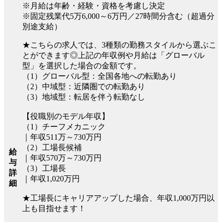
※月給は年齢・経験・資格を考慮し決定
※固定残業代5万6,000～6万円／27時間分含む（超過分
別途支給）
★こちらの求人では、3種類の勤務スタイルから選ぶこ
とができます◎上記の年収例や月給は「グローバル
型」を選択した場合の金額です。
（1）グローバル型：全国各地への転勤あり
（2）中域型：近隣圏での転勤あり
（3）地域型：転居を伴う転勤なし
【役職別のモデル年収】
（1）チーフメカニック
｜年収511万～730万円
（2）工場長候補
給
｜年収570万～730万円
与
（3）工場長
詳
｜年収1,020万円
細
★工場長にキャリアアップした場合、年収1,000万円以
上も目指せます！