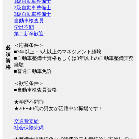
1級自動車整備士
2級自動車整備士
3級自動車整備士
自動車検査員
学歴不問
第二新卒歓迎
＜応募条件＞
必
■3年以上・5人以上のマネジメント経験
須
■自動車整備士資格もしくは3年以上の自動車整備実務
資
経験
格
■普通自動車免許
＜歓迎条件＞
■自動車検査員資格
★学歴不問◎
★20〜40代の男女が活躍中の職場です！
交通費支給
社会保険完備