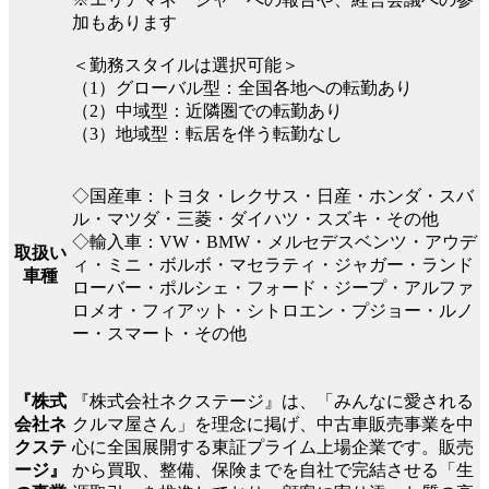
加もあります
＜勤務スタイルは選択可能＞
（1）グローバル型：全国各地への転勤あり
（2）中域型：近隣圏での転勤あり
（3）地域型：転居を伴う転勤なし
◇国産車：トヨタ・レクサス・日産・ホンダ・スバ
ル・マツダ・三菱・ダイハツ・スズキ・その他
◇輸入車：VW・BMW・メルセデスベンツ・アウデ
取扱い
ィ・ミニ・ボルボ・マセラティ・ジャガー・ランド
車種
ローバー・ポルシェ・フォード・ジープ・アルファ
ロメオ・フィアット・シトロエン・プジョー・ルノ
ー・スマート・その他
『株式会社ネクステージ』は、「みんなに愛される
『株式
クルマ屋さん」を理念に掲げ、中古車販売事業を中
会社ネ
心に全国展開する東証プライム上場企業です。販売
クステ
から買取、整備、保険までを自社で完結させる「生
ージ』