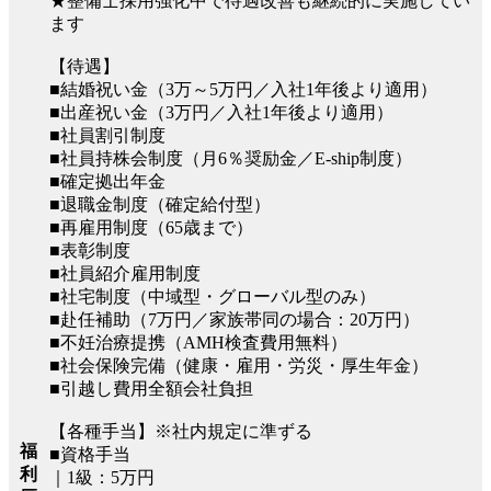
★整備士採用強化中で待遇改善も継続的に実施してい
ます
【待遇】
■結婚祝い金（3万～5万円／入社1年後より適用）
■出産祝い金（3万円／入社1年後より適用）
■社員割引制度
■社員持株会制度（月6％奨励金／E-ship制度）
■確定拠出年金
■退職金制度（確定給付型）
■再雇用制度（65歳まで）
■表彰制度
■社員紹介雇用制度
■社宅制度（中域型・グローバル型のみ）
■赴任補助（7万円／家族帯同の場合：20万円）
■不妊治療提携（AMH検査費用無料）
■社会保険完備（健康・雇用・労災・厚生年金）
■引越し費用全額会社負担
【各種手当】※社内規定に準ずる
福
■資格手当
利
｜1級：5万円