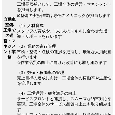
工場長候補として、工場全体の運営・マネジメント
を担当します。
※整備の実務作業は専任のメカニックが担当します
自動車
整備/
（1）人材育成
工場で
スタッフの育成や、1人1人のスキルに合わせた指
の運
導・サポートを行います
営・マ
（2）業務の進行管理
ネジメ
車検・整備・点検の進捗を把握し、最適な人員配置
ント業
を行います
務
☆作業品質の向上に向けた改善にも取り組みます
（3）数値・稼働率の管理
売上目標の達成に向け、工場全体の稼働率や生産性
を管理します
（4）工場運営・顧客満足の向上
サービスフロントと連携し、スムーズな納車対応を
実現。工場全体のサービス品質向上にも取り組みま
す
※エリアマネージャーへの報告や、経営会議への参