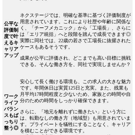
ネクステージでは、明確な基準に基づく評価制度が
用意されています。これにより社歴や年齢に関係な
公平な
く、「チーフメカニック」から「工場長」、さらに
評価制
は「エリア統括」へと段階を踏んで成長できます◎
度で叶
実際に同社では、22歳の若さで工場長に抜擢された
えるキ
ケースもあるそうです。
ャリア
アップ
成果が公平に評価され、どこまでも高い目標に挑戦
できる。そんな働き方を、同社で実現しませんか？
安心して長く働ける環境も、この求人の大きな魅力
です。年間休日は実質125日と充実。また、残業も
月平均17時間程度と少ないため、家族との時間や自
ワーク
分のための時間をしっかり確保できます。
ライフ
バラン
さらに、「地元を離れずに働きたい」という方に
スもば
は、転勤なしの働き方（地域型）も用意されていま
っちり
す。プライベートを犠牲にすることなく、キャリア
整う◎
を積むことができる環境です。