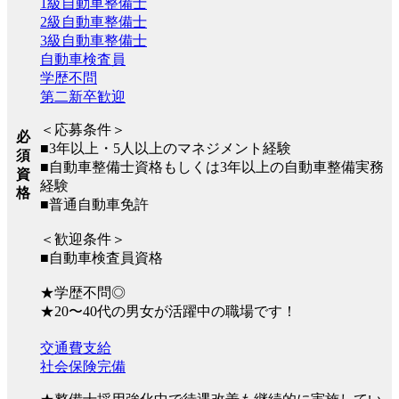
1級自動車整備士
2級自動車整備士
3級自動車整備士
自動車検査員
学歴不問
第二新卒歓迎
＜応募条件＞
必
■3年以上・5人以上のマネジメント経験
須
■自動車整備士資格もしくは3年以上の自動車整備実務
資
経験
格
■普通自動車免許
＜歓迎条件＞
■自動車検査員資格
★学歴不問◎
★20〜40代の男女が活躍中の職場です！
交通費支給
社会保険完備