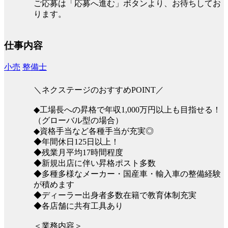
ご応募は「応募へ進む」ボタンより、お待ちしてお
ります。
仕事内容
小売
整備士
＼ネクステージのおすすめPOINT／
◆工場長への昇格で年収1,000万円以上も目指せる！
（グローバル型の場合）
◆資格手当など各種手当が充実◎
◆年間休日125日以上！
◆残業月平均17時間程度
◆新規出店に伴い昇格ポスト多数
◆多種多様なメーカー・国産車・輸入車の整備経験
が積めます
◆ディーラー出身者多数在籍で教育体制充実
◆各店舗に共有工具あり
＜業務内容＞