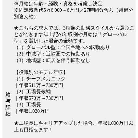
※月給は年齢・経験・資格を考慮し決定
※固定残業代5万6,000～6万円／27時間分含む（超過分
別途支給）
★こちらの求人では、3種類の勤務スタイルから選ぶこ
とができます◎上記の年収例や月給は「グローバル
型」を選択した場合の金額です。
（1）グローバル型：全国各地への転勤あり
（2）中域型：近隣圏での転勤あり
（3）地域型：転居を伴う転勤なし
【役職別のモデル年収】
（1）チーフメカニック
｜年収511万～730万円
（2）工場長候補
給
｜年収570万～730万円
与
（3）工場長
詳
｜年収1,020万円
細
★工場長にキャリアアップした場合、年収1,000万円以
上も目指せます！