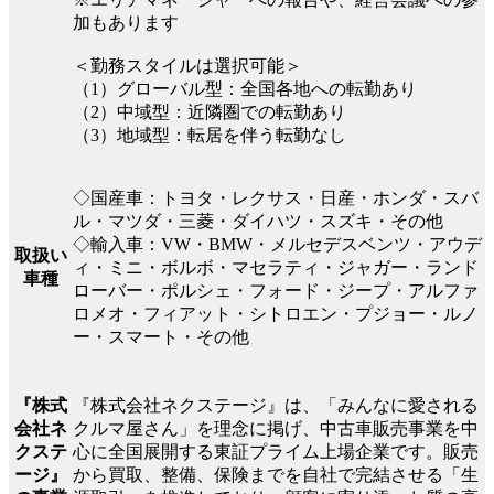
加もあります
＜勤務スタイルは選択可能＞
（1）グローバル型：全国各地への転勤あり
（2）中域型：近隣圏での転勤あり
（3）地域型：転居を伴う転勤なし
◇国産車：トヨタ・レクサス・日産・ホンダ・スバ
ル・マツダ・三菱・ダイハツ・スズキ・その他
◇輸入車：VW・BMW・メルセデスベンツ・アウデ
取扱い
ィ・ミニ・ボルボ・マセラティ・ジャガー・ランド
車種
ローバー・ポルシェ・フォード・ジープ・アルファ
ロメオ・フィアット・シトロエン・プジョー・ルノ
ー・スマート・その他
『株式会社ネクステージ』は、「みんなに愛される
『株式
クルマ屋さん」を理念に掲げ、中古車販売事業を中
会社ネ
心に全国展開する東証プライム上場企業です。販売
クステ
から買取、整備、保険までを自社で完結させる「生
ージ』