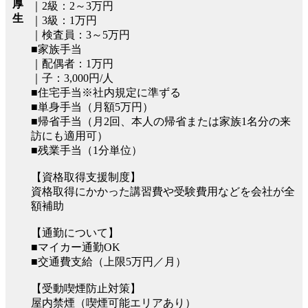
厚
｜2級：2～3万円
生
｜3級：1万円
｜検査員：3～5万円
■家族手当
｜配偶者：1万円
｜子：3,000円/人
■住宅手当※社内規定に準ずる
■単身手当（月額5万円）
■帰省手当（月2回、本人の帰省または家族1名分の来
訪にも適用可）
■残業手当（1分単位）
【資格取得支援制度】
資格取得にかかった講習費や受験費用などを会社が全
額補助
【通勤について】
■マイカー通勤OK
■交通費支給（上限5万円／月）
【受動喫煙防止対策】
屋内禁煙（喫煙可能エリアあり）