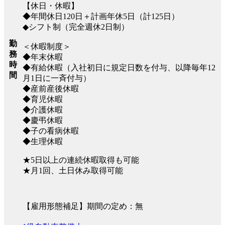
【休日・休暇】
◆年間休日120日＋計画年休5日（計125日）
◆シフト制（完全週休2日制）
勤
＜休暇制度＞
務
◆年末休暇
時
◆有給休暇（入社初日に規定日数を付与、以降毎年12
間
月1日に一斉付与）
◆産前産後休暇
◆育児休暇
◆介護休暇
◆慶弔休暇
◆子の看病休暇
◆生理休暇
★5日以上の連続休暇取得も可能
★月1回、土日休み取得可能
【雇用形態補足】期間の定め：無