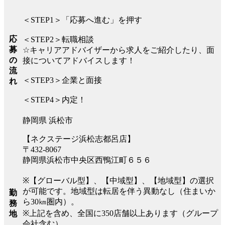
＜STEP1＞「応募へ進む」を押す
応
＜STEP2＞転職相談
募
☆キャリアアドバイザーから求人をご紹介したり、面
の
接についてアドバイスします！
流
＜STEP3＞企業と面接
れ
＜STEP4＞内定！
静岡県 浜松市
【ネクステージ浜松志都呂店】
〒432-8067
静岡県浜松市中央区西鴨江町６５６
※【グローバル型】、【中域型】、【地域型】の選択
が可能です。地域型は転居を伴う異動なし（住まいか
勤
ら30㎞圏内）。
務
※上記を含め、全国に350店舗以上あります（グループ
地
会社含む）。