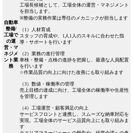
工場長候補として、工場全体の運営・マネジメント
を担当します。
※整備の実務作業は専任のメカニックが担当します
自動車
整備/
（1）人材育成
工場で
スタッフの育成や、1人1人のスキルに合わせた指
の運
導・サポートを行います
営・マ
（2）業務の進行管理
ネジメ
車検・整備・点検の進捗を把握し、最適な人員配置
ント業
を行います
務
☆作業品質の向上に向けた改善にも取り組みます
（3）数値・稼働率の管理
売上目標の達成に向け、工場全体の稼働率や生産性
を管理します
（4）工場運営・顧客満足の向上
サービスフロントと連携し、スムーズな納車対応を
実現。工場全体のサービス品質向上にも取り組みま
す
※エリアマネージャーへの報告や、経営会議への参