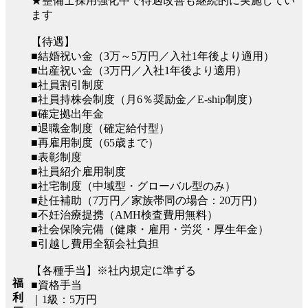
★整備士採用強化中で待遇改善も継続的に実施してい
ます
【待遇】
■結婚祝い金（3万～5万円／入社1年後より適用）
■出産祝い金（3万円／入社1年後より適用）
■社員割引制度
■社員持株会制度（月6％奨励金／E-ship制度）
■確定拠出年金
■退職金制度（確定給付型）
■再雇用制度（65歳まで）
■表彰制度
■社員紹介雇用制度
■社宅制度（中域型・グローバル型のみ）
■赴任補助（7万円／家族帯同の場合：20万円）
■不妊治療提携（AMH検査費用無料）
■社会保険完備（健康・雇用・労災・厚生年金）
■引越し費用全額会社負担
【各種手当】※社内規定に準ずる
福
■資格手当
利
｜1級：5万円