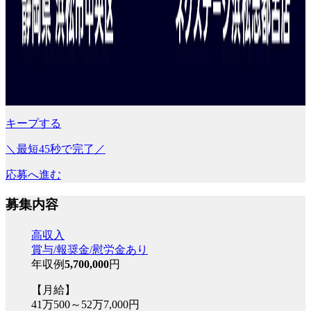
キープする
＼最短45秒で完了／
応募へ進む
募集内容
高収入
賞与/報奨金/慰労金あり
年収例
5,700,000
円
【月給】
41万500～52万7,000円