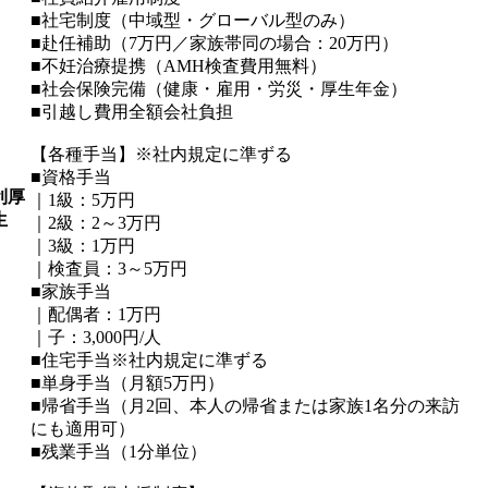
■社宅制度（中域型・グローバル型のみ）
■赴任補助（7万円／家族帯同の場合：20万円）
■不妊治療提携（AMH検査費用無料）
■社会保険完備（健康・雇用・労災・厚生年金）
■引越し費用全額会社負担
【各種手当】※社内規定に準ずる
■資格手当
利厚
｜1級：5万円
生
｜2級：2～3万円
｜3級：1万円
｜検査員：3～5万円
■家族手当
｜配偶者：1万円
｜子：3,000円/人
■住宅手当※社内規定に準ずる
■単身手当（月額5万円）
■帰省手当（月2回、本人の帰省または家族1名分の来訪
にも適用可）
■残業手当（1分単位）