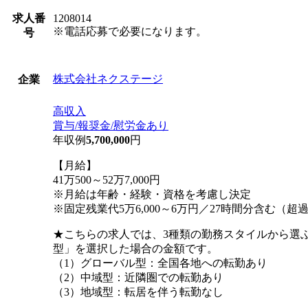
求人番
1208014
※電話応募で必要になります。
号
株式会社ネクステージ
企業
高収入
賞与/報奨金/慰労金あり
年収例
5,700,000
円
【月給】
41万500～52万7,000円
※月給は年齢・経験・資格を考慮し決定
※固定残業代5万6,000～6万円／27時間分含む（
★こちらの求人では、3種類の勤務スタイルから選
型」を選択した場合の金額です。
（1）グローバル型：全国各地への転勤あり
（2）中域型：近隣圏での転勤あり
（3）地域型：転居を伴う転勤なし