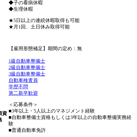
◆子の看病休暇
◆生理休暇
★5日以上の連続休暇取得も可能
★月1回、土日休み取得可能
【雇用形態補足】期間の定め：無
1級自動車整備士
2級自動車整備士
3級自動車整備士
自動車検査員
学歴不問
第二新卒歓迎
＜応募条件＞
■3年以上・5人以上のマネジメント経験
須資
■自動車整備士資格もしくは3年以上の自動車整備実務経
格
験
■普通自動車免許