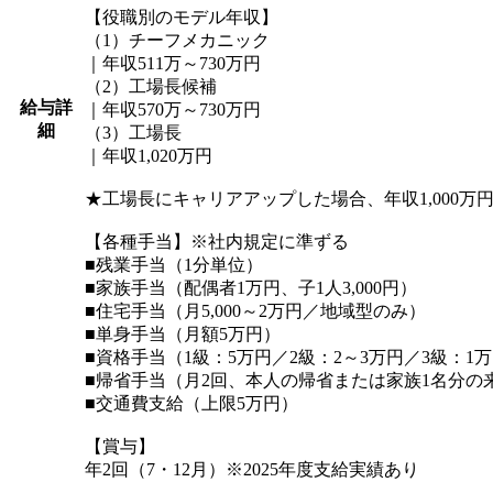
【役職別のモデル年収】
（1）チーフメカニック
｜年収511万～730万円
（2）工場長候補
給与詳
｜年収570万～730万円
細
（3）工場長
｜年収1,020万円
★工場長にキャリアアップした場合、年収1,000万
【各種手当】※社内規定に準ずる
■残業手当（1分単位）
■家族手当（配偶者1万円、子1人3,000円）
■住宅手当（月5,000～2万円／地域型のみ）
■単身手当（月額5万円）
■資格手当（1級：5万円／2級：2～3万円／3級：1
■帰省手当（月2回、本人の帰省または家族1名分の
■交通費支給（上限5万円）
【賞与】
年2回（7・12月）※2025年度支給実績あり