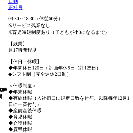
日勤
正社員
09:30～18:30（休憩60分）
※サービス残業なし
※育児時短制度あり（子どもが小3になるまで）
【残業】
月17時間程度
【休日・休暇】
◆年間休日120日＋計画年休5日（計125日）
◆シフト制（完全週休2日制）
＜休暇制度＞
務時
◆年末休暇
間
◆有給休暇（入社初日に規定日数を付与、以降毎年12月1
日に一斉付与）
◆産前産後休暇
◆育児休暇
◆介護休暇
◆慶弔休暇