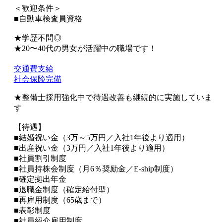
＜歓迎条件＞
■自動車検査員資格
★学歴不問◎
★20〜40代の男女が活躍中の職場です！
交通費支給
社会保険完備
★整備士採用強化中で待遇改善も継続的に実施していま
す
【待遇】
■結婚祝い金（3万～5万円／入社1年後より適用）
■出産祝い金（3万円／入社1年後より適用）
■社員割引制度
■社員持株会制度（月6％奨励金／E-ship制度）
■確定拠出年金
■退職金制度（確定給付型）
■再雇用制度（65歳まで）
■表彰制度
■社員紹介雇用制度