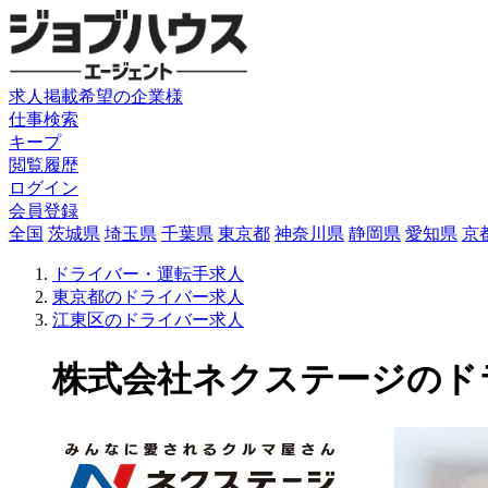
求人掲載希望の企業様
仕事検索
キープ
閲覧履歴
ログイン
会員登録
全国
茨城県
埼玉県
千葉県
東京都
神奈川県
静岡県
愛知県
京
ドライバー・運転手求人
東京都のドライバー求人
江東区のドライバー求人
株式会社ネクステージのドライバ