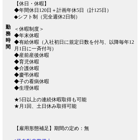
【休日・休暇】
◆年間休日120日＋計画年休5日（計125日）
◆シフト制（完全週休2日制）
勤
＜休暇制度＞
務
◆年末休暇
時
◆有給休暇（入社初日に規定日数を付与、以降毎年12
間
月1日に一斉付与）
◆産前産後休暇
◆育児休暇
◆介護休暇
◆慶弔休暇
◆子の看病休暇
◆生理休暇
★5日以上の連続休暇取得も可能
★月1回、土日休み取得可能
【雇用形態補足】期間の定め：無