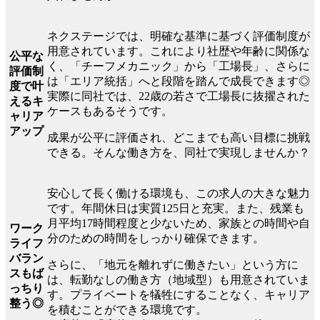
ネクステージでは、明確な基準に基づく評価制度が
用意されています。これにより社歴や年齢に関係な
公平な
く、「チーフメカニック」から「工場長」、さらに
評価制
は「エリア統括」へと段階を踏んで成長できます◎
度で叶
実際に同社では、22歳の若さで工場長に抜擢された
えるキ
ケースもあるそうです。
ャリア
アップ
成果が公平に評価され、どこまでも高い目標に挑戦
できる。そんな働き方を、同社で実現しませんか？
安心して長く働ける環境も、この求人の大きな魅力
です。年間休日は実質125日と充実。また、残業も
月平均17時間程度と少ないため、家族との時間や自
ワーク
分のための時間をしっかり確保できます。
ライフ
バラン
さらに、「地元を離れずに働きたい」という方に
スもば
は、転勤なしの働き方（地域型）も用意されていま
っちり
す。プライベートを犠牲にすることなく、キャリア
整う◎
を積むことができる環境です。