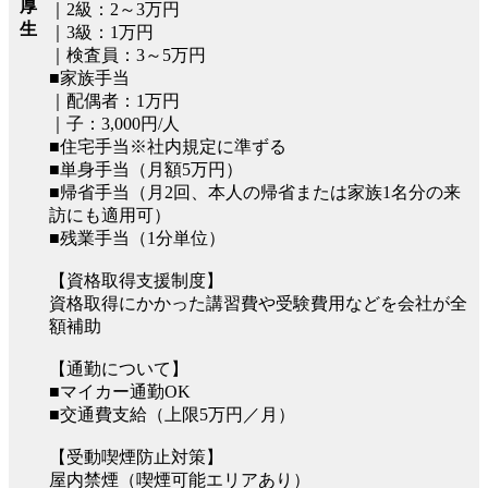
厚
｜2級：2～3万円
生
｜3級：1万円
｜検査員：3～5万円
■家族手当
｜配偶者：1万円
｜子：3,000円/人
■住宅手当※社内規定に準ずる
■単身手当（月額5万円）
■帰省手当（月2回、本人の帰省または家族1名分の来
訪にも適用可）
■残業手当（1分単位）
【資格取得支援制度】
資格取得にかかった講習費や受験費用などを会社が全
額補助
【通勤について】
■マイカー通勤OK
■交通費支給（上限5万円／月）
【受動喫煙防止対策】
屋内禁煙（喫煙可能エリアあり）