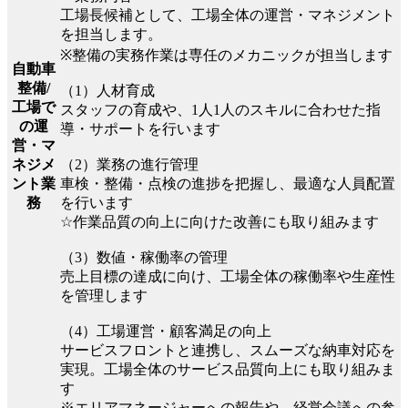
工場長候補として、工場全体の運営・マネジメント
を担当します。
※整備の実務作業は専任のメカニックが担当します
自動車
整備/
（1）人材育成
工場で
スタッフの育成や、1人1人のスキルに合わせた指
の運
導・サポートを行います
営・マ
（2）業務の進行管理
ネジメ
車検・整備・点検の進捗を把握し、最適な人員配置
ント業
を行います
務
☆作業品質の向上に向けた改善にも取り組みます
（3）数値・稼働率の管理
売上目標の達成に向け、工場全体の稼働率や生産性
を管理します
（4）工場運営・顧客満足の向上
サービスフロントと連携し、スムーズな納車対応を
実現。工場全体のサービス品質向上にも取り組みま
す
※エリアマネージャーへの報告や、経営会議への参