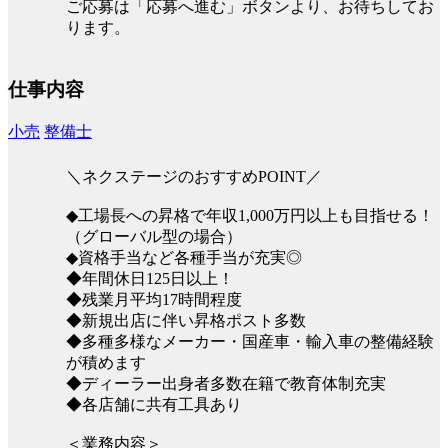
ご応募は「応募へ進む」ボタンより、お待ちしてお
ります。
仕事内容
小売
整備士
＼ネクステージのおすすめPOINT／
◆工場長への昇格で年収1,000万円以上も目指せる！
（グローバル型の場合）
◆資格手当など各種手当が充実◎
◆年間休日125日以上！
◆残業月平均17時間程度
◆新規出店に伴い昇格ポスト多数
◆多種多様なメーカー・国産車・輸入車の整備経験
が積めます
◆ディーラー出身者多数在籍で教育体制充実
◆各店舗に共有工具あり
＜業務内容＞