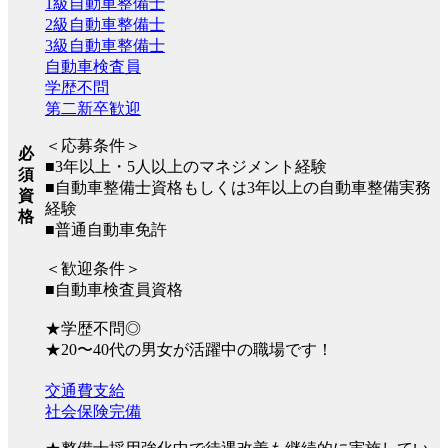
1級自動車整備士
2級自動車整備士
3級自動車整備士
自動車検査員
学歴不問
第二新卒歓迎
＜応募条件＞
必
■3年以上・5人以上のマネジメント経験
須
■自動車整備士資格もしくは3年以上の自動車整備実務
資
経験
格
■普通自動車免許
＜歓迎条件＞
■自動車検査員資格
★学歴不問◎
★20〜40代の男女が活躍中の職場です！
交通費支給
社会保険完備