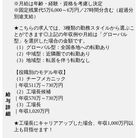
※月給は年齢・経験・資格を考慮し決定
※固定残業代5万6,000～6万円／27時間分含む（超過分
別途支給）
★こちらの求人では、3種類の勤務スタイルから選ぶこ
とができます◎上記の年収例や月給は「グローバル
型」を選択した場合の金額です。
（1）グローバル型：全国各地への転勤あり
（2）中域型：近隣圏での転勤あり
（3）地域型：転居を伴う転勤なし
【役職別のモデル年収】
（1）チーフメカニック
｜年収511万～730万円
（2）工場長候補
給
｜年収570万～730万円
与
（3）工場長
詳
｜年収1,020万円
細
★工場長にキャリアアップした場合、年収1,000万円以
上も目指せます！