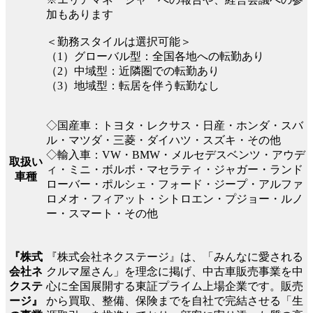
加もあります
＜勤務スタイルは選択可能＞
（1）グローバル型：全国各地への転勤あり
（2）中域型：近隣圏での転勤あり
（3）地域型：転居を伴う転勤なし
◇国産車：トヨタ・レクサス・日産・ホンダ・スバ
ル・マツダ・三菱・ダイハツ・スズキ・その他
◇輸入車：VW・BMW・メルセデスベンツ・アウデ
取扱い
ィ・ミニ・ボルボ・マセラティ・ジャガー・ランド
車種
ローバー・ポルシェ・フォード・ジープ・アルファ
ロメオ・フィアット・シトロエン・プジョー・ルノ
ー・スマート・その他
『株式会社ネクステージ』は、「みんなに愛される
『株式
クルマ屋さん」を理念に掲げ、中古車販売事業を中
会社ネ
心に全国展開する東証プライム上場企業です。販売
クステ
から買取、整備、保険までを自社で完結させる「生
ージ』