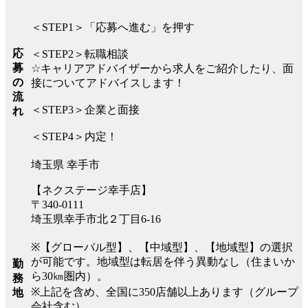
＜STEP1＞「応募へ進む」を押す
応
＜STEP2＞転職相談
募
☆キャリアアドバイザーから求人をご紹介したり、面
の
接についてアドバイスします！
流
＜STEP3＞企業と面接
れ
＜STEP4＞内定！
埼玉県 幸手市
【ネクステージ幸手店】
〒340-0111
埼玉県幸手市北２丁目6-16
※【グローバル型】、【中域型】、【地域型】の選択
が可能です。地域型は転居を伴う異動なし（住まいか
勤
ら30㎞圏内）。
務
※上記を含め、全国に350店舗以上あります（グループ
地
会社含む）。