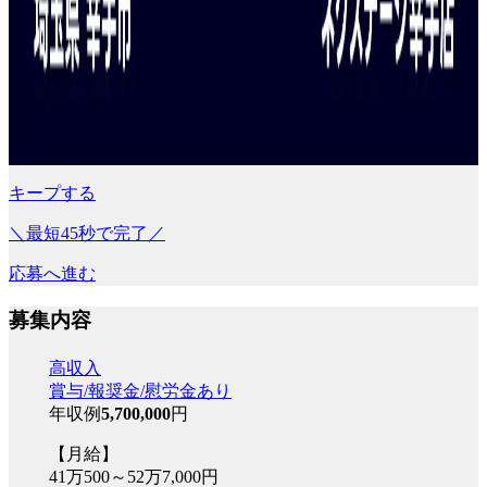
キープする
＼最短45秒で完了／
応募へ進む
募集内容
高収入
賞与/報奨金/慰労金あり
年収例
5,700,000
円
【月給】
41万500～52万7,000円