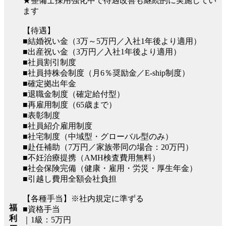
★整備士採用強化中で待遇改善も継続的に実施してい
ます
【待遇】
■結婚祝い金（3万～5万円／入社1年後より適用）
■出産祝い金（3万円／入社1年後より適用）
■社員割引制度
■社員持株会制度（月6％奨励金／E-ship制度）
■確定拠出年金
■退職金制度（確定給付型）
■再雇用制度（65歳まで）
■表彰制度
■社員紹介雇用制度
■社宅制度（中域型・グローバル型のみ）
■赴任補助（7万円／家族帯同の場合：20万円）
■不妊治療提携（AMH検査費用無料）
■社会保険完備（健康・雇用・労災・厚生年金）
■引越し費用全額会社負担
【各種手当】※社内規定に準ずる
福
■資格手当
利
｜1級：5万円