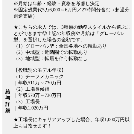
※月給は年齢・経験・資格を考慮し決定
※固定残業代5万6,000～6万円／27時間分含む（超過分
別途支給）
★こちらの求人では、3種類の勤務スタイルから選ぶこ
とができます◎上記の年収例や月給は「グローバル
型」を選択した場合の金額です。
（1）グローバル型：全国各地への転勤あり
（2）中域型：近隣圏での転勤あり
（3）地域型：転居を伴う転勤なし
【役職別のモデル年収】
（1）チーフメカニック
｜年収511万～730万円
（2）工場長候補
給
｜年収570万～730万円
与
（3）工場長
詳
｜年収1,020万円
細
★工場長にキャリアアップした場合、年収1,000万円以
上も目指せます！