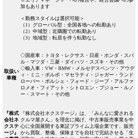
加もあります
＜勤務スタイルは選択可能＞
（1）グローバル型：全国各地への転勤あり
（2）中域型：近隣圏での転勤あり
（3）地域型：転居を伴う転勤なし
◇国産車：トヨタ・レクサス・日産・ホンダ・スバ
ル・マツダ・三菱・ダイハツ・スズキ・その他
◇輸入車：VW・BMW・メルセデスベンツ・アウデ
取扱い
ィ・ミニ・ボルボ・マセラティ・ジャガー・ランド
車種
ローバー・ポルシェ・フォード・ジープ・アルファ
ロメオ・フィアット・シトロエン・プジョー・ルノ
ー・スマート・その他
『株式会社ネクステージ』は、「みんなに愛される
『株式
クルマ屋さん」を理念に掲げ、中古車販売事業を中
会社ネ
心に全国展開する東証プライム上場企業です。販売
クステ
から買取、整備、保険までを自社で完結させる「生
ージ』