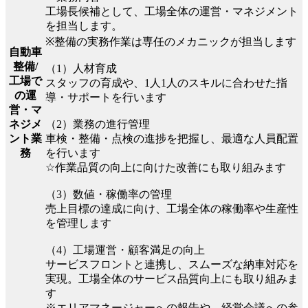
工場長候補として、工場全体の運営・マネジメント
を担当します。
※整備の実務作業は専任のメカニックが担当します
自動車
整備/
（1）人材育成
工場で
スタッフの育成や、1人1人のスキルに合わせた指
の運
導・サポートを行います
営・マ
（2）業務の進行管理
ネジメ
車検・整備・点検の進捗を把握し、最適な人員配置
ント業
を行います
務
☆作業品質の向上に向けた改善にも取り組みます
（3）数値・稼働率の管理
売上目標の達成に向け、工場全体の稼働率や生産性
を管理します
（4）工場運営・顧客満足の向上
サービスフロントと連携し、スムーズな納車対応を
実現。工場全体のサービス品質向上にも取り組みま
す
※エリアマネージャーへの報告や、経営会議への参