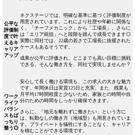
ネクステージでは、明確な基準に基づく評価制度が
用意されています。これにより社歴や年齢に関係な
公平な
く、「チーフメカニック」から「工場長」、さらに
評価制
は「エリア統括」へと段階を踏んで成長できます◎
度で叶
実際に同社では、22歳の若さで工場長に抜擢された
えるキ
ケースもあるそうです。
ャリア
アップ
成果が公平に評価され、どこまでも高い目標に挑戦
できる。そんな働き方を、同社で実現しませんか？
安心して長く働ける環境も、この求人の大きな魅力
です。年間休日は実質125日と充実。また、残業も
月平均17時間程度と少ないため、家族との時間や自
ワーク
分のための時間をしっかり確保できます。
ライフ
バラン
さらに、「地元を離れずに働きたい」という方に
スもば
は、転勤なしの働き方（地域型）も用意されていま
っちり
す。プライベートを犠牲にすることなく、キャリア
整う◎
を積むことができる環境です。