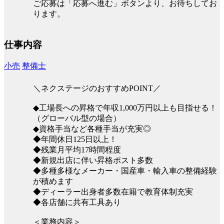
ご応募は「応募へ進む」ボタンより、お待ちしてお
ります。
仕事内容
小売
整備士
＼ネクステージのおすすめPOINT／
◆工場長への昇格で年収1,000万円以上も目指せる！
（グローバル型の場合）
◆資格手当など各種手当が充実◎
◆年間休日125日以上！
◆残業月平均17時間程度
◆新規出店に伴い昇格ポスト多数
◆多種多様なメーカー・国産車・輸入車の整備経験
が積めます
◆ディーラー出身者多数在籍で教育体制充実
◆各店舗に共有工具あり
＜業務内容＞