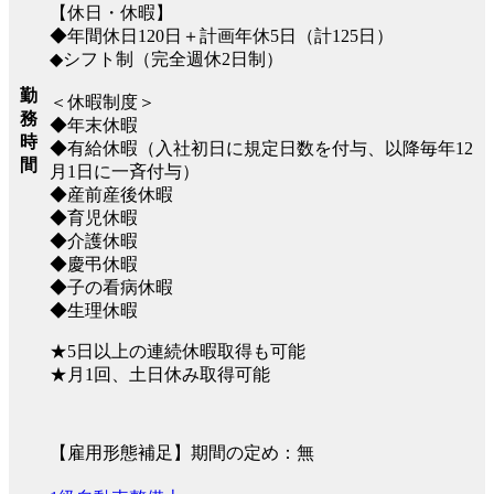
【休日・休暇】
◆年間休日120日＋計画年休5日（計125日）
◆シフト制（完全週休2日制）
勤
＜休暇制度＞
務
◆年末休暇
時
◆有給休暇（入社初日に規定日数を付与、以降毎年12
間
月1日に一斉付与）
◆産前産後休暇
◆育児休暇
◆介護休暇
◆慶弔休暇
◆子の看病休暇
◆生理休暇
★5日以上の連続休暇取得も可能
★月1回、土日休み取得可能
【雇用形態補足】期間の定め：無