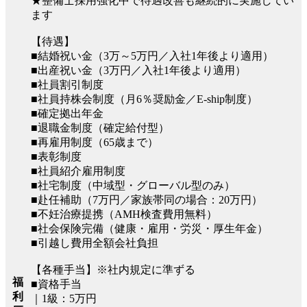
★整備士採用強化中で待遇改善も継続的に実施してい
ます
【待遇】
■結婚祝い金（3万～5万円／入社1年後より適用）
■出産祝い金（3万円／入社1年後より適用）
■社員割引制度
■社員持株会制度（月6％奨励金／E-ship制度）
■確定拠出年金
■退職金制度（確定給付型）
■再雇用制度（65歳まで）
■表彰制度
■社員紹介雇用制度
■社宅制度（中域型・グローバル型のみ）
■赴任補助（7万円／家族帯同の場合：20万円）
■不妊治療提携（AMH検査費用無料）
■社会保険完備（健康・雇用・労災・厚生年金）
■引越し費用全額会社負担
【各種手当】※社内規定に準ずる
福
■資格手当
利
｜1級：5万円