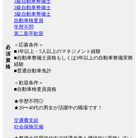
1級自動車整備士
2級自動車整備士
3級自動車整備士
自動車検査員
学歴不問
第二新卒歓迎
＜応募条件＞
必
■3年以上・5人以上のマネジメント経験
須
■自動車整備士資格もしくは3年以上の自動車整備実務
資
経験
格
■普通自動車免許
＜歓迎条件＞
■自動車検査員資格
★学歴不問◎
★20〜40代の男女が活躍中の職場です！
交通費支給
社会保険完備