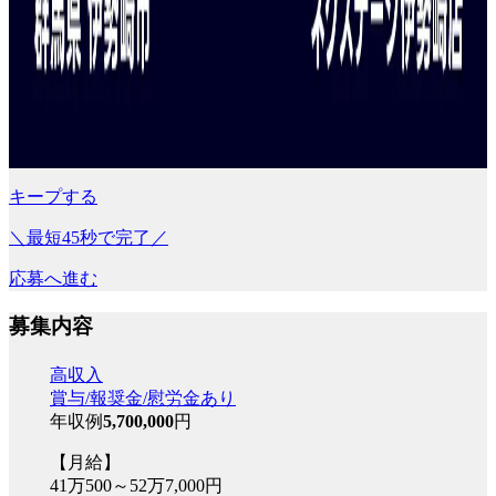
キープする
＼最短45秒で完了／
応募へ進む
募集内容
高収入
賞与/報奨金/慰労金あり
年収例
5,700,000
円
【月給】
41万500～52万7,000円