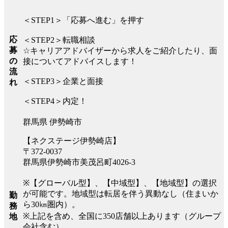
＜STEP1＞「応募へ進む」を押す
応
＜STEP2＞転職相談
募
☆キャリアアドバイザーから求人をご紹介したり、面
の
接についてアドバイスします！
流
＜STEP3＞企業と面接
れ
＜STEP4＞内定！
群馬県 伊勢崎市
【ネクステージ伊勢崎店】
〒372-0037
群馬県伊勢崎市美茂呂町4026-3
※【グローバル型】、【中域型】、【地域型】の選択
が可能です。地域型は転居を伴う異動なし（住まいか
勤
ら30㎞圏内）。
務
※上記を含め、全国に350店舗以上あります（グループ
地
会社含む）。