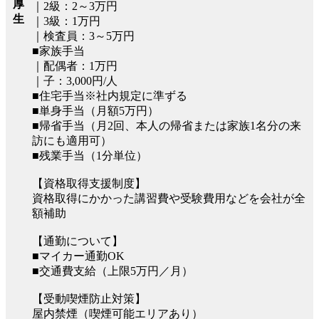
厚
｜2級：2～3万円
生
｜3級：1万円
｜検査員：3～5万円
■家族手当
｜配偶者：1万円
｜子：3,000円/人
■住宅手当※社内規定に準ずる
■単身手当（月額5万円）
■帰省手当（月2回、本人の帰省または家族1名分の来
訪にも適用可）
■残業手当（1分単位）
【資格取得支援制度】
資格取得にかかった講習費や受験費用などを会社が全
額補助
【通勤について】
■マイカー通勤OK
■交通費支給（上限5万円／月）
【受動喫煙防止対策】
屋内禁煙（喫煙可能エリアあり）