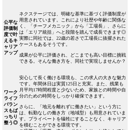
ネクステージでは、明確な基準に基づく評価制度が
用意されています。これにより社歴や年齢に関係な
公平な
く、「チーフメカニック」から「工場長」、さらに
評価制
は「エリア統括」へと段階を踏んで成長できます◎
度で叶
実際に同社では、22歳の若さで工場長に抜擢された
えるキ
ケースもあるそうです。
ャリア
アップ
成果が公平に評価され、どこまでも高い目標に挑戦
できる。そんな働き方を、同社で実現しませんか？
安心して長く働ける環境も、この求人の大きな魅力
です。年間休日は実質125日と充実。また、残業も
月平均17時間程度と少ないため、家族との時間や自
ワーク
分のための時間をしっかり確保できます。
ライフ
バラン
さらに、「地元を離れずに働きたい」という方に
スもば
は、転勤なしの働き方（地域型）も用意されていま
っちり
す。プライベートを犠牲にすることなく、キャリア
整う◎
を積むことができる環境です。