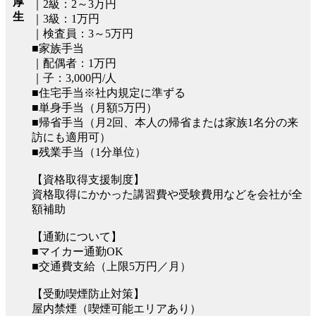
厚
｜2級：2～3万円
生
｜3級：1万円
｜検査員：3～5万円
■家族手当
｜配偶者：1万円
｜子：3,000円/人
■住宅手当※社内規定に準ずる
■単身手当（月額5万円）
■帰省手当（月2回、本人の帰省または家族1名分の来
訪にも適用可）
■残業手当（1分単位）
【資格取得支援制度】
資格取得にかかった講習費や受験費用などを会社が全
額補助
【通勤について】
■マイカー通勤OK
■交通費支給（上限5万円／月）
【受動喫煙防止対策】
屋内禁煙（喫煙可能エリアあり）