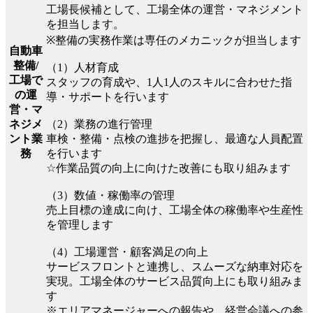
工場長候補として、工場全体の運営・マネジメント
を担当します。
※整備の実務作業は専任のメカニックが担当します
自動車
整備/
（1）人材育成
工場で
スタッフの育成や、1人1人のスキルに合わせた指
の運
導・サポートを行います
営・マ
（2）業務の進行管理
ネジメ
車検・整備・点検の進捗を把握し、最適な人員配置
ント業
を行います
務
☆作業品質の向上に向けた改善にも取り組みます
（3）数値・稼働率の管理
売上目標の達成に向け、工場全体の稼働率や生産性
を管理します
（4）工場運営・顧客満足の向上
サービスフロントと連携し、スムーズな納車対応を
実現。工場全体のサービス品質向上にも取り組みま
す
※エリアマネージャーへの報告や、経営会議への参