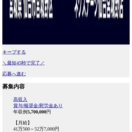
キープする
＼最短45秒で完了／
応募へ進む
募集内容
高収入
賞与/報奨金/慰労金あり
年収例
5,700,000
円
【月給】
41万500～52万7,000円