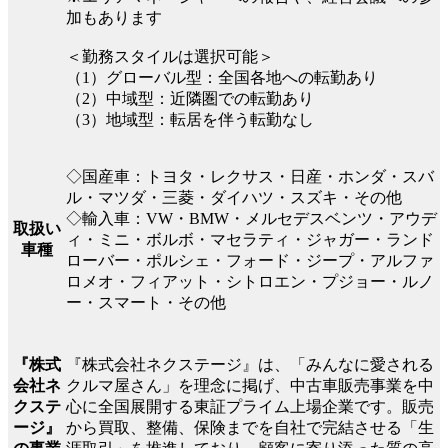
加もあります
＜勤務スタイルは選択可能＞
（1）グローバル型：全国各地への転勤あり
（2）中域型：近隣圏での転勤あり
（3）地域型：転居を伴う転勤なし
◇国産車：トヨタ・レクサス・日産・ホンダ・スバ
ル・マツダ・三菱・ダイハツ・スズキ・その他
◇輸入車：VW・BMW・メルセデスベンツ・アウデ
取扱い
ィ・ミニ・ボルボ・マセラティ・ジャガー・ランド
車種
ローバー・ポルシェ・フォード・ジープ・アルファ
ロメオ・フィアット・シトロエン・プジョー・ルノ
ー・スマート・その他
『株式会社ネクステージ』は、「みんなに愛される
『株式
クルマ屋さん」を理念に掲げ、中古車販売事業を中
会社ネ
心に全国展開する東証プライム上場企業です。販売
クステ
から買取、整備、保険までを自社で完結させる「生
ージ』