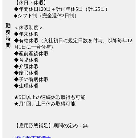
【休日・休暇】
◆年間休日120日＋計画年休5日（計125日）
◆シフト制（完全週休2日制）
勤
＜休暇制度＞
務
◆年末休暇
時
◆有給休暇（入社初日に規定日数を付与、以降毎年12
間
月1日に一斉付与）
◆産前産後休暇
◆育児休暇
◆介護休暇
◆慶弔休暇
◆子の看病休暇
◆生理休暇
★5日以上の連続休暇取得も可能
★月1回、土日休み取得可能
【雇用形態補足】期間の定め：無