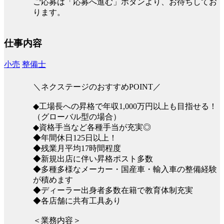
ご応募は「応募へ進む」ボタンより、お待ちしてお
ります。
仕事内容
小売
整備士
＼ネクステージのおすすめPOINT／
◆工場長への昇格で年収1,000万円以上も目指せる！
（グローバル型の場合）
◆資格手当など各種手当が充実◎
◆年間休日125日以上！
◆残業月平均17時間程度
◆新規出店に伴い昇格ポスト多数
◆多種多様なメーカー・国産車・輸入車の整備経験
が積めます
◆ディーラー出身者多数在籍で教育体制充実
◆各店舗に共有工具あり
＜業務内容＞