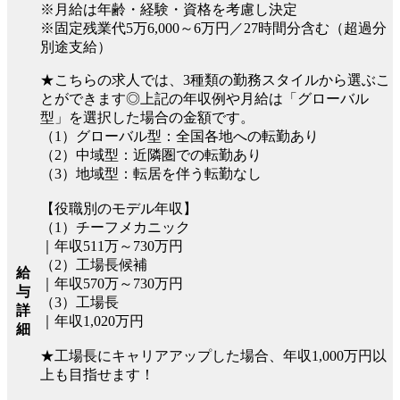
※月給は年齢・経験・資格を考慮し決定
※固定残業代5万6,000～6万円／27時間分含む（超過分
別途支給）
★こちらの求人では、3種類の勤務スタイルから選ぶこ
とができます◎上記の年収例や月給は「グローバル
型」を選択した場合の金額です。
（1）グローバル型：全国各地への転勤あり
（2）中域型：近隣圏での転勤あり
（3）地域型：転居を伴う転勤なし
【役職別のモデル年収】
（1）チーフメカニック
｜年収511万～730万円
（2）工場長候補
給
｜年収570万～730万円
与
（3）工場長
詳
｜年収1,020万円
細
★工場長にキャリアアップした場合、年収1,000万円以
上も目指せます！