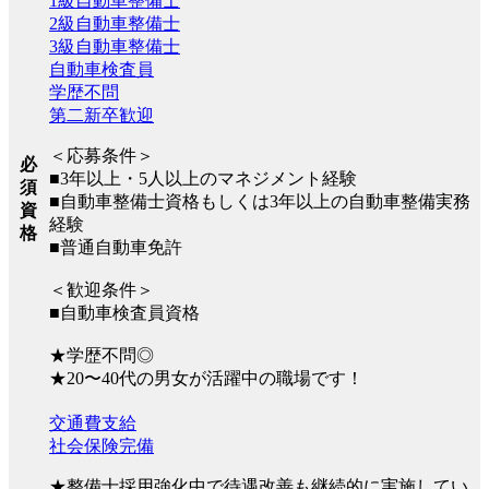
1級自動車整備士
2級自動車整備士
3級自動車整備士
自動車検査員
学歴不問
第二新卒歓迎
＜応募条件＞
必
■3年以上・5人以上のマネジメント経験
須
■自動車整備士資格もしくは3年以上の自動車整備実務
資
経験
格
■普通自動車免許
＜歓迎条件＞
■自動車検査員資格
★学歴不問◎
★20〜40代の男女が活躍中の職場です！
交通費支給
社会保険完備
★整備士採用強化中で待遇改善も継続的に実施してい