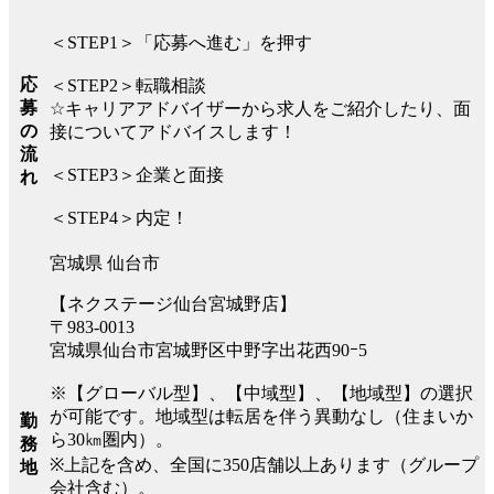
＜STEP1＞「応募へ進む」を押す
応
＜STEP2＞転職相談
募
☆キャリアアドバイザーから求人をご紹介したり、面
の
接についてアドバイスします！
流
＜STEP3＞企業と面接
れ
＜STEP4＞内定！
宮城県 仙台市
【ネクステージ仙台宮城野店】
〒983-0013
宮城県仙台市宮城野区中野字出花西90ｰ5
※【グローバル型】、【中域型】、【地域型】の選択
が可能です。地域型は転居を伴う異動なし（住まいか
勤
ら30㎞圏内）。
務
※上記を含め、全国に350店舗以上あります（グループ
地
会社含む）。