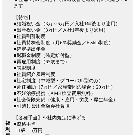
ます
【待遇】
■結婚祝い金（3万～5万円／入社1年後より適用）
■出産祝い金（3万円／入社1年後より適用）
■社員割引制度
■社員持株会制度（月6％奨励金／E-ship制度）
■確定拠出年金
■退職金制度（確定給付型）
■再雇用制度（65歳まで）
■表彰制度
■社員紹介雇用制度
■社宅制度（中域型・グローバル型のみ）
■赴任補助（7万円／家族帯同の場合：20万円）
■不妊治療提携（AMH検査費用無料）
■社会保険完備（健康・雇用・労災・厚生年金）
■引越し費用全額会社負担
【各種手当】※社内規定に準ずる
福
■資格手当
利
｜1級：5万円