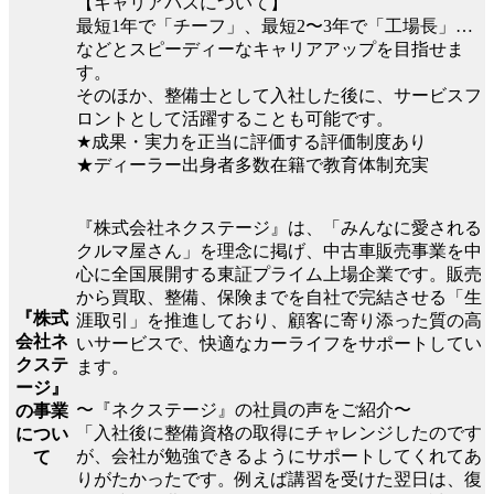
【キャリアパスについて】
最短1年で「チーフ」、最短2〜3年で「工場長」…
などとスピーディーなキャリアアップを目指せま
す。
そのほか、整備士として入社した後に、サービスフ
ロントとして活躍することも可能です。
★成果・実力を正当に評価する評価制度あり
★ディーラー出身者多数在籍で教育体制充実
『株式会社ネクステージ』は、「みんなに愛される
クルマ屋さん」を理念に掲げ、中古車販売事業を中
心に全国展開する東証プライム上場企業です。販売
から買取、整備、保険までを自社で完結させる「生
『株式
涯取引」を推進しており、顧客に寄り添った質の高
会社ネ
いサービスで、快適なカーライフをサポートしてい
クステ
ます。
ージ』
〜『ネクステージ』の社員の声をご紹介〜
の事業
「入社後に整備資格の取得にチャレンジしたのです
につい
が、会社が勉強できるようにサポートしてくれてあ
て
りがたかったです。例えば講習を受けた翌日は、復