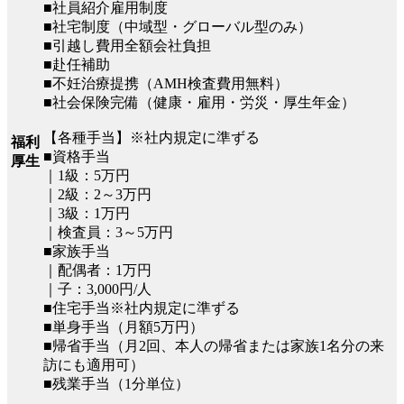
■社員紹介雇用制度
■社宅制度（中域型・グローバル型のみ）
■引越し費用全額会社負担
■赴任補助
■不妊治療提携（AMH検査費用無料）
■社会保険完備（健康・雇用・労災・厚生年金）
【各種手当】※社内規定に準ずる
福利
■資格手当
厚生
｜1級：5万円
｜2級：2～3万円
｜3級：1万円
｜検査員：3～5万円
■家族手当
｜配偶者：1万円
｜子：3,000円/人
■住宅手当※社内規定に準ずる
■単身手当（月額5万円）
■帰省手当（月2回、本人の帰省または家族1名分の来
訪にも適用可）
■残業手当（1分単位）