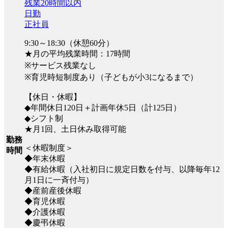
残業20時間以内
日勤
正社員
9:30～18:30（休憩60分）
★月の平均残業時間：17時間
※サービス残業なし
※育児時短制度あり（子どもが小3になるまで）
【休日・休暇】
◆年間休日120日＋計画年休5日（計125日）
◆シフト制
★月1回、土日休み取得可能
勤務
＜休暇制度＞
時間
◆年末休暇
◆有給休暇（入社初日に規定日数を付与、以降毎年12
月1日に一斉付与）
◆産前産後休暇
◆育児休暇
◆介護休暇
◆慶弔休暇