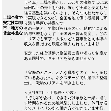
ライム）上場を果たし、2025年の決算では6,520
億円以上の売上を記録。確かな実績と安定した
経営基盤を築いています。そんな同社だからこ
上場企業で
そ実現できるのが、全国各地で働く従業員に寄
安定性◎都
り添う手厚い待遇です。
市・地方の
その一例として挙げられるのが、勤務地による
賃金格差な
給与格差をなくす「全国統一賃金制度」。どの
し！
エリアでも東京・大阪などの都市圏と同水準の
収入を目指せる環境が整えられています◎
安定した経営基盤と従業員に寄り添った制度が
ある同社で、キャリアを築きませんか？
「実際のところ、どんな職場なの？」そう感じ
ているあなたへ。ネクステージで活躍中の整備
士に、職場のリアルを聞きました。
＜入社9年目・工場長・39歳＞
「持ち家があり、できるだけ家族と一緒に過ご
す時間を作るため地域型にしました。休日が増
えてメリハリのある働き方ができています◎」