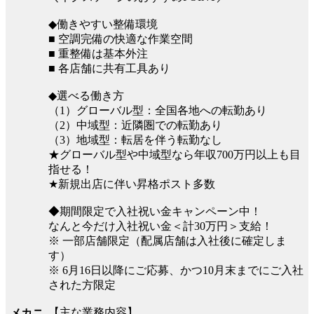
◆働きやすい整備環境
■ 空調完備の快適な作業空間
■ 重整備は基本外注
■ 各店舗に共有工具あり
◆選べる働き方
（1）グローバル型：全国各地への転勤あり
（2）中域型：近隣圏での転勤あり
（3）地域型：転居を伴う転勤なし
★グローバル型や中域型なら年収700万円以上も目
指せる！
★新規出店に伴い昇格ポスト多数
◆期間限定で入社祝い金キャンペーン中！
なんと今だけ入社祝い金＜計30万円＞支給！
※ 一部店舗限定（配属店舗は入社後に確定しま
す）
※ 6月16日以降にご応募、かつ10月末までにご入社
された方限定
【主な業務内容】
メカニ