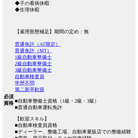
◆子の看病休暇
◆生理休暇
【雇用形態補足】期間の定め：無
普通免許（AT限定）
普通免許（MT）
1級自動車整備士
2級自動車整備士
3級自動車整備士
自動車検査員
学歴不問
第二新卒歓迎
必須
■自動車整備士資格（1級・2級・3級）
資格
■普通自動車運転免許
【歓迎スキル】
■自動車検査員資格
■ディーラー、整備工場、自動車量販店での整備経験