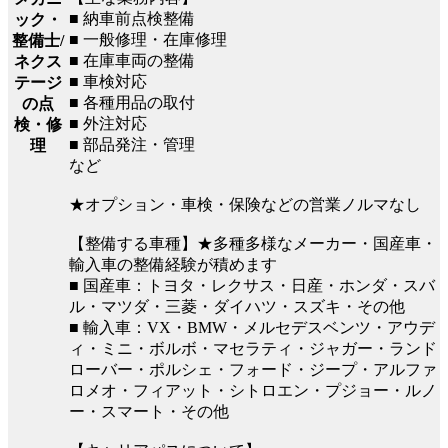
■ 納車前点検整備
ック・
■ 一般修理・在庫修理
整備士/
■ 在庫車両の整備
ネクス
■ 車検対応
テージ
■ 各種用品の取付
の点
■ 外注対応
検・修
■ 部品発注・管理
理
など
★オプション・車検・保険などの営業ノルマなし
【整備する車種】★多種多様なメーカー・国産車・
輸入車の整備経験が積めます
■ 国産車：トヨタ・レクサス・日産・ホンダ・スバ
ル・マツダ・三菱・ダイハツ・スズキ・その他
■ 輸入車：VX・BMW・メルセデスベンツ・アウデ
ィ・ミニ・ボルボ・マセラティ・ジャガー・ランド
ローバー・ポルシェ・フォード・ジープ・アルファ
ロメオ・フィアット・シトロエン・プジョー・ルノ
ー・スマート・その他