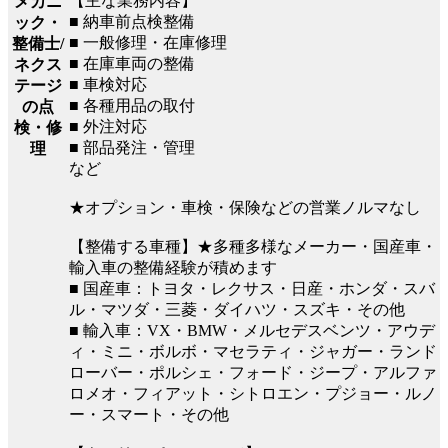
【主な業務内容】
メカニ
■ 納車前点検整備
ック・
■ 一般修理・在庫修理
整備士/
■ 在庫車両の整備
ネクス
■ 車検対応
テージ
■ 各種用品の取付
の点
■ 外注対応
検・修
■ 部品発注・管理
理
など
★オプション・車検・保険などの営業ノルマなし
【整備する車種】★多種多様なメーカー・国産車・
輸入車の整備経験が積めます
■ 国産車：トヨタ・レクサス・日産・ホンダ・スバ
ル・マツダ・三菱・ダイハツ・スズキ・その他
■ 輸入車：VX・BMW・メルセデスベンツ・アウデ
ィ・ミニ・ボルボ・マセラティ・ジャガー・ランド
ローバー・ポルシェ・フォード・ジープ・アルファ
ロメオ・フィアット・シトロエン・プジョー・ルノ
ー・スマート・その他