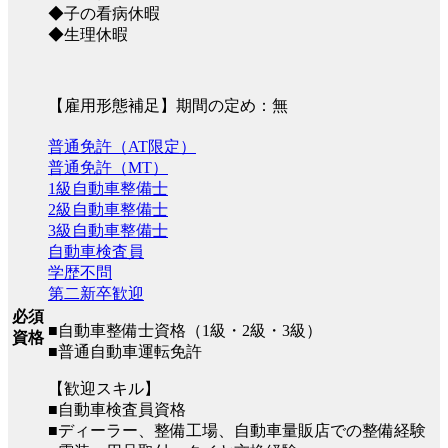
◆子の看病休暇
◆生理休暇
【雇用形態補足】期間の定め：無
普通免許（AT限定）
普通免許（MT）
1級自動車整備士
2級自動車整備士
3級自動車整備士
自動車検査員
学歴不問
第二新卒歓迎
必須
■自動車整備士資格（1級・2級・3級）
資格
■普通自動車運転免許
【歓迎スキル】
■自動車検査員資格
■ディーラー、整備工場、自動車量販店での整備経験