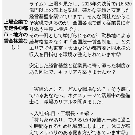
ライム）上場を果たし、2025年の決算では6,520
億円以上の売上を記録。確かな実績と安定した
経営基盤を築いています。そんな同社だからこ
上場企業で
そ実現できるのが、全国各地で働く従業員に寄
安定性◎都
り添う手厚い待遇です。
市・地方の
その一例として挙げられるのが、勤務地による
賃金格差な
給与格差をなくす「全国統一賃金制度」。どの
し！
エリアでも東京・大阪などの都市圏と同水準の
収入を目指せる環境が整えられています◎
安定した経営基盤と従業員に寄り添った制度が
ある同社で、キャリアを築きませんか？
「実際のところ、どんな職場なの？」そう感じ
ているあなたへ。ネクステージで活躍中の整備
士に、職場のリアルを聞きました。
＜入社9年目・工場長・39歳＞
「持ち家があり、できるだけ家族と一緒に過ご
す時間を作るため地域型にしました。休日が増
えてメリハリのある働き方ができています◎」