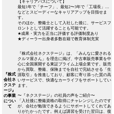
【キャリアパスについて】
最短1年で「チーフ」、最短2〜3年で「工場長」…
などとスピーディーなキャリアアップを目指せま
す。
そのほか、整備士として入社した後に、サービスフ
ロントとして活躍することも可能です。
★成果・実力を正当に評価する評価制度あり
★ディーラー出身者多数在籍で教育体制充実
『株式会社ネクステージ』は、「みんなに愛される
クルマ屋さん」を理念に掲げ、中古車販売事業を中
心に全国展開する東証プライム上場企業です。販売
から買取、整備、保険までを自社で完結させる「生
『株式
涯取引」を推進しており、顧客に寄り添った質の高
会社ネ
いサービスで、快適なカーライフをサポートしてい
クステ
ます。
ージ』
〜『ネクステージ』の社員の声をご紹介〜
の事業
「入社後に整備資格の取得にチャレンジしたのです
につい
が、会社が勉強できるようにサポートしてくれてあ
て
りがたかったです。例えば講習を受けた翌日は、復