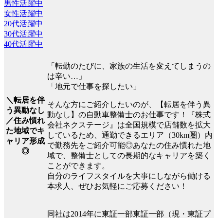
男性活躍中
女性活躍中
20代活躍中
30代活躍中
40代活躍中
「転勤のたびに、家族の生活を変えてしまうの
は辛い…」
「地元で仕事を探したい」
＼転居を伴
そんな方にご紹介したいのが、【転居を伴う異
う異動なし
動なし】の自動車整備士のお仕事です！『株式
／住み慣れ
会社ネクステージ』は全国規模で店舗数を拡大
た地域でキ
しているため、通勤できるエリア（30km圏）内
ャリア形成
で勤務先をご紹介可能◎あなたの住み慣れた地
◎
域で、整備士としての長期的なキャリアを築く
ことができます。
自分のライフスタイルを大事にしながら働ける
本求人、ぜひお気軽にご応募ください！
同社は2014年に東証一部東証一部（現・東証プ