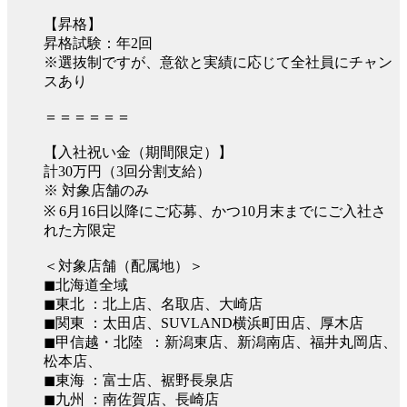
【昇格】
昇格試験：年2回
※選抜制ですが、意欲と実績に応じて全社員にチャン
スあり
＝＝＝＝＝＝
【入社祝い金（期間限定）】
計30万円（3回分割支給）
※ 対象店舗のみ
※ 6月16日以降にご応募、かつ10月末までにご入社さ
れた方限定
＜対象店舗（配属地）＞
◼︎北海道全域
◼︎東北 ：北上店、名取店、大崎店
◼︎関東 ：太田店、SUVLAND横浜町田店、厚木店
◼︎甲信越・北陸 ：新潟東店、新潟南店、福井丸岡店、
松本店、
◼︎東海 ：富士店、裾野長泉店
◼︎九州 ：南佐賀店、長崎店