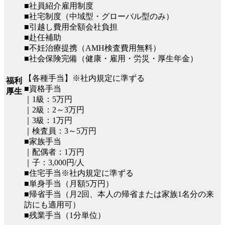
■社員紹介雇用制度
■社宅制度（中域型・グローバル型のみ）
■引越し費用全額会社負担
■赴任補助
■不妊治療提携（AMH検査費用無料）
■社会保険完備（健康・雇用・労災・厚生年金）
【各種手当】※社内規定に準ずる
福利
■資格手当
厚生
｜1級：5万円
｜2級：2～3万円
｜3級：1万円
｜検査員：3～5万円
■家族手当
｜配偶者：1万円
｜子：3,000円/人
■住宅手当※社内規定に準ずる
■単身手当（月額5万円）
■帰省手当（月2回、本人の帰省または家族1名分の来
訪にも適用可）
■残業手当（1分単位）