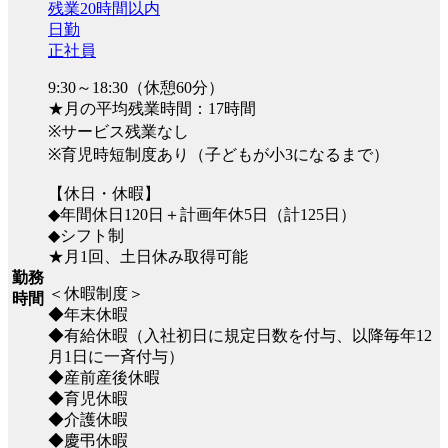
残業20時間以内
日勤
正社員
9:30～18:30（休憩60分）
★月の平均残業時間：17時間
※サービス残業なし
※育児時短制度あり（子どもが小3になるまで）
【休日・休暇】
◆年間休日120日＋計画年休5日（計125日）
◆シフト制
★月1回、土日休み取得可能
勤務
＜休暇制度＞
時間
◆年末休暇
◆有給休暇（入社初日に規定日数を付与、以降毎年12
月1日に一斉付与）
◆産前産後休暇
◆育児休暇
◆介護休暇
◆慶弔休暇