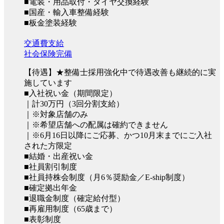
■電装・用品取付・タイヤ交換経験
■国産・輸入車整備経験
■板金塗装経験
交通費支給
社会保険完備
【待遇】★整備士採用強化中で待遇改善も継続的に実
施しています
■入社祝い金（期間限定）
｜計30万円（3回分割支給）
｜※対象店舗のみ
｜※希望店舗への配属は確約できません
｜※6月16日以降にご応募、かつ10月末までにご入社
された方限定
■結婚・出産祝い金
■社員割引制度
■社員持株会制度（月6％奨励金／E-ship制度）
■確定拠出年金
■退職金制度（確定給付型）
■再雇用制度（65歳まで）
■表彰制度