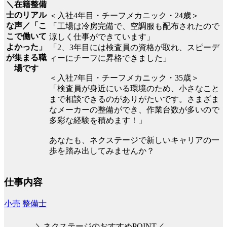
＼在籍整備
士のリアル
＜入社4年目・チーフメカニック・24歳＞
な声／「こ
「工場は冷房完備で、空調服も配布されたので
こで働いて
涼しく仕事ができています」
よかった」
「2、3年目には検査員の資格が取れ、スピーデ
が集まる職
ィーにチーフに昇格できました」
場です
＜入社7年目・チーフメカニック・35歳＞
「検査員が身近にいる環境のため、小さなこと
まで相談できるのがありがたいです。さまざま
なメーカーの整備ができ、作業台数が多いので
多彩な経験を積めます！」
あなたも、ネクステージで新しいキャリアの一
歩を踏み出してみませんか？
仕事内容
小売
整備士
＼ネクステージのおすすめPOINT／