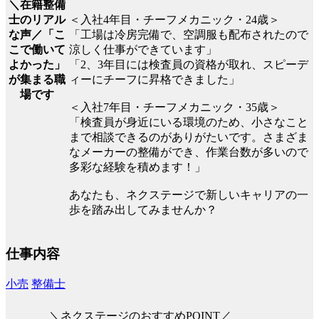
＼在籍整備
士のリアル
＜入社4年目・チーフメカニック・24歳＞
な声／「こ
「工場は冷房完備で、空調服も配布されたので
こで働いて
涼しく仕事ができています」
よかった」
「2、3年目には検査員の資格が取れ、スピーデ
が集まる職
ィーにチーフに昇格できました」
場です
＜入社7年目・チーフメカニック・35歳＞
「検査員が身近にいる環境のため、小さなこと
まで相談できるのがありがたいです。さまざま
なメーカーの整備ができ、作業台数が多いので
多彩な経験を積めます！」
あなたも、ネクステージで新しいキャリアの一
歩を踏み出してみませんか？
仕事内容
小売
整備士
＼ネクステージのおすすめPOINT／