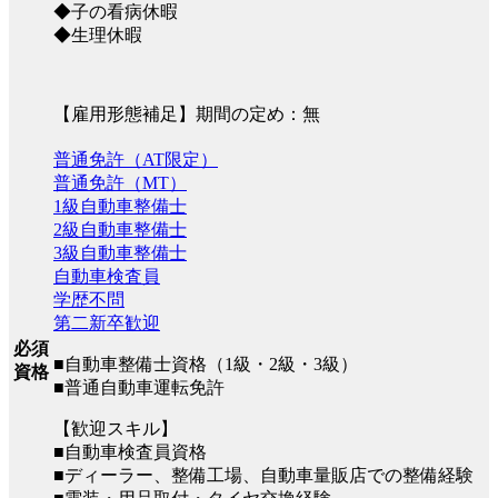
◆子の看病休暇
◆生理休暇
【雇用形態補足】期間の定め：無
普通免許（AT限定）
普通免許（MT）
1級自動車整備士
2級自動車整備士
3級自動車整備士
自動車検査員
学歴不問
第二新卒歓迎
必須
■自動車整備士資格（1級・2級・3級）
資格
■普通自動車運転免許
【歓迎スキル】
■自動車検査員資格
■ディーラー、整備工場、自動車量販店での整備経験