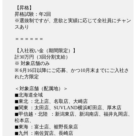
【昇格】
昇格試験：年2回
※選抜制ですが、意欲と実績に応じて全社員にチャン
スあり
＝＝＝＝＝＝
【入社祝い金（期間限定）】
計30万円（3回分割支給）
※ 対象店舗のみ
※ 6月16日以降にご応募、かつ10月末までにご入社さ
れた方限定
＜対象店舗（配属地）＞
◼︎北海道全域
◼︎東北 ：北上店、名取店、大崎店
◼︎関東 ：太田店、SUVLAND横浜町田店、厚木店
◼︎甲信越・北陸 ：新潟東店、新潟南店、福井丸岡店、
松本店、
◼︎東海 ：富士店、裾野長泉店
◼︎九州 ：南佐賀店、長崎店