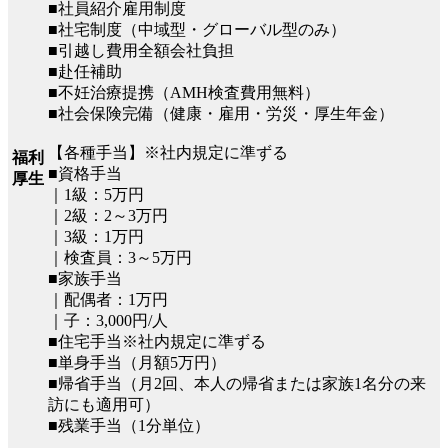
■社員紹介雇用制度
■社宅制度（中域型・グローバル型のみ）
■引越し費用全額会社負担
■赴任補助
■不妊治療提携（AMH検査費用無料）
■社会保険完備（健康・雇用・労災・厚生年金）
【各種手当】※社内規定に準ずる
福利
■資格手当
厚生
｜1級：5万円
｜2級：2～3万円
｜3級：1万円
｜検査員：3～5万円
■家族手当
｜配偶者：1万円
｜子：3,000円/人
■住宅手当※社内規定に準ずる
■単身手当（月額5万円）
■帰省手当（月2回、本人の帰省または家族1名分の来
訪にも適用可）
■残業手当（1分単位）