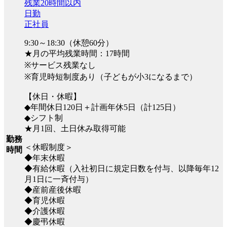
残業20時間以内
日勤
正社員
9:30～18:30（休憩60分）
★月の平均残業時間：17時間
※サービス残業なし
※育児時短制度あり（子どもが小3になるまで）
【休日・休暇】
◆年間休日120日＋計画年休5日（計125日）
◆シフト制
★月1回、土日休み取得可能
勤務
＜休暇制度＞
時間
◆年末休暇
◆有給休暇（入社初日に規定日数を付与、以降毎年12
月1日に一斉付与）
◆産前産後休暇
◆育児休暇
◆介護休暇
◆慶弔休暇