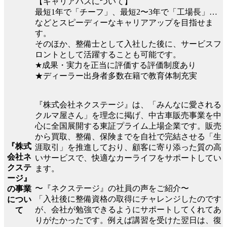
【キャリアパスについて】
最短1年で「チーフ」、最短2〜3年で「工場長」…
などとスピーディーなキャリアアップを目指せま
す。
そのほか、整備士として入社した後に、サービスフ
ロントとして活躍することも可能です。
★成果・実力を正当に評価する評価制度あり
★ディーラー出身者多数在籍で教育体制充実
『株式会社ネクステージ』は、「みんなに愛される
クルマ屋さん」を理念に掲げ、中古車販売事業を中
心に全国展開する東証プライム上場企業です。販売
から買取、整備、保険までを自社で完結させる「生
『株式
涯取引」を推進しており、顧客に寄り添った質の高
会社ネ
いサービスで、快適なカーライフをサポートしてい
クステ
ます。
ージ』
〜『ネクステージ』の社員の声をご紹介〜
の事業
「入社後に整備資格の取得にチャレンジしたのです
につい
が、会社が勉強できるようにサポートしてくれてあ
て
りがたかったです。例えば講習を受けた翌日は、復