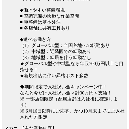
◆働きやすい整備環境
■ 空調完備の快適な作業空間
■ 重整備は基本外注
■ 各店舗に共有工具あり
◆選べる働き方
（1）グローバル型：全国各地への転勤あり
（2）中域型：近隣圏での転勤あり
（3）地域型：転居を伴う転勤なし
★グローバル型や中域型なら年収700万円以上も目
指せる！
★新規出店に伴い昇格ポスト多数
◆期間限定で入社祝い金キャンペーン中！
なんと今だけ入社祝い金＜計30万円＞支給！
※ 一部店舗限定（配属店舗は入社後に確定しま
す）
※ 6月16日以降にご応募、かつ10月末までにご入社
された方限定
【主な業務内容】
メカニ