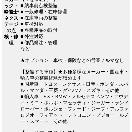
■ 納車前点検整備
ック・
■ 一般修理・在庫修理
整備士/
■ 在庫車両の整備
ネクス
■ 車検対応
テージ
■ 各種用品の取付
の点
■ 外注対応
検・修
■ 部品発注・管理
理
など
★オプション・車検・保険などの営業ノルマなし
【整備する車種】★多種多様なメーカー・国産車・
輸入車の整備経験が積めます
■ 国産車：トヨタ・レクサス・日産・ホンダ・スバ
ル・マツダ・三菱・ダイハツ・スズキ・その他
■ 輸入車：VX・BMW・メルセデスベンツ・アウデ
ィ・ミニ・ボルボ・マセラティ・ジャガー・ランド
ローバー・ポルシェ・フォード・ジープ・アルファ
ロメオ・フィアット・シトロエン・プジョー・ルノ
ー・スマート・その他