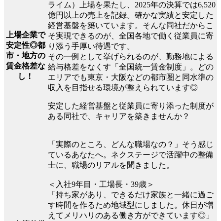
ライム）上場を果たし、2025年の決算では6,520
億円以上の売上を記録。確かな実績と安定した
経営基盤を築いています。そんな同社だからこ
上場企業で
そ実現できるのが、全国各地で働く従業員に寄
安定性◎都
り添う手厚い待遇です。
市・地方の
その一例として挙げられるのが、勤務地による
賃金格差な
給与格差をなくす「全国統一賃金制度」。どの
し！
エリアでも東京・大阪などの都市圏と同水準の
収入を目指せる環境が整えられています◎
安定した経営基盤と従業員に寄り添った制度が
ある同社で、キャリアを築きませんか？
「実際のところ、どんな職場なの？」そう感じ
ているあなたへ。ネクステージで活躍中の整備
士に、職場のリアルを聞きました。
＜入社9年目・工場長・39歳＞
「持ち家があり、できるだけ家族と一緒に過ご
す時間を作るため地域型にしました。休日が増
えてメリハリのある働き方ができています◎」