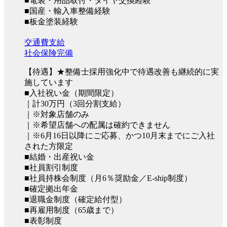
■電装・用品取付・タイヤ交換経験
■国産・輸入車整備経験
■板金塗装経験
交通費支給
社会保険完備
【待遇】★整備士採用強化中で待遇改善も継続的に実
施しています
■入社祝い金（期間限定）
｜計30万円（3回分割支給）
｜※対象店舗のみ
｜※希望店舗への配属は確約できません
｜※6月16日以降にご応募、かつ10月末までにご入社
された方限定
■結婚・出産祝い金
■社員割引制度
■社員持株会制度（月6％奨励金／E-ship制度）
■確定拠出年金
■退職金制度（確定給付型）
■再雇用制度（65歳まで）
■表彰制度