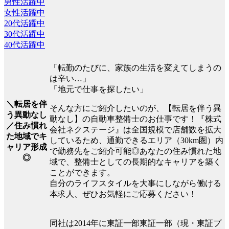
男性活躍中
女性活躍中
20代活躍中
30代活躍中
40代活躍中
「転勤のたびに、家族の生活を変えてしまうの
は辛い…」
「地元で仕事を探したい」
＼転居を伴
そんな方にご紹介したいのが、【転居を伴う異
う異動なし
動なし】の自動車整備士のお仕事です！『株式
／住み慣れ
会社ネクステージ』は全国規模で店舗数を拡大
た地域でキ
しているため、通勤できるエリア（30km圏）内
ャリア形成
で勤務先をご紹介可能◎あなたの住み慣れた地
◎
域で、整備士としての長期的なキャリアを築く
ことができます。
自分のライフスタイルを大事にしながら働ける
本求人、ぜひお気軽にご応募ください！
同社は2014年に東証一部東証一部（現・東証プ