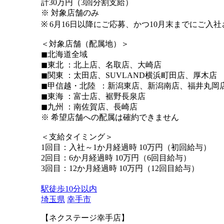
計30万円（3回分割支給）
※ 対象店舗のみ
※ 6月16日以降にご応募、かつ10月末までにご入
＜対象店舗（配属地）＞
◼︎北海道全域
◼︎東北 ：北上店、名取店、大崎店
◼︎関東 ：太田店、SUVLAND横浜町田店、厚木店
◼︎甲信越・北陸 ：新潟東店、新潟南店、福井丸岡
◼︎東海 ：富士店、裾野長泉店
◼︎九州 ：南佐賀店、長崎店
※ 希望店舗への配属は確約できません
＜支給タイミング＞
1回目：入社～1か月経過時 10万円（初回給与）
2回目：6か月経過時 10万円（6回目給与）
3回目：12か月経過時 10万円（12回目給与）
駅徒歩10分以内
埼玉県
幸手市
【ネクステージ幸手店】