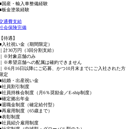
■国産・輸入車整備経験
■板金塗装経験
交通費支給
社会保険完備
【待遇】
■入社祝い金（期間限定）
｜計30万円（3回分割支給）
｜※対象店舗のみ
｜※希望店舗への配属は確約できません
｜※6月16日以降にご応募、かつ10月末までにご入社された方
限定
■結婚・出産祝い金
■社員割引制度
■社員持株会制度（月6％奨励金／E-ship制度）
■確定拠出年金
■退職金制度（確定給付型）
■再雇用制度（65歳まで）
■表彰制度
■社員紹介雇用制度
■社宅制度（中域型・グローバル型のみ）