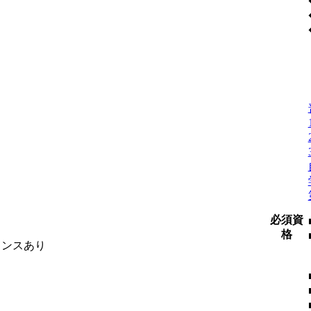
必須資
格
ャンスあり