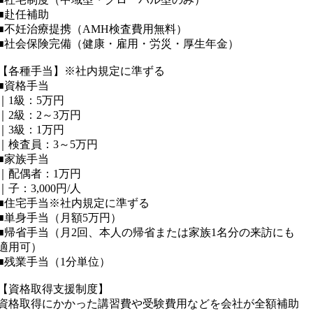
■赴任補助
■不妊治療提携（AMH検査費用無料）
■社会保険完備（健康・雇用・労災・厚生年金）
【各種手当】※社内規定に準ずる
■資格手当
｜1級：5万円
｜2級：2～3万円
｜3級：1万円
｜検査員：3～5万円
■家族手当
｜配偶者：1万円
｜子：3,000円/人
■住宅手当※社内規定に準ずる
■単身手当（月額5万円）
■帰省手当（月2回、本人の帰省または家族1名分の来訪にも
適用可）
■残業手当（1分単位）
【資格取得支援制度】
資格取得にかかった講習費や受験費用などを会社が全額補助