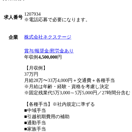
1207934
求人番号
※電話応募で必要になります。
株式会社ネクステージ
企業
賞与/報奨金/慰労金あり
年収例
4,500,000
円
【月収例】
37万円
月給28万〜33万4,000円＋交通費＋各種手当
※月給は年齢・経験・資格を考慮し決定
※固定残業代5万3,000～5万5,000円／27時間分
【各種手当】※社内規定に準ずる
■中域手当
■引越初期費用の補助
■通勤手当
■家族手当