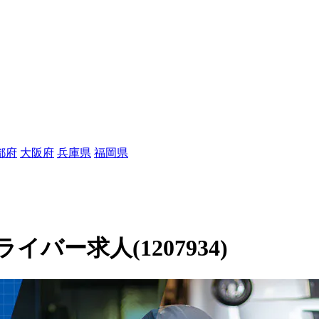
都府
大阪府
兵庫県
福岡県
ー求人(1207934)