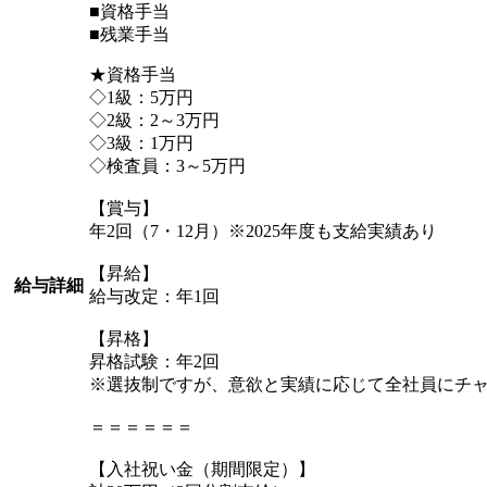
■資格手当
■残業手当
★資格手当
◇1級：5万円
◇2級：2～3万円
◇3級：1万円
◇検査員：3～5万円
【賞与】
年2回（7・12月）※2025年度も支給実績あり
【昇給】
給与詳細
給与改定：年1回
【昇格】
昇格試験：年2回
※選抜制ですが、意欲と実績に応じて全社員にチ
＝＝＝＝＝＝
【入社祝い金（期間限定）】